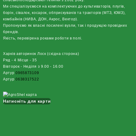
сільськогосподарської техніки з 2002 року.
Ми спеціалізуємося на комплектуючих до культиваторів, плугів,
борін, сівалок, косарок, обприскувачів та тракторів (МТЗ, ЮМЗ),
комбайнів (НИВА, ДОН, Акрос, Вектор).
Пропонуємо як власні посилені вузли, так і продукцію провідних
брендів.
Якість, перевірена роками роботи в полі.
Харків авторинок Лоск (східна сторона)
Ряд - 4 Місце - 35
Вівторок - Неділя з 9.00 - 16.00
Артур
0965873109
Артур
0638317522
Натисніть для карти