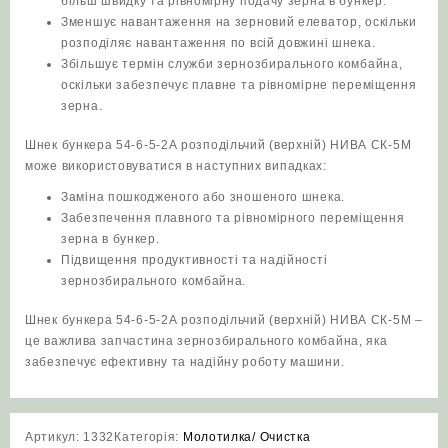
більш швидку та рівномірну подачу зерна в бункер.
Зменшує навантаження на зерновий елеватор, оскільки
розподіляє навантаження по всій довжині шнека.
Збільшує термін служби зернозбирального комбайна,
оскільки забезпечує плавне та рівномірне переміщення
зерна.
Шнек бункера 54-6-5-2А розподільчий (верхній) НИВА СК-5М
може використовуватися в наступних випадках:
Заміна пошкодженого або зношеного шнека.
Забезпечення плавного та рівномірного переміщення
зерна в бункер.
Підвищення продуктивності та надійності
зернозбирального комбайна.
Шнек бункера 54-6-5-2А розподільчий (верхній) НИВА СК-5М –
це важлива запчастина зернозбирального комбайна, яка
забезпечує ефективну та надійну роботу машини.
Артикул:
1332
Категорія:
Молотилка/ Очистка