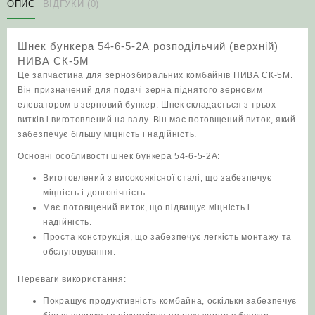
5-
ОПИС
ВІДГУКИ (0)
2А
розподільчий
Шнек бункера 54-6-5-2А розподільчий (верхній)
(верхній)
НИВА СК-5М
НИВА
Це запчастина для зернозбиральних комбайнів НИВА СК-5М.
СК-5М
Він призначений для подачі зерна піднятого зерновим
кількість
елеватором в зерновий бункер. Шнек складається з трьох
витків і виготовлений на валу. Він має потовщений виток, який
забезпечує більшу міцність і надійність.
Основні особливості шнек бункера 54-6-5-2А:
Виготовлений з високоякісної сталі, що забезпечує
міцність і довговічність.
Має потовщений виток, що підвищує міцність і
надійність.
Проста конструкція, що забезпечує легкість монтажу та
обслуговування.
Переваги використання:
Покращує продуктивність комбайна, оскільки забезпечує