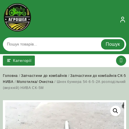
Skip
to
content
Пошук
Категорії
Головна
/
Запчастини до комбайнів
/
Запчастини до комбайнів СК-5
НИВА
/
Молотилка/ Очистка
/ Шнек бункера 54-6-5-2А розподільчий
(верхній) НИВА СК-5М