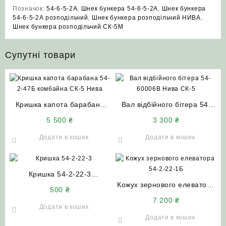
Позначок:
54-6-5-2А
,
Шнек бункера 54-6-5-2А
,
Шнек бункера
54-6-5-2А розподільчий
,
Шнек бункера розподільчий НИВА
,
Шнек бункера розподільчий СК-5М
Супутні товари
Кришка капота барабана
Вал відбійного бітера 54-
54-2-47Б комбайна СК-5
60006В Нива СК-5
5 500
₴
3 300
₴
Нива
Додати в кошик
Додати в кошик
Кришка 54-2-22-3
колосового та зернового
Кожух зернового елеватора
500
₴
елеватора СК-5 НИВА
54-2-22-1Б Нива СК-5
7 200
₴
(верхня)
(довгий)
Додати в кошик
Додати в кошик