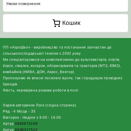
Умови повернення
Кошик
ПП «АгроШел» - виробництво та постачання запчастин до
сільськогосподарської техніки з 2002 року.
Ми спеціалізуємося на комплектуючих до культиваторів, плугів,
борін, сівалок, косарок, обприскувачів та тракторів (МТЗ, ЮМЗ),
комбайнів (НИВА, ДОН, Акрос, Вектор).
Пропонуємо як власні посилені вузли, так і продукцію провідних
брендів.
Якість, перевірена роками роботи в полі.
Харків авторинок Лоск (східна сторона)
Ряд - 4 Місце - 35
Вівторок - Неділя з 9.00 - 16.00
Артур
0965873109
Артур
0638317522