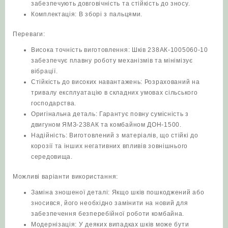
забезпечують довговічність та стійкість до зносу.
Комплектація: В зборі з пальцями.
Переваги:
Висока точність виготовлення: Шків 238АК-1005060-10
забезпечує плавну роботу механізмів та мінімізує
вібрації.
Стійкість до високих навантажень: Розрахований на
тривалу експлуатацію в складних умовах сільського
господарства.
Оригінальна деталь: Гарантує повну сумісність з
двигуном ЯМЗ-238АК та комбайном ДОН-1500.
Надійність: Виготовлений з матеріалів, що стійкі до
корозії та інших негативних впливів зовнішнього
середовища.
Можливі варіанти використання:
Заміна зношеної деталі: Якщо шків пошкоджений або
зносився, його необхідно замінити на новий для
забезпечення безперебійної роботи комбайна.
Модернізація: У деяких випадках шків може бути