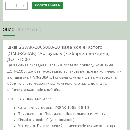
Шків
Додати в кошик
-
+
238АК-1005060-
10
вала
колінчастого
ОПИС
ВІДГУКИ (0)
(ЯМЗ-238АК)
9-
Шків 238АК-1005060-10 вала колінчастого
струмків
(ЯМЗ-238АК) 9-струмків (в зборі з пальцями)
(в
ДОН-1500
зборі
Це важлива складова частина системи приводу комбайна
з
ДОН-1500, що безпосередньо встановлюється на колінчастий
пальцями)
вал двигуна ЯМЗ-238АК. Головна функція шківа – передача
ДОН-1500
обертального моменту від колінчастого вала до інших
кількість
робочих механізмів комбайна.
Ключові характеристики:
Каталожний номер: 238АК-1005060-10
Призначення: Передача обертального моменту
Кількість пазів: 9 (для ременів)
Матеріал: Виготовлений з високоякісних металів, що