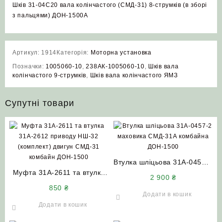
Шків 31-04С20 вала колінчастого (СМД-31) 8-струмків (в зборі
з пальцями) ДОН-1500А
Артикул:
1914
Категорія:
Моторна установка
Позначки:
1005060-10
,
238АК-1005060-10
,
Шків вала
колінчастого 9-струмків
,
Шків вала колінчастого ЯМЗ
Супутні товари
Втулка шліцьова 31А-0457-2
Муфта 31А-2611 та втулка
маховика СМД-31А
2 900
₴
31А-2612 приводу НШ-32
комбайна ДОН-1500
850
₴
(комплект) двигун СМД-31
Додати в кошик
комбайн ДОН-1500
Додати в кошик