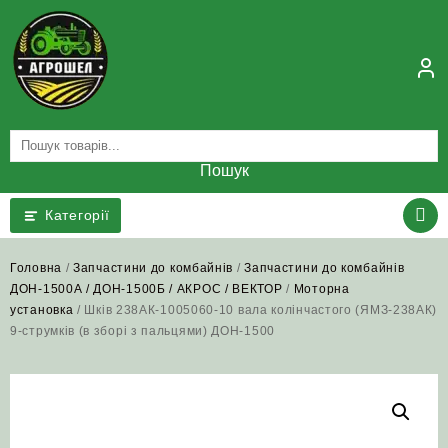
Skip
to
content
Пошук
Категорії
Головна
/
Запчастини до комбайнів
/
Запчастини до комбайнів
ДОН-1500А / ДОН-1500Б / АКРОС / ВЕКТОР
/
Моторна
установка
/ Шків 238АК-1005060-10 вала колінчастого (ЯМЗ-238АК)
9-струмків (в зборі з пальцями) ДОН-1500