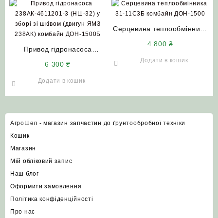
Серцевина теплообмінника
31-11С3Б комбайн
4 800
₴
Привод гідронасоса
ДОН-1500
238АК-4611201-3 (НШ-32) у
Додати в кошик
6 300
₴
зборі зі шківом (двигун ЯМЗ
238АК) комбайн ДОН-1500Б
Додати в кошик
АгроШел - магазин запчастин до ґрунтообробної техніки
Кошик
Магазин
Мій обліковий запис
Наш блог
Оформити замовлення
Політика конфіденційності
Про нас