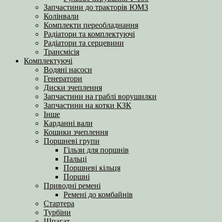
Запчастини до тракторів ЮМЗ
Колінвали
Комплекти переобладнання
Радіатори та комплектуючі
Радіатори та серцевини
Трансмісія
Комплектуючі
Водяні насоси
Генератори
Диски зчеплення
Запчастини на граблі ворушилки
Запчастини на котки КЗК
Інше
Карданні вали
Кошики зчеплення
Поршневі групи
Гільзи для поршнів
Пальці
Поршневі кільця
Поршні
Приводні ремені
Ремені до комбайнів
Стартера
Турбіни
Шпагат