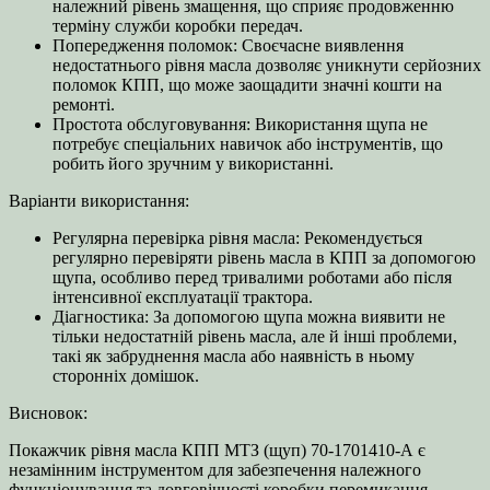
належний рівень змащення, що сприяє продовженню
терміну служби коробки передач.
Попередження поломок: Своєчасне виявлення
недостатнього рівня масла дозволяє уникнути серйозних
поломок КПП, що може заощадити значні кошти на
ремонті.
Простота обслуговування: Використання щупа не
потребує спеціальних навичок або інструментів, що
робить його зручним у використанні.
Варіанти використання:
Регулярна перевірка рівня масла: Рекомендується
регулярно перевіряти рівень масла в КПП за допомогою
щупа, особливо перед тривалими роботами або після
інтенсивної експлуатації трактора.
Діагностика: За допомогою щупа можна виявити не
тільки недостатній рівень масла, але й інші проблеми,
такі як забруднення масла або наявність в ньому
сторонніх домішок.
Висновок:
Покажчик рівня масла КПП МТЗ (щуп) 70-1701410-А є
незамінним інструментом для забезпечення належного
функціонування та довговічності коробки перемикання