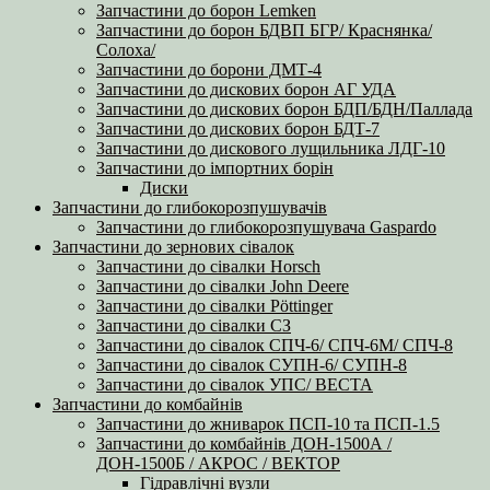
Запчастини до борон Lemken
Запчастини до борон БДВП БГР/ Краснянка/
Солоха/
Запчастини до борони ДМТ-4
Запчастини до дискових борон АГ УДА
Запчастини до дискових борон БДП/БДН/Паллада
Запчастини до дискових борон БДТ-7
Запчастини до дискового лущильника ЛДГ-10
Запчастини до імпортних борін
Диски
Запчастини до глибокорозпушувачів
Запчастини до глибокорозпушувача Gaspardo
Запчастини до зернових сівалок
Запчастини до сівалки Horsch
Запчастини до сівалки John Deere
Запчастини до сівалки Pöttinger
Запчастини до сівалки СЗ
Запчастини до сівалок СПЧ-6/ СПЧ-6М/ СПЧ-8
Запчастини до сівалок СУПН-6/ СУПН-8
Запчастини до сівалок УПС/ ВЕСТА
Запчастини до комбайнів
Запчастини до жниварок ПСП-10 та ПСП-1.5
Запчастини до комбайнів ДОН-1500А /
ДОН-1500Б / АКРОС / ВЕКТОР
Гідравлічні вузли