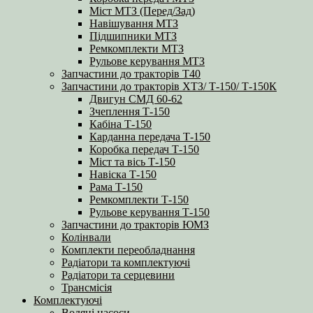
Міст МТЗ (Перед/Зад)
Навішування МТЗ
Підшипники МТЗ
Ремкомплекти МТЗ
Рульове керування МТЗ
Запчастини до тракторів Т40
Запчастини до тракторів ХТЗ/ Т-150/ Т-150К
Двигун СМД 60-62
Зчеплення Т-150
Кабіна Т-150
Карданна передача Т-150
Коробка передач Т-150
Міст та вісь Т-150
Навіска Т-150
Рама Т-150
Ремкомплекти Т-150
Рульове керування Т-150
Запчастини до тракторів ЮМЗ
Колінвали
Комплекти переобладнання
Радіатори та комплектуючі
Радіатори та серцевини
Трансмісія
Комплектуючі
Водяні насоси