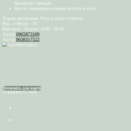
провідних брендів.
Якість, перевірена роками роботи в полі.
Харків авторинок Лоск (східна сторона)
Ряд - 4 Місце - 35
Вівторок - Неділя з 9.00 - 16.00
Артур
0965873109
Артур
0638317522
Натисніть для карти
АгроШел © 2026