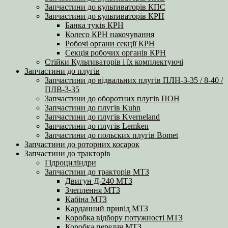
Запчастини до культиваторів КПС
Запчастини до культиваторів КРН
Банка туків КРН
Колесо КРН накочування
Робочі органи секції КРН
Секція робочих органів КРН
Стійки Культиваторів і їх комплектуючі
Запчастини до плугів
Запчастини до відвальних плугів ПЛН-3-35 / 8-40 /
ПЛВ-3-35
Запчастини до оборотних плугів ПОН
Запчастини до плугів Kuhn
Запчастини до плугів Kverneland
Запчастини до плугів Lemken
Запчастини до польских плугів Bomet
Запчастини до роторних косарок
Запчастини до тракторів
Гідроциліндри
Запчастини до тракторів МТЗ
Двигун Д-240 МТЗ
Зчеплення МТЗ
Кабіна МТЗ
Карданний привід МТЗ
Коробка відбору потужності МТЗ
Коробка передач МТЗ