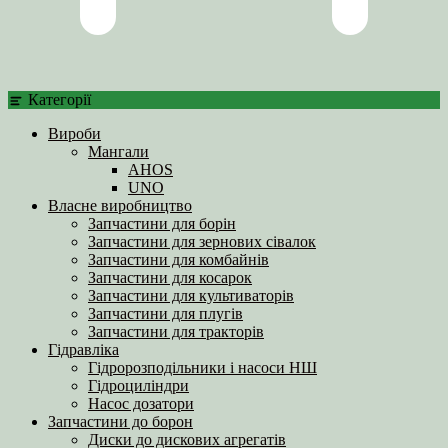
Категорії
Вироби
Мангали
AHOS
UNO
Власне виробництво
Запчастини для борін
Запчастини для зернових сівалок
Запчастини для комбайнів
Запчастини для косарок
Запчастини для культиваторів
Запчастини для плугів
Запчастини для тракторів
Гідравліка
Гідророзподільники і насоси НШ
Гідроциліндри
Насос дозатори
Запчастини до борон
Диски до дискових агрегатів