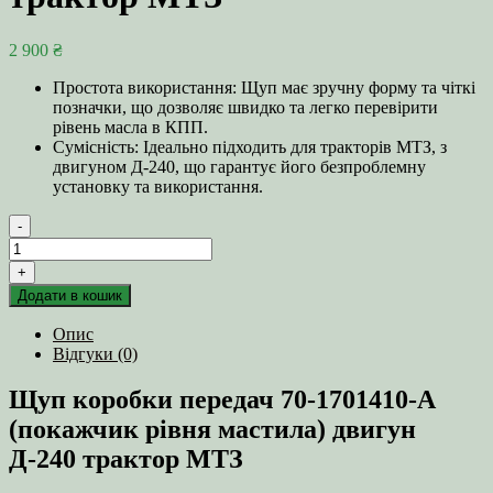
2 900
₴
Простота використання: Щуп має зручну форму та чіткі
позначки, що дозволяє швидко та легко перевірити
рівень масла в КПП.
Сумісність: Ідеально підходить для тракторів МТЗ, з
двигуном Д-240, що гарантує його безпроблемну
установку та використання.
-
Щуп
коробки
+
передач
Додати в кошик
70-
1701410-
Опис
А
Відгуки (0)
(покажчик
рівня
Щуп коробки передач 70-1701410-А
мастила)
двигун
(покажчик рівня мастила) двигун
Д-240
Д-240 трактор МТЗ
трактор
МТЗ