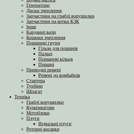
Генератори
Диски зчеплення
Запчастини на граблі ворушилки
Запчастини на котки КЗК
Інше
Карданні вали
Кошики зчеплення
Поршневі групи
Гільзи для поршнів
Пальці
Поршневі кільця
Поршні
Приводні ремені
Ремені до комбайнів
Стартера
Турбіни
Шпагат
Техніка
Граблі ворушилки
Культиватори
Мотоблоки
Плуги
Відвальні плуги
Роторні косарки