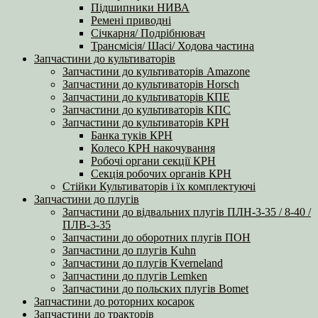
Підшипники НИВА
Ремені приводні
Січкарня/ Подрібнювач
Трансмісія/ Шасі/ Ходова частина
Запчастини до культиваторів
Запчастини до культиваторів Amazone
Запчастини до культиваторів Horsch
Запчастини до культиваторів КПЕ
Запчастини до культиваторів КПС
Запчастини до культиваторів КРН
Банка туків КРН
Колесо КРН накочування
Робочі органи секції КРН
Секція робочих органів КРН
Стійки Культиваторів і їх комплектуючі
Запчастини до плугів
Запчастини до відвальних плугів ПЛН-3-35 / 8-40 /
ПЛВ-3-35
Запчастини до оборотних плугів ПОН
Запчастини до плугів Kuhn
Запчастини до плугів Kverneland
Запчастини до плугів Lemken
Запчастини до польских плугів Bomet
Запчастини до роторних косарок
Запчастини до тракторів