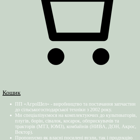
Кошик
ПП «АгроШел» - виробництво та постачання запчастин
до сільськогосподарської техніки з 2002 року.
Ми спеціалізуємося на комплектуючих до культиваторів,
плугів, борін, сівалок, косарок, обприскувачів та
тракторів (МТЗ, ЮМЗ), комбайнів (НИВА, ДОН, Акрос,
Вектор).
Пропонуємо як власні посилені вузли, так і продукцію