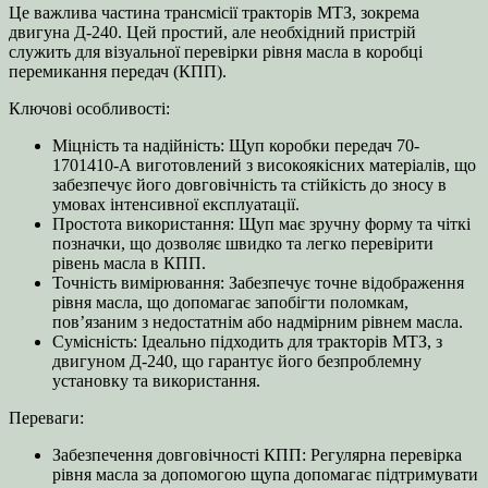
кількість
Це важлива частина трансмісії тракторів МТЗ, зокрема
двигуна Д-240. Цей простий, але необхідний пристрій
служить для візуальної перевірки рівня масла в коробці
перемикання передач (КПП).
Ключові особливості:
Міцність та надійність: Щуп коробки передач 70-
1701410-А виготовлений з високоякісних матеріалів, що
забезпечує його довговічність та стійкість до зносу в
умовах інтенсивної експлуатації.
Простота використання: Щуп має зручну форму та чіткі
позначки, що дозволяє швидко та легко перевірити
рівень масла в КПП.
Точність вимірювання: Забезпечує точне відображення
рівня масла, що допомагає запобігти поломкам,
пов’язаним з недостатнім або надмірним рівнем масла.
Сумісність: Ідеально підходить для тракторів МТЗ, з
двигуном Д-240, що гарантує його безпроблемну
установку та використання.
Переваги:
Забезпечення довговічності КПП: Регулярна перевірка
рівня масла за допомогою щупа допомагає підтримувати