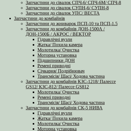
Запчастини до сівалок СПЧ-6/ СПЧ-6М/ СПЧ-8
Запчастини до сівалок СУПН-6/ СУПН-8
Запчастини до сівалок УПС/ ВЕСТА
Запчастини до комбайнів
Запчастини до жниварок ПСП-10 та ПСП-1.5
Запчастини до комбайнів ДОН-1500А /
ДОН-1500Б / АКРОС / ВЕКТОР
Гідравлічні вузли
Жатка/ Похила камера
Молотилка/ Очистка
Моторна установка
Підшипники ДОН
Ремені приводні
Січкарня/ Подрібнювач
Трансмісія/ Шасі/ Ходова частина
Запчастини до комбайнів КЗС-1218/ Палессе
GS12/ КЗС-812/ Палессе GS812
Молотилка/ Очистка
Ремені приводні
Трансмісія/ Шасі/ Ходова частина
Запчастини до комбайнів СК-5 НИВА
Гідравлічні вузли
Жатка/ Похила камера
Молотилка/ Очистка
Моторна установка