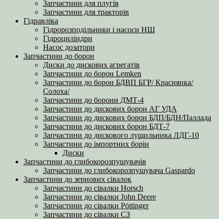
Запчастини для плугів
Запчастини для тракторів
Гідравліка
Гідророзподільники і насоси НШ
Гідроциліндри
Насос дозатори
Запчастини до борон
Диски до дискових агрегатів
Запчастини до борон Lemken
Запчастини до борон БДВП БГР/ Краснянка/
Солоха/
Запчастини до борони ДМТ-4
Запчастини до дискових борон АГ УДА
Запчастини до дискових борон БДП/БДН/Паллада
Запчастини до дискових борон БДТ-7
Запчастини до дискового лущильника ЛДГ-10
Запчастини до імпортних борін
Диски
Запчастини до глибокорозпушувачів
Запчастини до глибокорозпушувача Gaspardo
Запчастини до зернових сівалок
Запчастини до сівалки Horsch
Запчастини до сівалки John Deere
Запчастини до сівалки Pöttinger
Запчастини до сівалки СЗ