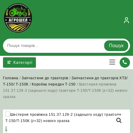
Skip
to
content
Пошук
Категорії
Головна
/
Запчастини до тракторів
/
Запчастини до тракторів ХТЗ/
Т-150/ Т-150К
/
Коробка передач Т-150
/ Шестерня проміжна
151.37.129-2 (заднього ходу) трактори Т-150/Т-150К (z=32) нового
зразка