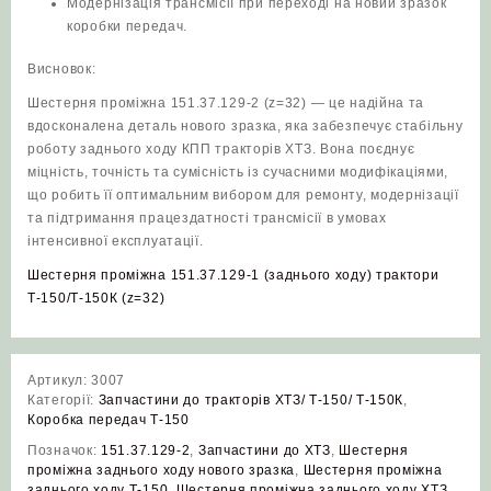
Модернізація трансмісії при переході на новий зразок
коробки передач.
Висновок:
Шестерня проміжна 151.37.129-2 (z=32) — це надійна та
вдосконалена деталь нового зразка, яка забезпечує стабільну
роботу заднього ходу КПП тракторів ХТЗ. Вона поєднує
міцність, точність та сумісність із сучасними модифікаціями,
що робить її оптимальним вибором для ремонту, модернізації
та підтримання працездатності трансмісії в умовах
інтенсивної експлуатації.
Шестерня проміжна 151.37.129-1 (заднього ходу) трактори
Т-150/Т-150К (z=32)
Артикул:
3007
Категорії:
Запчастини до тракторів ХТЗ/ Т-150/ Т-150К
,
Коробка передач Т-150
Позначок:
151.37.129-2
,
Запчастини до ХТЗ
,
Шестерня
проміжна заднього ходу нового зразка
,
Шестерня проміжна
заднього ходу Т-150
,
Шестерня проміжна заднього ходу ХТЗ