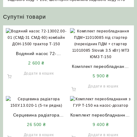
Супутні товари
Водяний насос 72-
13002.00-01 (СМД-31
2 600
₴
СМД-60) комбайн ДОН-1500
Комплект переобладнання
трактор Т-150
ПДМ+11010085 під стартер
Додати в кошик
5 900
₴
(перехідник ПДМ + стартер
11010085 Slovak 3.5 кВт)
Додати в кошик
МТЗ ЮМЗ Т-150
Серцевина радіатора
Комплект переобладнання з
150У.13.020-1 (5-ти рядна)
ГУР Т-150 на насос-дозатор
26 500
₴
9 400
₴
НИВА СК 5
тракторів Т-150 Т-156 Т-157
ХТЗ-17221
Додати в кошик
Додати в кошик