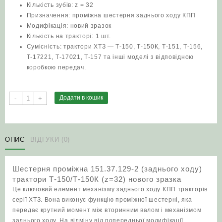
Кількість зубів: z = 32
Призначення: проміжна шестерня заднього ходу КПП
Модифікація: новий зразок
Кількість на тракторі: 1 шт.
Сумісність: трактори ХТЗ — Т-150, Т-150К, Т-151, Т-156,
Т-17221, Т-17021, Т-157 та інші моделі з відповідною
коробкою передач.
Шестерня
Додати в кошик
-
+
проміжна
151.37.129-
2
(заднього
ОПИС
ВІДГУКИ (0)
ходу)
трактори
Шестерня проміжна 151.37.129-2 (заднього ходу)
Т-150/
трактори Т-150/Т-150К (z=32) нового зразка
Т-150К
Це ключовий елемент механізму заднього ходу КПП тракторів
(z=32)
серії ХТЗ. Вона виконує функцію проміжної шестерні, яка
нового
передає крутний момент між вторинним валом і механізмом
зразка
заднього ходу. На відміну від попередньої модифікації
кількість