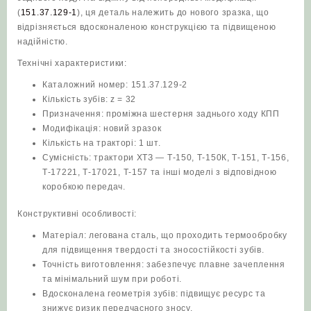
(
151.37.129-1
), ця деталь належить до нового зразка, що
відрізняється вдосконаленою конструкцією та підвищеною
надійністю.
Технічні характеристики:
Каталожний номер: 151.37.129-2
Кількість зубів: z = 32
Призначення: проміжна шестерня заднього ходу КПП
Модифікація: новий зразок
Кількість на тракторі: 1 шт.
Сумісність: трактори ХТЗ — Т-150, Т-150К, Т-151, Т-156,
Т-17221, Т-17021, Т-157 та інші моделі з відповідною
коробкою передач.
Конструктивні особливості:
Матеріал: легована сталь, що проходить термообробку
для підвищення твердості та зносостійкості зубів.
Точність виготовлення: забезпечує плавне зачеплення
та мінімальний шум при роботі.
Вдосконалена геометрія зубів: підвищує ресурс та
знижує ризик передчасного зносу.