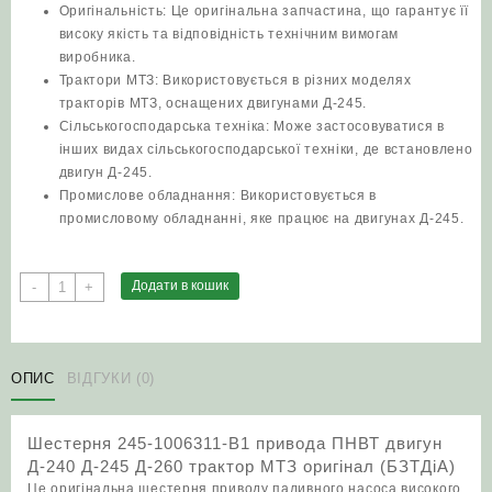
Оригінальність: Це оригінальна запчастина, що гарантує її
високу якість та відповідність технічним вимогам
виробника.
Трактори МТЗ: Використовується в різних моделях
тракторів МТЗ, оснащених двигунами Д-245.
Сільськогосподарська техніка: Може застосовуватися в
інших видах сільськогосподарської техніки, де встановлено
двигун Д-245.
Промислове обладнання: Використовується в
промисловому обладнанні, яке працює на двигунах Д-245.
Шестерня
Додати в кошик
-
+
245-
1006311-
В1
привода
ОПИС
ВІДГУКИ (0)
ПНВТ
двигун
Шестерня 245-1006311-В1 привода ПНВТ двигун
Д-240
Д-240 Д-245 Д-260 трактор МТЗ оригінал (БЗТДіА)
Д-245
Це оригінальна шестерня приводу паливного насоса високого
Д-260