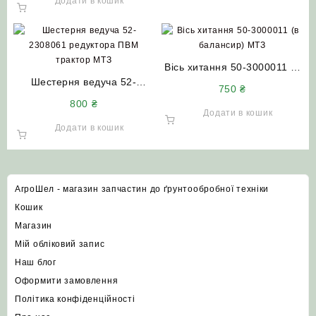
Додати в кошик
Вісь хитання 50-3000011 (в
Шестерня ведуча 52-
балансир) МТЗ
750
₴
2308061 редуктора ПВМ
800
₴
трактор МТЗ
Додати в кошик
Додати в кошик
АгроШел - магазин запчастин до ґрунтообробної техніки
Кошик
Магазин
Мій обліковий запис
Наш блог
Оформити замовлення
Політика конфіденційності