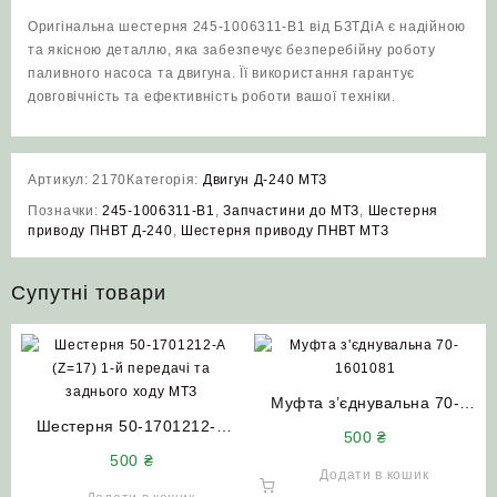
Оригінальна шестерня 245-1006311-В1 від БЗТДіА є надійною
та якісною деталлю, яка забезпечує безперебійну роботу
паливного насоса та двигуна. Її використання гарантує
довговічність та ефективність роботи вашої техніки.
Артикул:
2170
Категорія:
Двигун Д-240 МТЗ
Позначки:
245-1006311-В1
,
Запчастини до МТЗ
,
Шестерня
приводу ПНВТ Д-240
,
Шестерня приводу ПНВТ МТЗ
Супутні товари
Муфта з’єднувальна 70-
Шестерня 50-1701212-А
1601081 МТЗ
500
₴
(Z=17) 1-й передачі та
500
₴
заднього ходу МТЗ
Додати в кошик