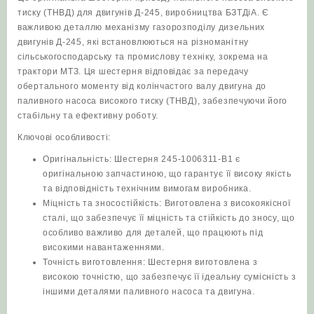
тиску (ТНВД) для двигунів Д-245, виробництва БЗТДіА. Є
трактор
важливою деталлю механізму газорозподілу дизельних
МТЗ
двигунів Д-245, які встановлюються на різноманітну
оригінал
сільськогосподарську та промислову техніку, зокрема на
(БЗТДіА)
трактори МТЗ. Ця шестерня відповідає за передачу
кількість
обертального моменту від колінчастого валу двигуна до
паливного насоса високого тиску (ТНВД), забезпечуючи його
стабільну та ефективну роботу.
Ключові особливості:
Оригінальність: Шестерня 245-1006311-В1 є
оригінальною запчастиною, що гарантує її високу якість
та відповідність технічним вимогам виробника.
Міцність та зносостійкість: Виготовлена з високоякісної
сталі, що забезпечує її міцність та стійкість до зносу, що
особливо важливо для деталей, що працюють під
високими навантаженнями.
Точність виготовлення: Шестерня виготовлена з
високою точністю, що забезпечує її ідеальну сумісність з
іншими деталями паливного насоса та двигуна.