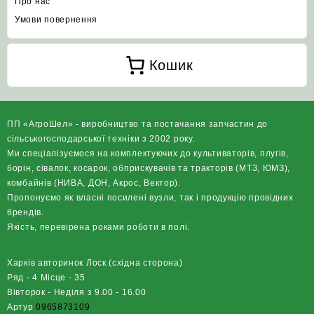
Про нас
Умови повернення
Кошик
ПП «АгроШел» - виробництво та постачання запчастин до
сільськогосподарської техніки з 2002 року.
Ми спеціалізуємося на комплектуючих до культиваторів, плугів,
борін, сівалок, косарок, обприскувачів та тракторів (МТЗ, ЮМЗ),
комбайнів (НИВА, ДОН, Акрос, Вектор).
Пропонуємо як власні посилені вузли, так і продукцію провідних
брендів.
Якість, перевірена роками роботи в полі.
Харків авторинок Лоск (східна сторона)
Ряд - 4 Місце - 35
Вівторок - Неділя з 9.00 - 16.00
Артур
0965873109