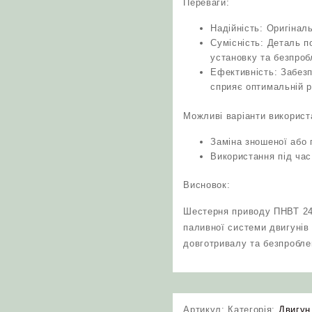
Переваги:
Надійність: Оригінал
Сумісність: Деталь п
установку та безпроб
Ефективність: Забезп
сприяє оптимальній р
Можливі варіанти використ
Заміна зношеної або
Використання під час
Висновок:
Шестерня приводу ПНВТ 24
паливної системи двигунів 
довготривалу та безпробле
Артикул:
Категорія:
Двигун