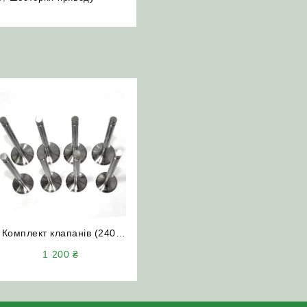
Комплект клапанів (240-
1007014-Б4/240-1007015-
1 200
₴
Б4) двигун Д-65 Д-240
Д-245 трактор МТЗ ЮМЗ