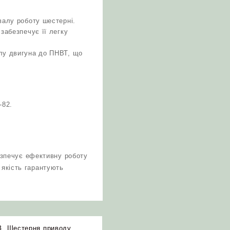
валу роботу шестерні.
забезпечує її легку
алу двигуна до ПНВТ, що
-82.
зпечує ефективну роботу
 якість гарантують
З
,
Шестерня приводу