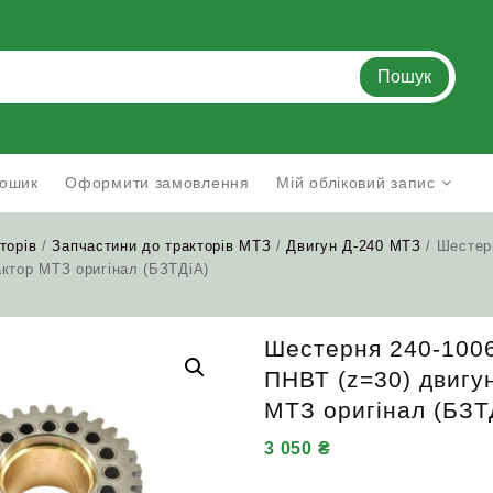
Пошук
ошик
Оформити замовлення
Мій обліковий запис
торів
/
Запчастини до тракторів МТЗ
/
Двигун Д-240 МТЗ
/ Шестер
актор МТЗ оригінал (БЗТДіА)
Шестерня 240-100
ПНВТ (z=30) двигу
МТЗ оригінал (БЗТ
3 050
₴