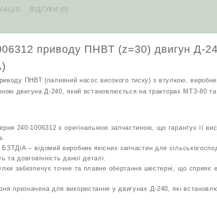
двигун
МАЦІЯ
ВІДГУКИ (0)
Д-240
трактор
МТЗ
оригінал
06312 приводу ПНВТ (z=30) двигун Д-2
(БЗТДіА)
кількість
А)
риводу ПНВТ (паливний насос високого тиску) з втулкою, виробн
ною двигуна Д-240, який встановлюється на тракторах МТЗ-80 та
ерня 240-1006312 є оригінальною запчастиною, що гарантує її висо
а.
БЗТДіА – відомий виробник якісних запчастин для сільськогоспод
ь та довговічність даної деталі.
улки забезпечує точне та плавне обертання шестерні, що сприяє 
ня призначена для використання у двигунах Д-240, які встановл