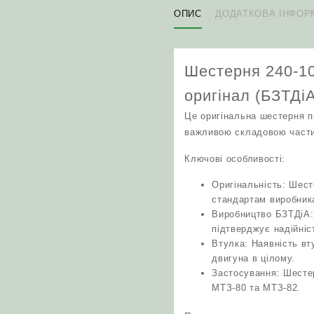
ОПИС
ДОДАТКОВА ІНФОР
Шестерня 240-10
оригінал (БЗТДі
Це оригінальна шестерня п
важливою складовою части
Ключові особливості:
Оригінальність: Шест
стандартам виробник
Виробництво БЗТДіА: 
підтверджує надійніст
Втулка: Наявність вт
двигуна в цілому.
Застосування: Шестер
МТЗ-80 та МТЗ-82.