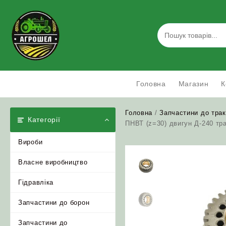
Skip
to
content
Головна
Магазин
К
Головна
/
Запчастини до трак
Категорії
ПНВТ (z=30) двигун Д-240 тр
Вироби
Власне виробництво
Гідравліка
Запчастини до борон
Запчастини до