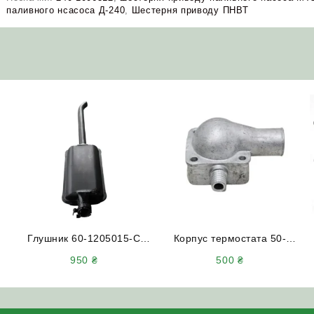
паливного нсасоса Д-240
,
Шестерня приводу ПНВТ
Глушник 60-1205015-С
Корпус термостата 50-
т
(середній 1150 мм)
1306025 під стартер
950
₴
500
₴
МТЗ-80
(короткий) МТЗ