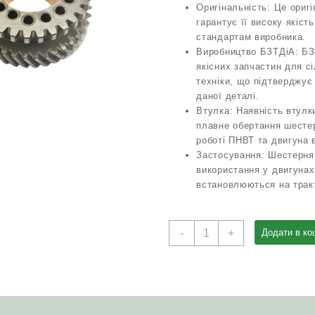
Оригінальність: Це ориг
гарантує її високу якість
стандартам виробника.
Виробництво БЗТДіА: БЗ
якісних запчастин для с
техніки, що підтверджує 
даної деталі.
Втулка: Наявність втулк
плавне обертання шестер
роботі ПНВТ та двигуна 
Застосування: Шестерня
використання у двигунах 
встановлюються на трак
Шестерня
-
+
Додати в ко
240-
1006312
приводу
ПНВТ
(z=30)