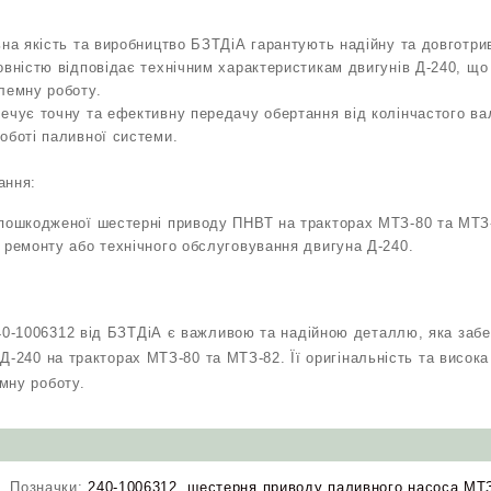
ьна якість та виробництво БЗТДіА гарантують надійну та довготри
овністю відповідає технічним характеристикам двигунів Д-240, що 
лемну роботу.
ечує точну та ефективну передачу обертання від колінчастого в
оботі паливної системи.
ання:
 пошкодженої шестерні приводу ПНВТ на тракторах МТЗ-80 та МТЗ
 ремонту або технічного обслуговування двигуна Д-240.
0-1006312 від БЗТДіА є важливою та надійною деталлю, яка забе
Д-240 на тракторах МТЗ-80 та МТЗ-82. Її оригінальність та висока
мну роботу.
Позначки:
240-1006312
,
шестерня приводу паливного насоса МТ