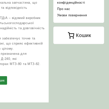
інальна запчастина, що
конфіденційності
 та відповідність
Про нас
Умови повернення
ТДіА – відомий виробник
ільськогосподарської
надійність та довговічність
Кошик
и забезпечує точне та
ні, що сприяє ефективній
в цілому.
 призначена для
Д-240, які
торах МТЗ-80 та МТЗ-82.
шик