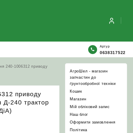
Артур
0638317522
ня 240-1006312 приводу
АгроШел - магазин
запчастин до
ґрунтообробної техніки
Кошик
6312 приводу
Магазин
н Д-240 трактор
Мій обліковий запис
ДіА)
Наш блог
Оформити замовлення
Політика