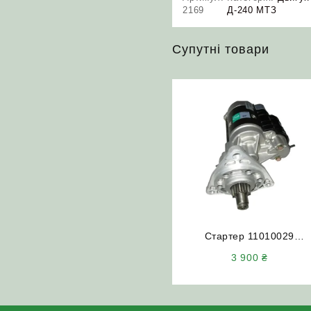
2169
Д-240 МТЗ
Супутні товари
Стартер 11010029
(редукторний) 24В 4.5кВ
3 900
₴
посилений МТЗ ГАЗ МАЗ
ПАЗ ЗІЛ Slovak