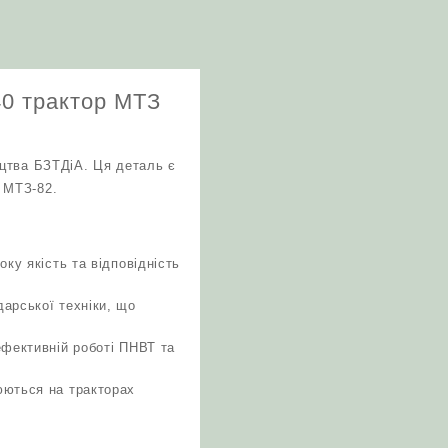
40 трактор МТЗ
ицтва БЗТДіА. Ця деталь є
 МТЗ-82.
ку якість та відповідність
арської техніки, що
ефективній роботі ПНВТ та
юються на тракторах