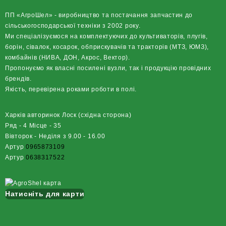
ПП «АгроШел» - виробництво та постачання запчастин до
сільськогосподарської техніки з 2002 року.
Ми спеціалізуємося на комплектуючих до культиваторів, плугів,
борін, сівалок, косарок, обприскувачів та тракторів (МТЗ, ЮМЗ),
комбайнів (НИВА, ДОН, Акрос, Вектор).
Пропонуємо як власні посилені вузли, так і продукцію провідних
брендів.
Якість, перевірена роками роботи в полі.
Харків авторинок Лоск (східна сторона)
Ряд - 4 Місце - 35
Вівторок - Неділя з 9.00 - 16.00
Артур
0965873109
Артур
0638317522
Натисніть для карти