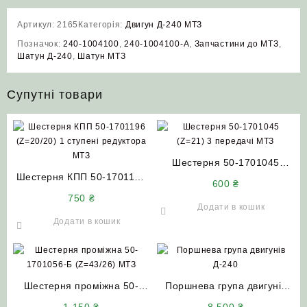
Артикул:
2165
Категорія:
Двигун Д-240 МТЗ
Позначок:
240-1004100
,
240-1004100-А
,
Запчастини до МТЗ
,
Шатун Д-240
,
Шатун МТЗ
Супутні товари
Шестерня 50-1701045
Шестерня КПП 50-1701196
(Z=21) 3 передачі МТЗ
600
₴
(Z=20/20) 1 ступені
750
₴
редуктора МТЗ
Додати в кошик
Додати в кошик
Шестерня проміжна 50-
Поршнева група двигунів
1701056-Б (Z=43/26) МТЗ
Д-240 Д-65 МТЗ ЮМЗ
1 150
₴
8 500
₴