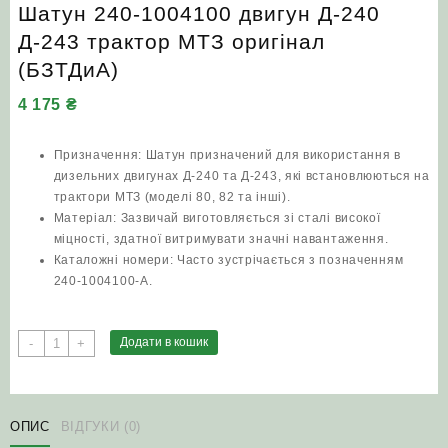
Шатун 240-1004100 двигун Д-240
Д-243 трактор МТЗ оригінал
(БЗТДиА)
4 175
₴
Призначення: Шатун призначений для використання в
дизельних двигунах Д-240 та Д-243, які встановлюються на
трактори МТЗ (моделі 80, 82 та інші).
Матеріал: Зазвичай виготовляється зі сталі високої
міцності, здатної витримувати значні навантаження.
Каталожні номери: Часто зустрічається з позначенням
240-1004100-А.
Шатун
Додати в кошик
-
+
240-
1004100
двигун
Д-240
ОПИС
ВІДГУКИ (0)
Д-243