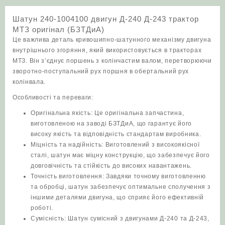
трактор
Шатун 240-1004100 двигун Д-240 Д-243 трактор
МТЗ
МТЗ оригінал (БЗТДиА)
оригінал
Це важлива деталь кривошипно-шатунного механізму двигуна
(БЗТДиА)
внутрішнього згоряння, який використовується в тракторах
кількість
МТЗ. Він з’єднує поршень з колінчастим валом, перетворюючи
зворотно-поступальний рух поршня в обертальний рух
колінвала.
Особливості та переваги:
Оригінальна якість: Це оригінальна запчастина,
виготовленою на заводі БЗТДиА, що гарантує його
високу якість та відповідність стандартам виробника.
Міцність та надійність: Виготовлений з високоякісної
сталі, шатун має міцну конструкцію, що забезпечує його
довговічність та стійкість до високих навантажень.
Точність виготовлення: Завдяки точному виготовленню
та обробці, шатун забезпечує оптимальне сполучення з
іншими деталями двигуна, що сприяє його ефективній
роботі.
Сумісність: Шатун сумісний з двигунами Д-240 та Д-243,