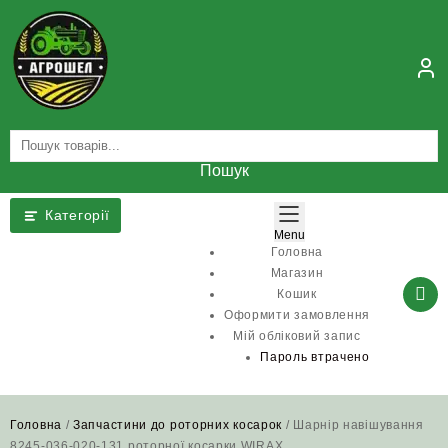
Skip
to
content
Пошук
Категорії
Menu
Головна
Магазин
Кошик
Оформити замовлення
Мій обліковий запис
Пароль втрачено
Головна
/
Запчастини до роторних косарок
/ Шарнір навішування
8245-036-020-131 роторної косарки WIRAX