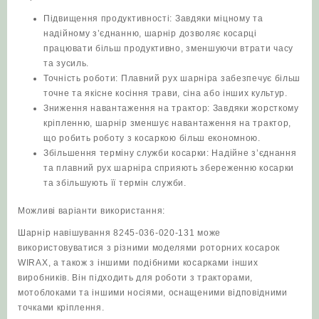
Підвищення продуктивності: Завдяки міцному та
надійному з’єднанню, шарнір дозволяє косарці
працювати більш продуктивно, зменшуючи втрати часу
та зусиль.
Точність роботи: Плавний рух шарніра забезпечує більш
точне та якісне косіння трави, сіна або інших культур.
Зниження навантаження на трактор: Завдяки жорсткому
кріпленню, шарнір зменшує навантаження на трактор,
що робить роботу з косаркою більш економною.
Збільшення терміну служби косарки: Надійне з’єднання
та плавний рух шарніра сприяють збереженню косарки
та збільшують її термін служби.
Можливі варіанти використання:
Шарнір навішування 8245-036-020-131 може
використовуватися з різними моделями роторних косарок
WIRAX, а також з іншими подібними косарками інших
виробників. Він підходить для роботи з тракторами,
мотоблоками та іншими носіями, оснащеними відповідними
точками кріплення.