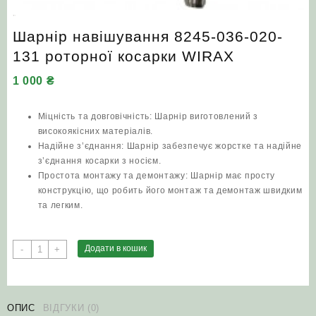
Шарнір навішування 8245-036-020-
131 роторної косарки WIRAX
1 000
₴
Міцність та довговічність: Шарнір виготовлений з
високоякісних матеріалів.
Надійне з’єднання: Шарнір забезпечує жорстке та надійне
з’єднання косарки з носієм.
Простота монтажу та демонтажу: Шарнір має просту
конструкцію, що робить його монтаж та демонтаж швидким
та легким.
Шарнір
Додати в кошик
-
+
навішування
8245-
036-
020-
ОПИС
ВІДГУКИ (0)