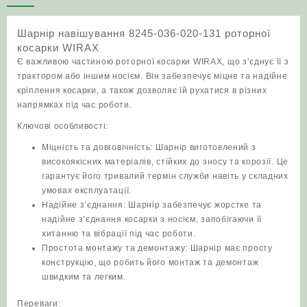
131
роторної
Шарнір навішування 8245-036-020-131 роторної
косарки
косарки WIRAX
WIRAX
Є важливою частиною роторної косарки WIRAX, що з’єднує її з
кількість
трактором або іншим носієм. Він забезпечує міцне та надійне
кріплення косарки, а також дозволяє їй рухатися в різних
напрямках під час роботи.
Ключові особливості:
Міцність та довговічність: Шарнір виготовлений з
високоякісних матеріалів, стійких до зносу та корозії. Це
гарантує його тривалий термін служби навіть у складних
умовах експлуатації.
Надійне з’єднання: Шарнір забезпечує жорстке та
надійне з’єднання косарки з носієм, запобігаючи її
хитанню та вібрації під час роботи.
Простота монтажу та демонтажу: Шарнір має просту
конструкцію, що робить його монтаж та демонтаж
швидким та легким.
Переваги: