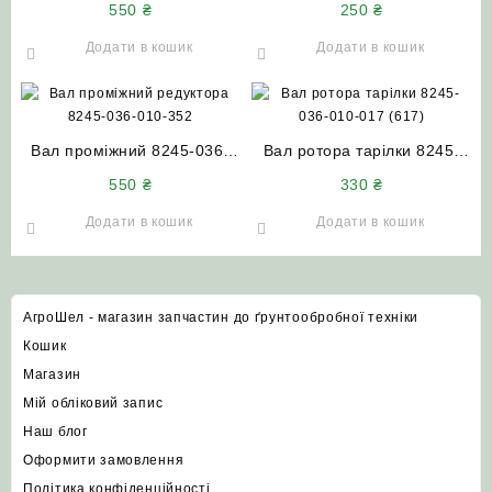
550
₴
250
₴
мм) роторної косарки
малого роторної косарки
WIRAX (1.35 м)
WIRAX
Додати в кошик
Додати в кошик
Вал проміжний 8245-036-
Вал ротора тарілки 8245-
010-352 (довгий) (L=1000
036-010-017 роторної
550
₴
330
₴
мм 3 шпонки) редуктора
косарки WIRAX
роторної косарки WIRAX
Додати в кошик
Додати в кошик
(1.65 м)
АгроШел - магазин запчастин до ґрунтообробної техніки
Кошик
Магазин
Мій обліковий запис
Наш блог
Оформити замовлення
Політика конфіденційності