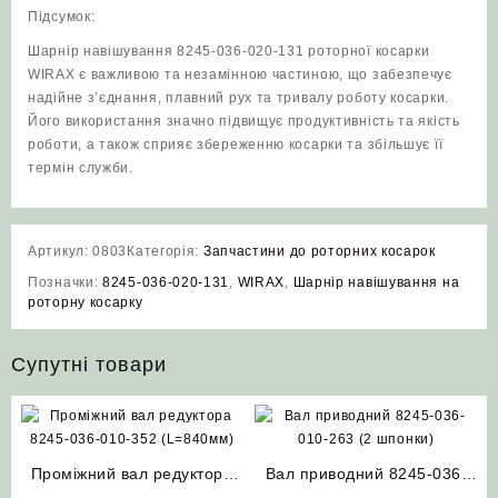
Підсумок:
Шарнір навішування 8245-036-020-131 роторної косарки
WIRAX є важливою та незамінною частиною, що забезпечує
надійне з’єднання, плавний рух та тривалу роботу косарки.
Його використання значно підвищує продуктивність та якість
роботи, а також сприяє збереженню косарки та збільшує її
термін служби.
Артикул:
0803
Категорія:
Запчастини до роторних косарок
Позначки:
8245-036-020-131
,
WIRAX
,
Шарнір навішування на
роторну косарку
Супутні товари
Проміжний вал редуктора
Вал приводний 8245-036-
8245-036-010-352 (L=840
010-263 (2 шпонки) шківа