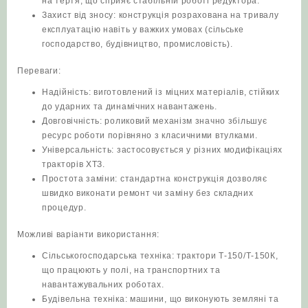
на тертя, що сприяє стабільній роботі редуктора.
Захист від зносу: конструкція розрахована на тривалу
експлуатацію навіть у важких умовах (сільське
господарство, будівництво, промисловість).
Переваги:
Надійність: виготовлений із міцних матеріалів, стійких
до ударних та динамічних навантажень.
Довговічність: роликовий механізм значно збільшує
ресурс роботи порівняно з класичними втулками.
Універсальність: застосовується у різних модифікаціях
тракторів ХТЗ.
Простота заміни: стандартна конструкція дозволяє
швидко виконати ремонт чи заміну без складних
процедур.
Можливі варіанти використання:
Сільськогосподарська техніка: трактори Т-150/Т-150К,
що працюють у полі, на транспортних та
навантажувальних роботах.
Будівельна техніка: машини, що виконують земляні та