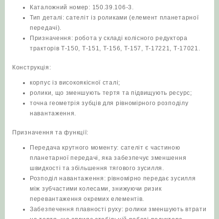
Каталожний номер: 150.39.106-3.
Тип деталі: сателіт із роликами (елемент планетарної
передачі).
Призначення: робота у складі колісного редуктора
тракторів Т-150, Т-151, Т-156, Т-157, Т-17221, Т-17021.
Конструкція:
корпус із високоякісної сталі;
ролики, що зменшують тертя та підвищують ресурс;
точна геометрія зубців для рівномірного розподілу
навантаження.
Призначення та функції:
Передача крутного моменту: сателіт є частиною
планетарної передачі, яка забезпечує зменшення
швидкості та збільшення тягового зусилля.
Розподіл навантаження: рівномірно передає зусилля
між зубчастими колесами, знижуючи ризик
перевантаження окремих елементів.
Забезпечення плавності руху: ролики зменшують втрати