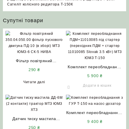
Сателіт колісного редуктора Т-150К
Супутні товари
Фільтр повітряний
350.04.050.00 фільтр
Комплект переобладнання
290
₴
пускового двигуна ПД-10 (в
ПДМ+11010085 під стартер
5 900
₴
зборі) МТЗ ЮМЗ-6 СК-5
(перехідник ПДМ + стартер
Читати далі
НИВА
11010085 Slovak 3.5 кВт)
Додати в кошик
МТЗ ЮМЗ Т-150
Комплект переобладнання з
Датчик тиску мастила
ГУР Т-150 на насос-дозатор
9 400
₴
ДД-6М (2 контакти) трактор
тракторів Т-150 Т-156 Т-157
250
₴