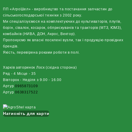
ПП «АгроШел» - виробництво та постачання запчастин до
сільськогосподарської техніки з 2002 року.
Ми спеціалізуємося на комплектуючих до культиваторів, плугів,
борін, сівалок, косарок, обприскувачів та тракторів (МТЗ, ЮМЗ),
комбайнів (НИВА, ДОН, Акрос, Вектор).
Пропонуємо як власні посилені вузли, так і продукцію провідних
брендів.
Якість, перевірена роками роботи в полі.
Харків авторинок Лоск (східна сторона)
Ряд - 4 Місце - 35
Вівторок - Неділя з 9.00 - 16.00
Артур
0965873109
Артур
0638317522
Натисніть для карти