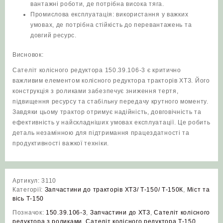
вантажні роботи, де потрібна висока тяга.
Промислова експлуатація: використання у важких
умовах, де потрібна стійкість до перевантажень та
довгий ресурс.
Висновок:
Сателіт колісного редуктора 150.39.106-3 є критично
важливим елементом колісного редуктора тракторів ХТЗ. Його
конструкція з роликами забезпечує зниження тертя,
підвищення ресурсу та стабільну передачу крутного моменту.
Завдяки цьому трактор отримує надійність, довговічність та
ефективність у найскладніших умовах експлуатації. Це робить
деталь незамінною для підтримання працездатності та
продуктивності важкої техніки.
Артикул:
3110
Категорії:
Запчастини до тракторів ХТЗ/ Т-150/ Т-150К
,
Міст та
вісь Т-150
Позначок:
150.39.106-3
,
Запчастини до ХТЗ
,
Сателіт колісного
редуктора з роликами
,
Сателіт колісного редуктора Т-150
,