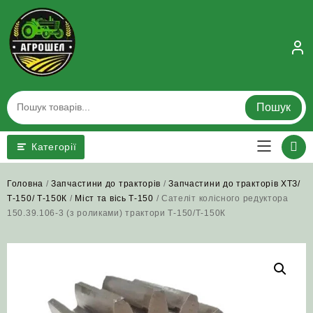
Skip
to
content
Пошук
Категорії
Головна
/
Запчастини до тракторів
/
Запчастини до тракторів ХТЗ/
Т-150/ Т-150К
/
Міст та вісь Т-150
/ Сателіт колісного редуктора
150.39.106-3 (з роликами) трактори Т-150/Т-150К