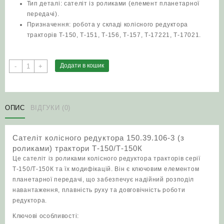
Тип деталі: сателіт із роликами (елемент планетарної
передачі).
Призначення: робота у складі колісного редуктора
тракторів Т-150, Т-151, Т-156, Т-157, Т-17221, Т-17021.
Сателіт
Додати в кошик
-
+
колісного
редуктора
150.39.106-
3
ОПИС
ВІДГУКИ (0)
(з
роликами)
Сателіт колісного редуктора 150.39.106-3 (з
трактори
роликами) трактори Т-150/Т-150К
Т-150/
Це сателіт із роликами колісного редуктора тракторів серії
Т-150К
Т-150/Т-150К та їх модифікацій. Він є ключовим елементом
кількість
планетарної передачі, що забезпечує надійний розподіл
навантаження, плавність руху та довговічність роботи
редуктора.
Ключові особливості: