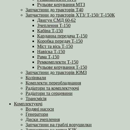
Рульове керування МТЗ
Запчастини до тракторів Т40
Запчастини до тракторів ХТЗ/ Т-150/ Т-150К
Двигун СМД 60-62
Зчеплення Т-150
Кабіна Т-150
Карданна передача Т-150
Коробка передач Т-150
Міст та вісь Т-150
Навіска Т-150
Рама Т-150
Ремкомплекти Т-150
Рульове керування Т-150
Запчастини до тракторів ЮМЗ
Колінвали
Комплекти переобладнання
Радіатори та комплектуючі
Радіатори та серцевини
Трансмісія
Комплектуючі
Водяні насоси
Генератори
Диски зчеплення
Запчастини на граблі ворушилки
Запчастини на котки КЗК