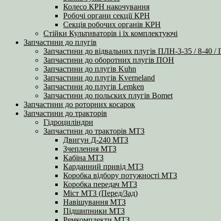
Колесо КРН накочування
Робочі органи секції КРН
Секція робочих органів КРН
Стійки Культиваторів і їх комплектуючі
Запчастини до плугів
Запчастини до відвальних плугів ПЛН-3-35 / 8-40 /
Запчастини до оборотних плугів ПОН
Запчастини до плугів Kuhn
Запчастини до плугів Kverneland
Запчастини до плугів Lemken
Запчастини до польских плугів Bomet
Запчастини до роторних косарок
Запчастини до тракторів
Гідроциліндри
Запчастини до тракторів МТЗ
Двигун Д-240 МТЗ
Зчеплення МТЗ
Кабіна МТЗ
Карданний привід МТЗ
Коробка відбору потужності МТЗ
Коробка передач МТЗ
Міст МТЗ (Перед/Зад)
Навішування МТЗ
Підшипники МТЗ
Ремкомплекти МТЗ