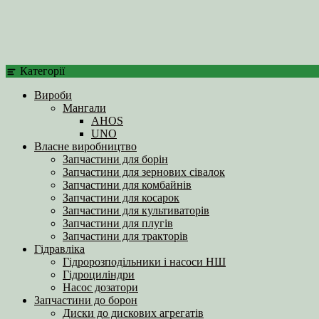
Категорії
Вироби
Мангали
AHOS
UNO
Власне виробництво
Запчастини для борін
Запчастини для зернових сівалок
Запчастини для комбайнів
Запчастини для косарок
Запчастини для культиваторів
Запчастини для плугів
Запчастини для тракторів
Гідравліка
Гідророзподільники і насоси НШ
Гідроциліндри
Насос дозатори
Запчастини до борон
Диски до дискових агрегатів