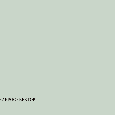
/
Б / АКРОС / ВЕКТОР