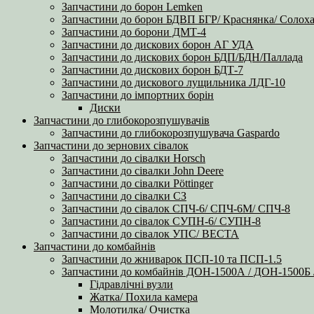
Запчастини до борон Lemken
Запчастини до борон БДВП БГР/ Краснянка/ Солоха
Запчастини до борони ДМТ-4
Запчастини до дискових борон АГ УДА
Запчастини до дискових борон БДП/БДН/Паллада
Запчастини до дискових борон БДТ-7
Запчастини до дискового лущильника ЛДГ-10
Запчастини до імпортних борін
Диски
Запчастини до глибокорозпушувачів
Запчастини до глибокорозпушувача Gaspardo
Запчастини до зернових сівалок
Запчастини до сівалки Horsch
Запчастини до сівалки John Deere
Запчастини до сівалки Pöttinger
Запчастини до сівалки СЗ
Запчастини до сівалок СПЧ-6/ СПЧ-6М/ СПЧ-8
Запчастини до сівалок СУПН-6/ СУПН-8
Запчастини до сівалок УПС/ ВЕСТА
Запчастини до комбайнів
Запчастини до жниварок ПСП-10 та ПСП-1.5
Запчастини до комбайнів ДОН-1500А / ДОН-1500
Гідравлічні вузли
Жатка/ Похила камера
Молотилка/ Очистка