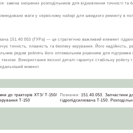
ія: заміна зношених розподільників для відновлення точності та 
комендовано мати у сервісному наборі для швидкого ремонту в по
вача 151.40.053 (ГУРа) — це стратегічно важливий елемент гідро
ечує точність, плавність та безпеку керування. Його надійність, р
ельним рядом роблять його оптимальним рішенням для підтримки 
 техніки. Використання якісної деталі гарантує стабільну роботу г
відальніший момент.
ини до тракторів ХТЗ/ Т-150/
Позначки:
151.40.053
,
Запчастини д
ерування Т-150
гідропідсилювача Т‑150
,
Розподільн