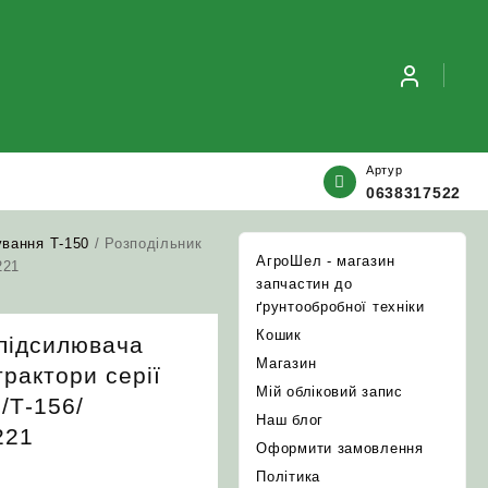
Артур
0638317522
ування Т-150
/ Розподільник
АгроШел - магазин
221
запчастин до
ґрунтообробної техніки
Кошик
опідсилювача
Магазин
трактори серії
Мій обліковий запис
/Т‑156/
Наш блог
221
Оформити замовлення
Політика