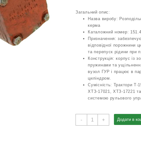
Загальний опис:
Назва виробу: Розподіль
керма
Каталожний номер: 151.
Призначення: забезпечу
відповідної порожнини ц
та перепуск рідини при п
Конструкція: корпус із 
пружинами та ущільненн
вузол ГУР і працює в па
циліндром.
Сумісність: Трактори Т‑1
ХТЗ‑17021, ХТЗ‑17221 та
системою рульового упр
Розподільник
-
+
Додати в ко
гідропідсилювача
151.40.053
(ГУРа)