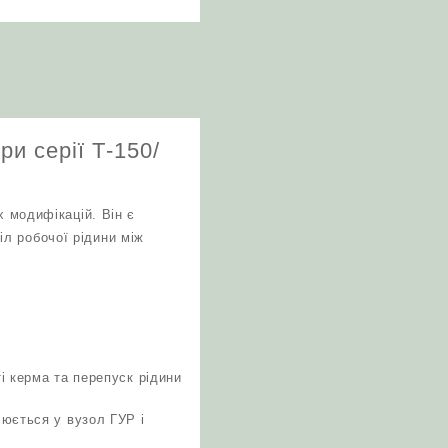
и серії Т‑150/
х модифікацій. Він є
л робочої рідини між
і керма та перепуск рідини
юється у вузол ГУР і