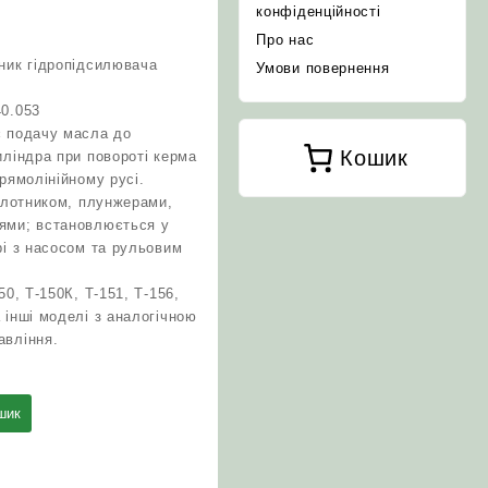
конфіденційності
Про нас
ник гідропідсилювача
Умови повернення
40.053
є подачу масла до
Кошик
иліндра при повороті керма
рямолінійному русі.
золотником, плунжерами,
ями; встановлюється у
рі з насосом та рульовим
50, Т‑150К, Т‑151, Т‑156,
 інші моделі з аналогічною
авління.
шик