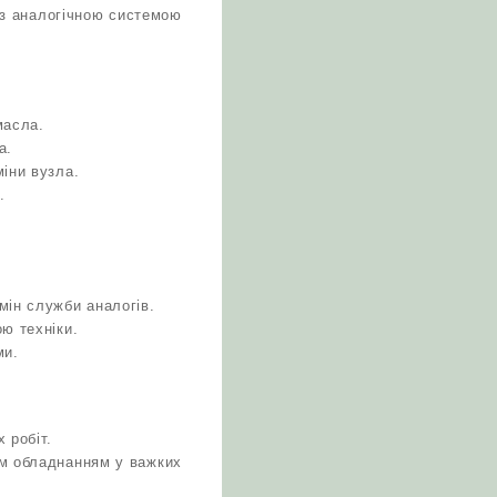
і з аналогічною системою
масла.
а.
іни вузла.
.
мін служби аналогів.
ю техніки.
ми.
 робіт.
им обладнанням у важких