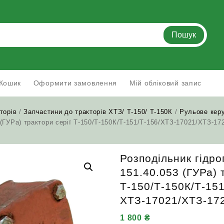
Пошук
Кошик
Оформити замовлення
Мій обліковий запис
торів
/
Запчастини до тракторів ХТЗ/ Т-150/ Т-150К
/
Рульове кер
(ГУРа) трактори серії Т‑150/Т‑150К/Т‑151/Т‑156/ХТЗ‑17021/ХТЗ‑17
Розподільник гідр
151.40.053 (ГУРа) 
Т‑150/Т‑150К/Т‑151
ХТЗ‑17021/ХТЗ‑17
1 800
₴