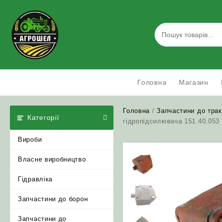
Skip
to
content
Головна
Магазин
Головна
/
Запчастини до трак
Категорії
гідропідсилювача 151.40.053 
Вироби
Власне виробництво
Гідравліка
Запчастини до борон
Запчастини до