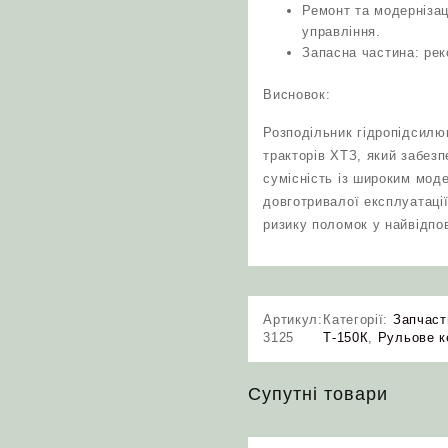
Ремонт та модернізац
управління.
Запасна частина: ре
Висновок:
Розподільник гідропідсилю
тракторів ХТЗ, який забезп
сумісність із широким мод
довготривалої експлуатації
ризику поломок у найвідпо
Артикул:
Категорії:
Запчаст
3125
Т-150К
,
Рульове к
Супутні товари