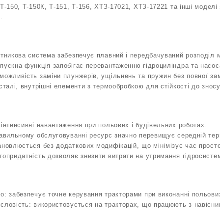
 Т‑150, Т‑150К, Т‑151, Т‑156, ХТЗ‑17021, ХТЗ‑17221 та інші модел
.
отникова система забезпечує плавний і передбачуваний розподіл 
пускна функція запобігає перевантаженню гідроциліндра та насос
можливість заміни плунжерів, ущільнень та пружин без повної зам
 сталі, внутрішні елементи з термообробкою для стійкості до зносу
 інтенсивні навантаження при польових і будівельних роботах.
равильному обслуговуванні ресурс значно перевищує середній тер
ановлюється без додаткових модифікацій, що мінімізує час просто
топридатність дозволяє знизити витрати на утримання гідросисте
о: забезпечує точне керування тракторами при виконанні польових
словість: використовується на тракторах, що працюють з навісн