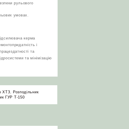
безпеки рульового
льових умовах.
підсилювача керма
емонтопридатність і
працездатності та
ідросистеми та мінімізацію
о ХТЗ
,
Розподільник
ик ГУР Т‑150