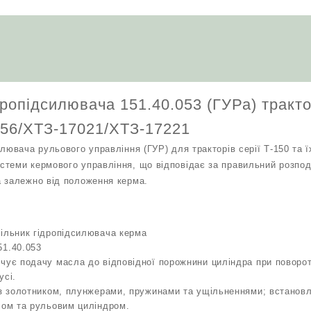
трактори
серії
Т‑150/
Т‑150К/
Т‑151/
Т‑156/
ХТЗ‑17021/
ропідсилювача 151.40.053 (ГУРа) трактор
ХТЗ‑17221
кількість
156/ХТЗ‑17021/ХТЗ‑17221
лювача рульового управління (ГУР) для тракторів серії Т‑150 та ї
теми кермового управління, що відповідає за правильний розподі
 залежно від положення керма.
дільник гідропідсилювача керма
51.40.053
чує подачу масла до відповідної порожнини циліндра при поворот
усі.
із золотником, плунжерами, пружинами та ущільненнями; встановл
сом та рульовим циліндром.