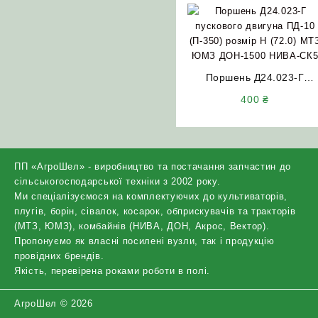
Поршень Д24.023-Г
пускового двигуна ПД-10
400
₴
(П-350) розмір Н (72.0)
МТЗ ЮМЗ ДОН-1500
НИВА-СК5
ПП «АгроШел» - виробництво та постачання запчастин до
сільськогосподарської техніки з 2002 року.
Ми спеціалізуємося на комплектуючих до культиваторів,
плугів, борін, сівалок, косарок, обприскувачів та тракторів
(МТЗ, ЮМЗ), комбайнів (НИВА, ДОН, Акрос, Вектор).
Пропонуємо як власні посилені вузли, так і продукцію
провідних брендів.
Якість, перевірена роками роботи в полі.
АгроШел © 2026