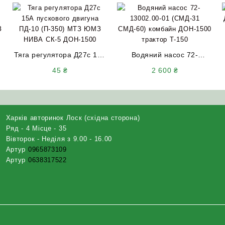
Тяга регулятора Д27с 15А
Водяний насос 72-
пускового двигуна ПД-10
13002.00-01 (СМД-31
45
₴
2 600
₴
(П-350) МТЗ ЮМЗ НИВА
СМД-60) комбайн
СК-5 ДОН-1500
ДОН-1500 трактор Т-150
Харків авторинок Лоск (східна сторона)
Ряд - 4 Місце - 35
Вівторок - Неділя з 9.00 - 16.00
Артур
0965873109
Артур
0638317522