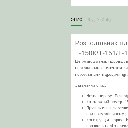
ОПИС
ВІДГУКИ (0)
Розподільник гід
Т‑150К/Т‑151/Т‑
Це розподільник гідропідси
центральним елементом сис
порожнинами гідроциліндра
Загальний опис:
Назва виробу: Розпо
Каталожний номер: 1
Призначення: забезпе
при прямолінійному р
Конструкція: корпус 
працює в парі з насо