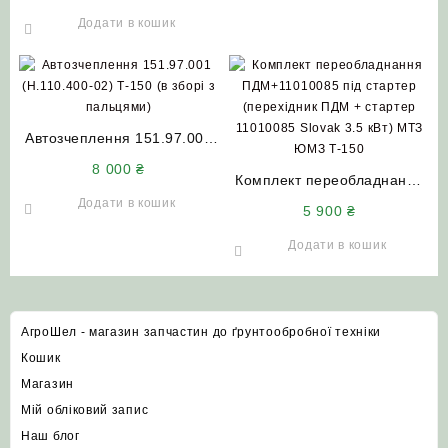
250И-1109080-01
(комплект) до комбайнів
Додати в кошик
ДОН-1500Б НИВА Єнісей та
Т-150 (з двигуном ЯМЗ)
Автозчеплення 151.97.001
(Н.110.400-02) Т-150 (в
8 000
₴
зборі з пальцями) АгроШел
Комплект переобладнання
ПДМ+11010085 під стартер
Додати в кошик
5 900
₴
(перехідник ПДМ + стартер
11010085 Slovak 3.5 кВт)
Додати в кошик
МТЗ ЮМЗ Т-150
АгроШел - магазин запчастин до ґрунтообробної техніки
Кошик
Магазин
Мій обліковий запис
Наш блог