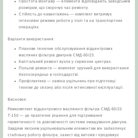
Простота монтажу — елементи відповідають заводським
розмірам, що скорочує час ремонту.
Стійкість до навантажень — комплект витримує
інтенсивні режими роботи у полі та на транспортних
операціях.
Варіанти використання:
Планове технічне обслуговування відцентрових
масляних фільтрів двигунів СМД‑60/23.
Капітальний ремонт вузла у сервісних центрах.
Польові ремонти — комплект зручний для використання
безпосередньо в господарстві.
Профілактика — заміна ущільнень при підготовці
техніки до сезону або після інтенсивної експлуатації.
Висновок:
Ремкомплект відцентрового масляного фільтра СМД-60/23
Т‑150 — це практичне рішення для підтримання
герметичності та довговічності системи змащування двигуна.
Завдяки якісним ущільнювальним елементам він забезпечує
стабільну роботу фільтра, захист від витоків і продовжує