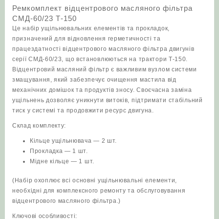
Ремкомплект відцентрового масляного фільтра
СМД-60/23 Т‑150
Це набір ущільнювальних елементів та прокладок,
призначений для відновлення герметичності та
працездатності відцентрового масляного фільтра двигунів
серії СМД‑60/23, що встановлюються на трактори Т‑150.
Відцентровий масляний фільтр є важливим вузлом системи
змащування, який забезпечує очищення мастила від
механічних домішок та продуктів зносу. Своєчасна заміна
ущільнень дозволяє уникнути витоків, підтримати стабільний
тиск у системі та продовжити ресурс двигуна.
Склад комплекту:
Кільце ущільнювача — 2 шт.
Прокладка — 1 шт.
Мідне кільце — 1 шт.
(Набір охоплює всі основні ущільнювальні елементи,
необхідні для комплексного ремонту та обслуговування
відцентрового масляного фільтра.)
Ключові особливості: