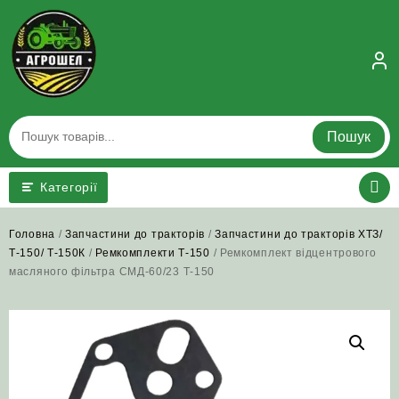
Skip
to
content
Пошук
Категорії
Головна
/
Запчастини до тракторів
/
Запчастини до тракторів ХТЗ/
Т-150/ Т-150К
/
Ремкомплекти Т-150
/ Ремкомплект відцентрового
масляного фільтра СМД-60/23 Т‑150