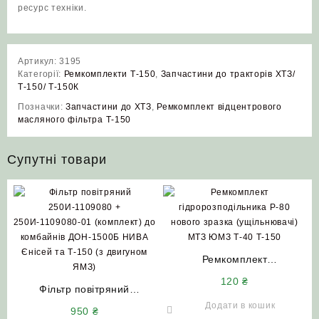
ресурс техніки.
Артикул:
3195
Категорії:
Ремкомплекти Т-150
,
Запчастини до тракторів ХТЗ/
Т-150/ Т-150К
Позначки:
Запчастини до ХТЗ
,
Ремкомплект відцентрового
масляного фільтра Т‑150
Супутні товари
Ремкомплект
гідророзподільника Р-80
120
₴
Фільтр повітряний
нового зразка (ущільнювачі)
250И-1109080 +
МТЗ ЮМЗ Т-40 Т-150
Додати в кошик
950
₴