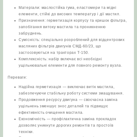
Матеріали: маслостійка гума, еластомери та мідні
елементи, стійкі до високих температур і дії мастил.
Призначення: герметизація корпусу та кришок фільтра,
запобігання витоку мастила та проникненню
забруднень.
Сумісність: спеціально розроблений для відцентрових
масляних фільтрів двигунів СМД‑60/23, що
застосовуються на тракторах Т‑150.
Комплексність: набір включає всі необхідні
ущільнювальні елементи для повного ремонту вузла.
Переваги:
Надійна герметизація — виключає витік мастила,
забезпечуючи стабільну роботу системи змащування.
Продовження ресурсу двигуна — своєчасна заміна
ущільнень зменшує знос деталей та підвищує
ефективність очищення мастила.
Економічність — профілактична заміна прокладок
дозволяє уникнути дорогих ремонтів та простоїв
техніки.