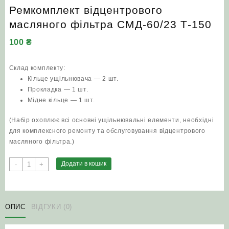
Ремкомплект відцентрового
масляного фільтра СМД-60/23 Т‑150
100
₴
Склад комплекту:
Кільце ущільнювача — 2 шт.
Прокладка — 1 шт.
Мідне кільце — 1 шт.
(Набір охоплює всі основні ущільнювальні елементи, необхідні
для комплексного ремонту та обслуговування відцентрового
масляного фільтра.)
Ремкомплект
Додати в кошик
-
+
відцентрового
масляного
фільтра
СМД-60/23
ОПИС
ВІДГУКИ (0)
Т‑150
кількість