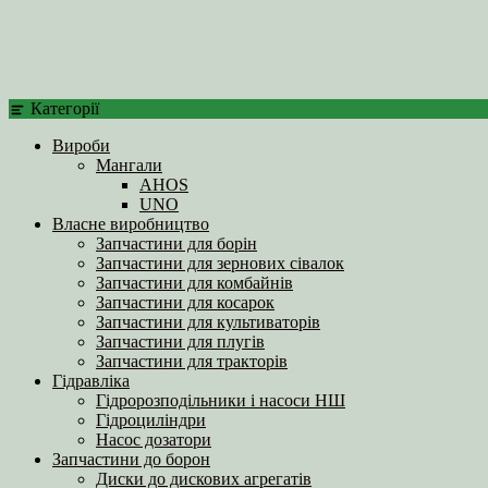
Категорії
Вироби
Мангали
AHOS
UNO
Власне виробництво
Запчастини для борін
Запчастини для зернових сівалок
Запчастини для комбайнів
Запчастини для косарок
Запчастини для культиваторів
Запчастини для плугів
Запчастини для тракторів
Гідравліка
Гідророзподільники і насоси НШ
Гідроциліндри
Насос дозатори
Запчастини до борон
Диски до дискових агрегатів