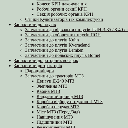
Колесо КРН накочування
Робочі органи секції КРН
Секція робочих органів КРН
Стійки Культиваторів і їх комплектуючі
Запчастини до плугів
Запчастини до відвальних плугів ПЛН-3-35 / 8-40 /
Запчастини до оборотних плугів ПОН
Запчастини до плугів Kuhn
Запчастини до плугів Kverneland
Запчастини до плугів Lemken
Запчастини до польских плугів Bomet
Запчастини до роторних косарок
Запчастини до тракторів
Гідроциліндри
Запчастини до тракторів МТЗ
Двигун Д-240 МТЗ
Зчеплення МТЗ
Кабіна МТЗ
Карданний привід МТЗ
Коробка відбору потужності МТЗ
Коробка передач МТЗ
Міст МТЗ (Перед/Зад)
Навішування МТЗ
Підшипники МТЗ
Ремкомплекти МТЗ