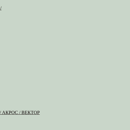
/
Б / АКРОС / ВЕКТОР