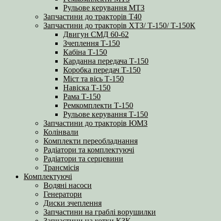
Рульове керування МТЗ
Запчастини до тракторів Т40
Запчастини до тракторів ХТЗ/ Т-150/ Т-150К
Двигун СМД 60-62
Зчеплення Т-150
Кабіна Т-150
Карданна передача Т-150
Коробка передач Т-150
Міст та вісь Т-150
Навіска Т-150
Рама Т-150
Ремкомплекти Т-150
Рульове керування Т-150
Запчастини до тракторів ЮМЗ
Колінвали
Комплекти переобладнання
Радіатори та комплектуючі
Радіатори та серцевини
Трансмісія
Комплектуючі
Водяні насоси
Генератори
Диски зчеплення
Запчастини на граблі ворушилки
Запчастини на котки КЗК