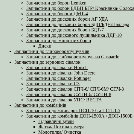
Запчастини до борон Lemken
Запчастини до борон БДВП БГР/ Краснянка/ Солоха
Запчастини до борони ДМТ-4
Запчастини до дискових борон АГ УДА
Запчастини до дискових борон БДП/БДН/Паллада
Запчастини до дискових борон БДТ-7
Запчастини до дискового лущильника ЛДГ-10
Запчастини до імпортних борін
Диски
Запчастини до глибокорозпушувачів
Запчастини до глибокорозпушувача Gaspardo
Запчастини до зернових сівалок
Запчастини до сівалки Horsch
Запчастини до сівалки John Deere
Запчастини до сівалки Pöttinger
Запчастини до сівалки СЗ
Запчастини до сівалок СПЧ-6/ СПЧ-6М/ СПЧ-8
Запчастини до сівалок СУПН-6/ СУПН-8
Запчастини до сівалок УПС/ ВЕСТА
Запчастини до комбайнів
Запчастини до жниварок ПСП-10 та ПСП-1.5
Запчастини до комбайнів ДОН-1500А / ДОН-1500
Гідравлічні вузли
Жатка/ Похила камера
Молотилка/ Очистка