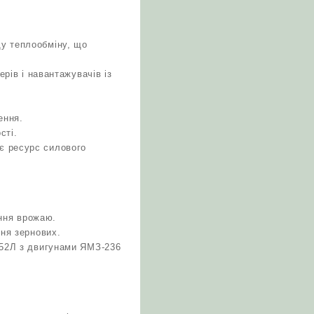
щу теплообміну, що
ерів і навантажувачів із
ення.
сті.
є ресурс силового
ання врожаю.
ння зернових.
352Л з двигунами ЯМЗ-236