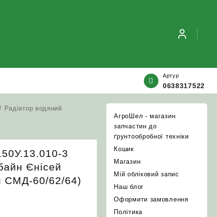
Артур
0638317522
/ Радіатор водяний
АгроШел - магазин
запчастин до
ґрунтообробної техніки
Кошик
150У.13.010-3
Магазин
мбайн Єнісей
Мій обліковий запис
и СМД-60/62/64)
Наш блог
Оформити замовлення
Політика