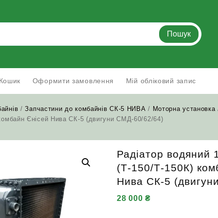
Пошук
Кошик
Оформити замовлення
Мій обліковий запис
байнів
/
Запчастини до комбайнів СК-5 НИВА
/
Моторна установка
 комбайн Єнісей Нива СК-5 (двигуни СМД-60/62/64)
Радіатор водяний 
(Т-150/Т-150К) ко
Нива СК-5 (двигун
28 000
₴