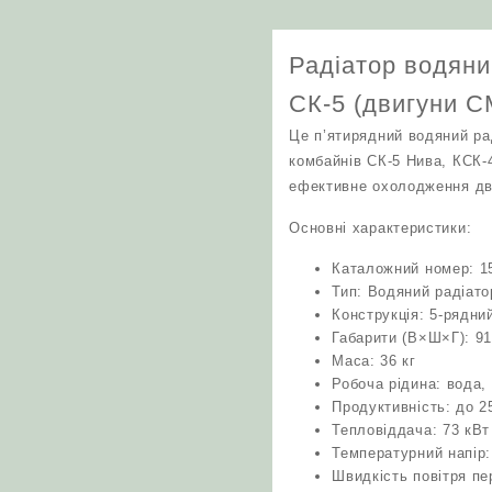
Радіатор водяни
СК-5 (двигуни С
Це п’ятирядний водяний ра
комбайнів СК-5 Нива, КСК-
ефективне охолодження дви
Основні характеристики:
Каталожний номер: 15
Тип: Водяний радіат
Конструкція: 5-рядни
Габарити (В×Ш×Г): 91
Маса: 36 кг
Робоча рідина: вода,
Продуктивність: до 2
Тепловіддача: 73 кВт
Температурний напір:
Швидкість повітря пе