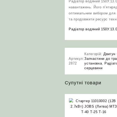
Радіатор водяний 150У.13.
навантажень. Його п’ятиряд
оптимальним вибором для а
та продовжити ресурс техн
Радіатор водяний 150У.13.0
Категорій:
Двигун
Артикул:
Запчастини до тра
2872
установка
,
Радіат
серцевини
Супутні товари