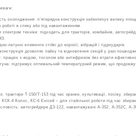
еваги:
сть охолодження: п’ятирядна конструкція забезпечує велику пло
 роботі в спеку або під навантаженням.
 спектром техніки: підходить для тракторів, комбайнів, автогрейд
МЗ.
дно-латунні елементи стійкі до корозії, вібрацій і гідроударів.
конструкція дозволяє пайку та відновлення секцій у разі пошкодж
н: працює з водою, тосолом або антифризом без втрати ефективно
игуна: підтримує оптимальний температурний режим, що продовжу
о: трактори Т-150/Т-153 під час оранки, культивації, посіву, збир
 КСК-4 Колос, КС-6 Єнісей – для стабільної роботи під час збира
словість: автогрейдери ДЗ-122, навантажувачі А-352, А-352С, А-