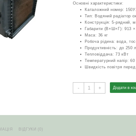
Основні характеристики:
Каталожний номер: 150У.
Тип: Водяний радіатор 
Конструкція: 5-рядний, 
Габарити (В×Ш×Г): 913 ×
Маса: 36 кг
Робоча рідина: вода, то
Продуктивність: до 250 
Тепловіддача: 73 кВт
Температурний напір: 60
Швидкість повітря перед
Радіатор
-
+
Додати в ко
водяний
150У.13.010-
3
(Т-150/
Т-150К)
комбайн
МАЦІЯ
ВІДГУКИ (0)
Єнісей