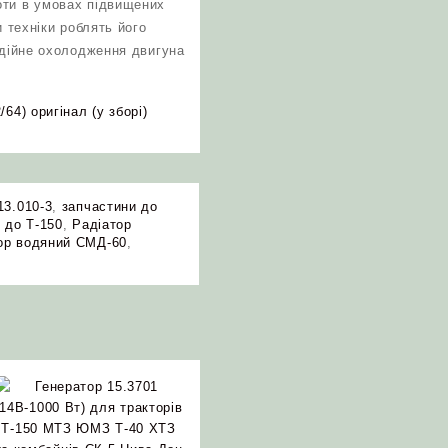
оти в умовах підвищених
и техніки роблять його
адійне охолодження двигуна
64) оригінал (у зборі)
13.010-3
,
запчастини до
 до Т-150
,
Радіатор
ор водяний СМД-60
,