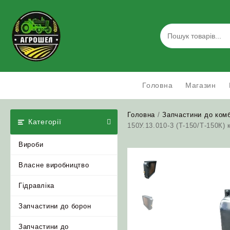
Skip
to
content
Головна
Магазин
Головна
/
Запчастини до ком
Категорії
150У.13.010-3 (Т-150/Т-150К)
Вироби
Власне виробництво
Гідравліка
Запчастини до борон
Запчастини до