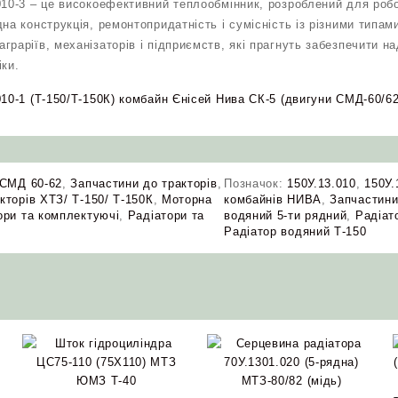
010-3 – це високоефективний теплообмінник, розроблений для роб
на конструкція, ремонтопридатність і сумісність із різними типам
граріїв, механізаторів і підприємств, які прагнуть забезпечити н
іки.
10-1 (Т-150/Т-150К) комбайн Єнісей Нива СК-5 (двигуни СМД-60/62/
 СМД 60-62
,
Запчастини до тракторів
,
Позначок:
150У.13.010
,
150У.
кторів ХТЗ/ Т-150/ Т-150К
,
Моторна
комбайнів НИВА
,
Запчастини
ори та комплектуючі
,
Радіатори та
водяний 5-ти рядний
,
Радіат
Радіатор водяний Т-150