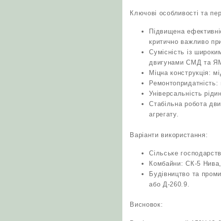
Ключові особливості та пер
Підвищена ефективні
критично важливо при
Сумісність із широким
двигунами СМД та Я
Міцна конструкція: мі
Ремонтопридатність: 
Універсальність ріди
Стабільна робота дв
агрегату.
Варіанти використання:
Сільське господарств
Комбайни: СК-5 Нива,
Будівництво та проми
або Д-260.9.
Висновок: