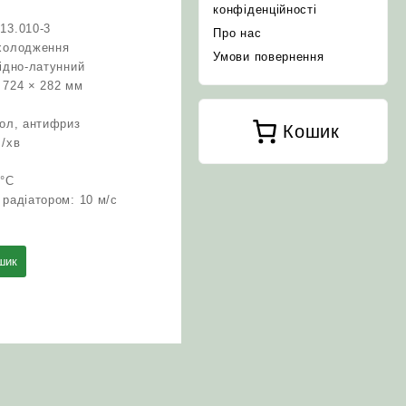
конфіденційності
13.010-3
Про нас
охолодження
Умови повернення
мідно-латунний
 724 × 282 мм
сол, антифриз
Кошик
л/хв
 °C
 радіатором: 10 м/с
шик