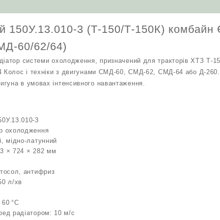
Нива
СК-5
(двигуни
й 150У.13.010-3 (Т-150/Т-150К) комбайн
СМД-60/62/64)
кількість
МД-60/62/64)
діатор системи охолодження, призначений для тракторів ХТЗ Т-150
4 Колос і техніки з двигунами СМД-60, СМД-62, СМД-64 або Д-260.
гуна в умовах інтенсивного навантаження.
0У.13.010-3
ор охолодження
й, мідно-латунний
3 × 724 × 282 мм
 тосол, антифриз
50 л/хв
 60 °C
ред радіатором: 10 м/с