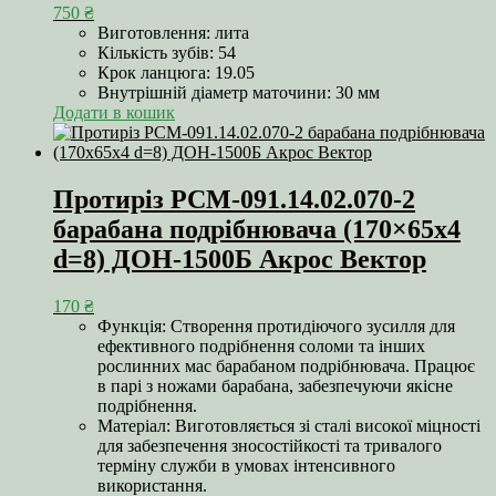
750
₴
Виготовлення: лита
Кількість зубів: 54
Крок ланцюга: 19.05
Внутрішній діаметр маточини: 30 мм
Додати в кошик
Протиріз РСМ-091.14.02.070-2
барабана подрібнювача (170×65х4
d=8) ДОН-1500Б Акрос Вектор
170
₴
Функція: Створення протидіючого зусилля для
ефективного подрібнення соломи та інших
рослинних мас барабаном подрібнювача. Працює
в парі з ножами барабана, забезпечуючи якісне
подрібнення.
Матеріал: Виготовляється зі сталі високої міцності
для забезпечення зносостійкості та тривалого
терміну служби в умовах інтенсивного
використання.