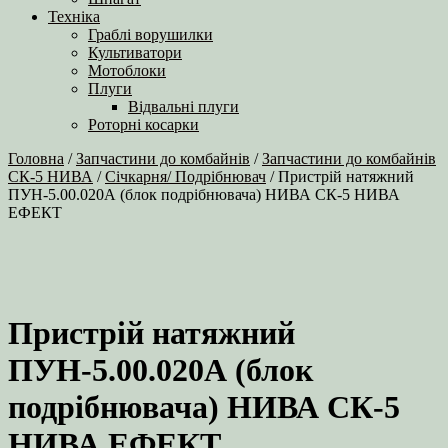
Техніка
Граблі ворушилки
Культиватори
Мотоблоки
Плуги
Відвальні плуги
Роторні косарки
Головна
/
Запчастини до комбайнів
/
Запчастини до комбайнів
СК-5 НИВА
/
Січкарня/ Подрібнювач
/ Пристрій натяжний
ПУН-5.00.020А (блок подрібнювача) НИВА СК-5 НИВА
ЕФЕКТ
Пристрій натяжний
ПУН-5.00.020А (блок
подрібнювача) НИВА СК-5
НИВА ЕФЕКТ