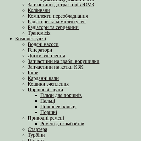
Запчастини до тракторів ЮМЗ
Колінвали
Комплекти переобладнання
Радіатори та комплектуючі
Радіатори та серцевини
Трансмісія
Комплектуючі
Водяні насоси
Генератори
Диски зчеплення
Запчастини на граблі ворушилки
Запчастини на котки КЗК
Інше
Карданні вали
Кошики зчеплення
Поршневі групи
Гільзи для поршнів
Пальці
Поршневі кільця
Поршні
Приводні ремені
Ремені до комбайнів
Стартера
Турбіни
Шпагат