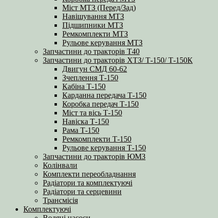
Міст МТЗ (Перед/Зад)
Навішування МТЗ
Підшипники МТЗ
Ремкомплекти МТЗ
Рульове керування МТЗ
Запчастини до тракторів Т40
Запчастини до тракторів ХТЗ/ Т-150/ Т-150К
Двигун СМД 60-62
Зчеплення Т-150
Кабіна Т-150
Карданна передача Т-150
Коробка передач Т-150
Міст та вісь Т-150
Навіска Т-150
Рама Т-150
Ремкомплекти Т-150
Рульове керування Т-150
Запчастини до тракторів ЮМЗ
Колінвали
Комплекти переобладнання
Радіатори та комплектуючі
Радіатори та серцевини
Трансмісія
Комплектуючі
Водяні насоси