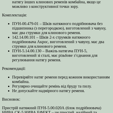
натягу інших клинових ременів комбайна, якщо це
можливо з конструктивної точки зору.
Комплектація:
ПУН-00.479-01 – Шків натяжного подрібнювача без
підшипника (з перегородкою), виготовлений з чавуну,
має два струмки для клинового ременя.
142.14.00.101 – Шків 2-х струмків натяжного
подрібнювача Акрос, виготовлений з чавуну, має два
струмки для клинового ременя.
ПУН-5.14.00.130 – Важіль натягача ПУН-5,
виготовлений зі сталі, має різьбове з’єднання для
регулювання натягу ременя.
Рекомендації:
Перевіряйте натяг ременя перед кожним використанням
комбайна.
Регулярно очищайте ремінь від бруду та пилу.
Не допускайте надмірного натягу ременя.
Висновок:
Пристрій натяжний ПУН-5.00.020А (блок подрібнювача)
НИВА СК-5 НИВА ЕФЕКТ – це простий, надійний та