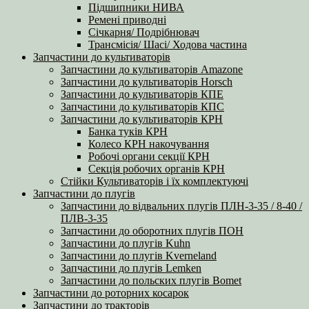
Підшипники НИВА
Ремені приводні
Січкарня/ Подрібнювач
Трансмісія/ Шасі/ Ходова частина
Запчастини до культиваторів
Запчастини до культиваторів Amazone
Запчастини до культиваторів Horsch
Запчастини до культиваторів КПЕ
Запчастини до культиваторів КПС
Запчастини до культиваторів КРН
Банка туків КРН
Колесо КРН накочування
Робочі органи секції КРН
Секція робочих органів КРН
Стійки Культиваторів і їх комплектуючі
Запчастини до плугів
Запчастини до відвальних плугів ПЛН-3-35 / 8-40 /
ПЛВ-3-35
Запчастини до оборотних плугів ПОН
Запчастини до плугів Kuhn
Запчастини до плугів Kverneland
Запчастини до плугів Lemken
Запчастини до польских плугів Bomet
Запчастини до роторних косарок
Запчастини до тракторів