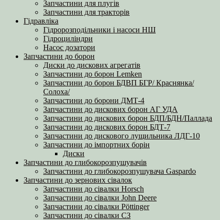
Запчастини для плугів
Запчастини для тракторів
Гідравліка
Гідророзподільники і насоси НШ
Гідроциліндри
Насос дозатори
Запчастини до борон
Диски до дискових агрегатів
Запчастини до борон Lemken
Запчастини до борон БДВП БГР/ Краснянка/
Солоха/
Запчастини до борони ДМТ-4
Запчастини до дискових борон АГ УДА
Запчастини до дискових борон БДП/БДН/Паллада
Запчастини до дискових борон БДТ-7
Запчастини до дискового лущильника ЛДГ-10
Запчастини до імпортних борін
Диски
Запчастини до глибокорозпушувачів
Запчастини до глибокорозпушувача Gaspardo
Запчастини до зернових сівалок
Запчастини до сівалки Horsch
Запчастини до сівалки John Deere
Запчастини до сівалки Pöttinger
Запчастини до сівалки СЗ