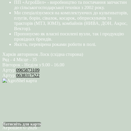
ПП «АгроШел» - виробництво та постачання запчастин
до сільськогосподарської техніки з 2002 року.
Ми спеціалізуємося на комплектуючих до культиваторів,
плугів, борін, сівалок, косарок, обприскувачів та
тракторів (МТЗ, ЮМЗ), комбайнів (НИВА, ДОН, Акрос,
Вектор).
Пропонуємо як власні посилені вузли, так і продукцію
провідних брендів.
Якість, перевірена роками роботи в полі.
Харків авторинок Лоск (східна сторона)
Ряд - 4 Місце - 35
Вівторок - Неділя з 9.00 - 16.00
Артур
0965873109
Артур
0638317522
Натисніть для карти
АгроШел © 2026