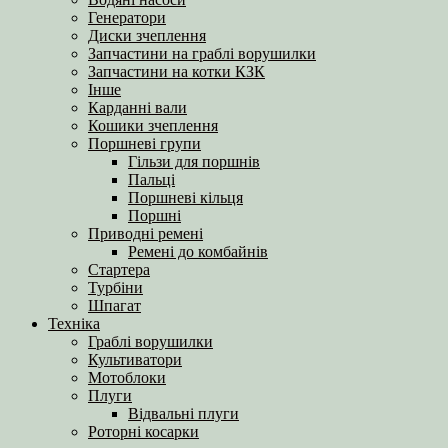
Генератори
Диски зчеплення
Запчастини на граблі ворушилки
Запчастини на котки КЗК
Інше
Карданні вали
Кошики зчеплення
Поршневі групи
Гільзи для поршнів
Пальці
Поршневі кільця
Поршні
Приводні ремені
Ремені до комбайнів
Стартера
Турбіни
Шпагат
Техніка
Граблі ворушилки
Культиватори
Мотоблоки
Плуги
Відвальні плуги
Роторні косарки