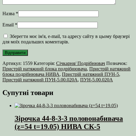
Назва
*
Email
*
Зберегти моє ім'я, e-mail, та адресу сайту в цьому браузері
для моїх подальших коментарів.
Артикул:
1559
Категорія:
Січкарня/ Подрібнювач
Позначок:
Пристрій натяжний блока подрібнювача
,
Пристрій натяжний
блока подрібнювача НИВА
,
Пристрій натяжний ПУН-5
,
Пристрій натяжний ПУН-5.00.020А
,
ПУН-5.00.020А
Супутні товари
Зірочка 44-8-3-3 половонабивача
(z=54 t=19.05) НИВА СК-5