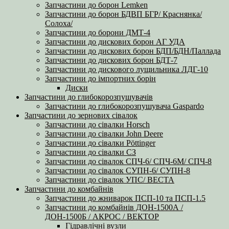
Запчастини до борон Lemken
Запчастини до борон БДВП БГР/ Краснянка/
Солоха/
Запчастини до борони ДМТ-4
Запчастини до дискових борон АГ УДА
Запчастини до дискових борон БДП/БДН/Паллада
Запчастини до дискових борон БДТ-7
Запчастини до дискового лущильника ЛДГ-10
Запчастини до імпортних борін
Диски
Запчастини до глибокорозпушувачів
Запчастини до глибокорозпушувача Gaspardo
Запчастини до зернових сівалок
Запчастини до сівалки Horsch
Запчастини до сівалки John Deere
Запчастини до сівалки Pöttinger
Запчастини до сівалки СЗ
Запчастини до сівалок СПЧ-6/ СПЧ-6М/ СПЧ-8
Запчастини до сівалок СУПН-6/ СУПН-8
Запчастини до сівалок УПС/ ВЕСТА
Запчастини до комбайнів
Запчастини до жниварок ПСП-10 та ПСП-1.5
Запчастини до комбайнів ДОН-1500А /
ДОН-1500Б / АКРОС / ВЕКТОР
Гідравлічні вузли