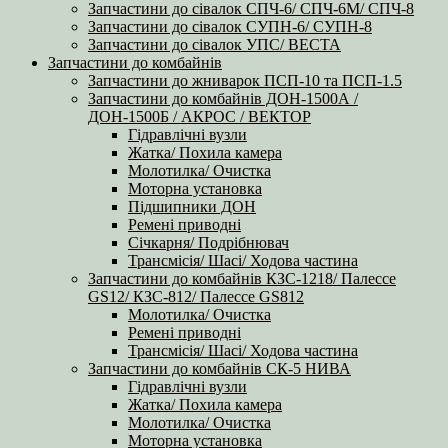
Запчастини до сівалок СПЧ-6/ СПЧ-6М/ СПЧ-8
Запчастини до сівалок СУПН-6/ СУПН-8
Запчастини до сівалок УПС/ ВЕСТА
Запчастини до комбайнів
Запчастини до жниварок ПСП-10 та ПСП-1.5
Запчастини до комбайнів ДОН-1500А /
ДОН-1500Б / АКРОС / ВЕКТОР
Гідравлічні вузли
Жатка/ Похила камера
Молотилка/ Очистка
Моторна установка
Підшипники ДОН
Ремені приводні
Січкарня/ Подрібнювач
Трансмісія/ Шасі/ Ходова частина
Запчастини до комбайнів КЗС-1218/ Палессе
GS12/ КЗС-812/ Палессе GS812
Молотилка/ Очистка
Ремені приводні
Трансмісія/ Шасі/ Ходова частина
Запчастини до комбайнів СК-5 НИВА
Гідравлічні вузли
Жатка/ Похила камера
Молотилка/ Очистка
Моторна установка