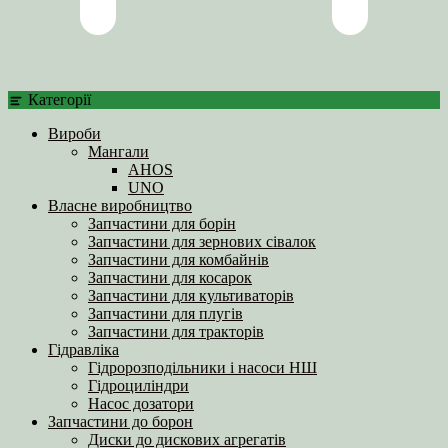
Категорії
Вироби
Мангали
AHOS
UNO
Власне виробництво
Запчастини для борін
Запчастини для зернових сівалок
Запчастини для комбайнів
Запчастини для косарок
Запчастини для культиваторів
Запчастини для плугів
Запчастини для тракторів
Гідравліка
Гідророзподільники і насоси НШ
Гідроциліндри
Насос дозатори
Запчастини до борон
Диски до дискових агрегатів