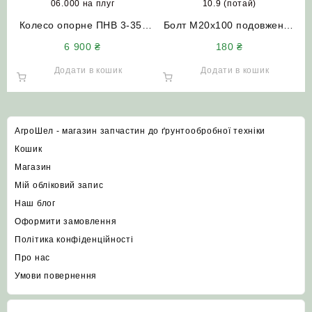
Колесо опорне ПНВ 3-35-
Болт М20х100 подовжений
06.000 на плуг ПЛH 3-35 (в
10.9 (потай)
6 900
₴
180
₴
зборі)
Додати в кошик
Додати в кошик
АгроШел - магазин запчастин до ґрунтообробної техніки
Кошик
Магазин
Мій обліковий запис
Наш блог
Оформити замовлення
Політика конфіденційності
Про нас
Умови повернення