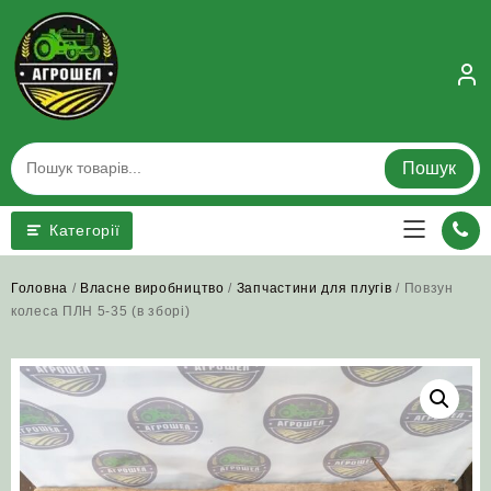
Skip
to
content
Пошук
Категорії
Головна
/
Власне виробництво
/
Запчастини для плугів
/ Повзун
колеса ПЛН 5-35 (в зборі)