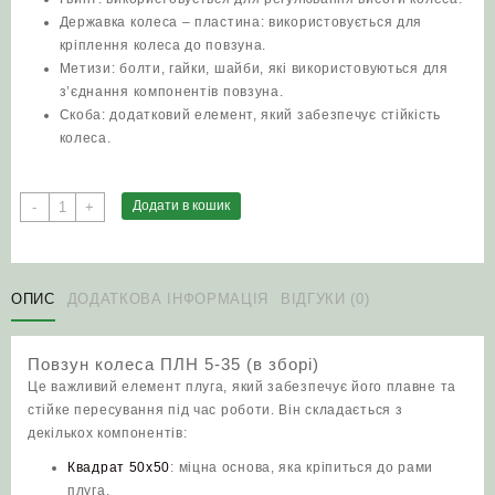
Державка колеса – пластина: використовується для
кріплення колеса до повзуна.
Метизи: болти, гайки, шайби, які використовуються для
з’єднання компонентів повзуна.
Скоба: додатковий елемент, який забезпечує стійкість
колеса.
Повзун
Додати в кошик
-
+
колеса
ПЛН
5-
35
ОПИС
ДОДАТКОВА ІНФОРМАЦІЯ
ВІДГУКИ (0)
(в
зборі)
Повзун колеса ПЛН 5-35 (в зборі)
кількість
Це важливий елемент плуга, який забезпечує його плавне та
стійке пересування під час роботи. Він складається з
декількох компонентів:
Квадрат 50х50
: міцна основа, яка кріпиться до рами
плуга.