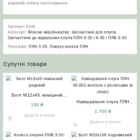
широкий спектр застосування.
Артикул:
0246
Категорії:
Власне виробництво
,
Запчастини для плугів
,
Запчастини до відвальних плугів ПЛН-3-35 / 8-40 / ПЛВ-3-35
Позначки:
ПЛН 5-35
,
Повзун колеса ПЛН
Супутні товари
Болт М12х45 лемішний
рядовий (з квадратним
Навішування плуга ПЛН
150
₴
підголовником)
00.002 консоль з розкосами
1 700
₴
(в зборі) АгроШел
Додати в кошик
Додати в кошик