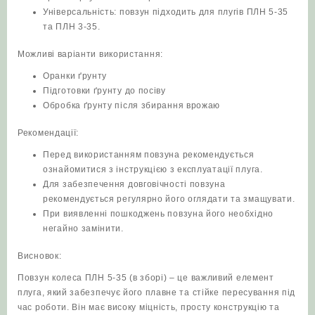
Універсальність: повзун підходить для плугів ПЛН 5-35
та ПЛН 3-35.
Можливі варіанти використання:
Оранки ґрунту
Підготовки ґрунту до посіву
Обробка ґрунту після збирання врожаю
Рекомендації:
Перед використанням повзуна рекомендується
ознайомитися з інструкцією з експлуатації плуга.
Для забезпечення довговічності повзуна
рекомендується регулярно його оглядати та змащувати.
При виявленні пошкоджень повзуна його необхідно
негайно замінити.
Висновок:
Повзун колеса ПЛН 5-35 (в зборі) – це важливий елемент
плуга, який забезпечує його плавне та стійке пересування під
час роботи. Він має високу міцність, просту конструкцію та