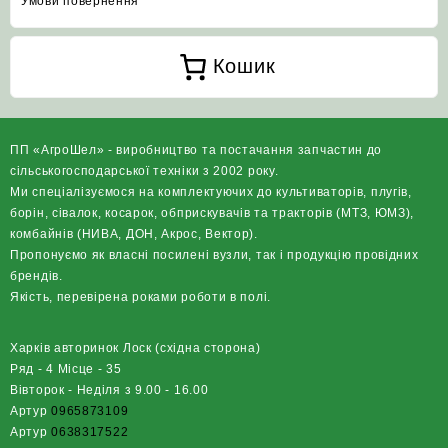
Умови повернення
Кошик
ПП «АгроШел» - виробництво та постачання запчастин до
сільськогосподарської техніки з 2002 року.
Ми спеціалізуємося на комплектуючих до культиваторів, плугів,
борін, сівалок, косарок, обприскувачів та тракторів (МТЗ, ЮМЗ),
комбайнів (НИВА, ДОН, Акрос, Вектор).
Пропонуємо як власні посилені вузли, так і продукцію провідних
брендів.
Якість, перевірена роками роботи в полі.
Харків авторинок Лоск (східна сторона)
Ряд - 4 Місце - 35
Вівторок - Неділя з 9.00 - 16.00
Артур
0965873109
Артур
0638317522