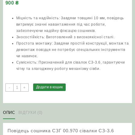
900
₴
Міцність та надійність: Завдяки товщині 10 мм, повідець
витримує значні навантаження під час роботи,
забезпечуючи надійну фіксацію сошників.
Зносостійкість: Виготовлений з високоякісної сталі.
Простота монтажу: Завдяки простій конструкції, монтаж та
демонтаж повідця не потребує спеціальних інструментів
чи навичок.
Сумісність: Призначений для сівалок СЗ-3.6, гарантуючи
чітку та злагоджену роботу механізму сівби.
Повідець
Додати в кошик
-
+
сошника
СЗГ
00.970
сівалки
ОПИС
ВІДГУКИ (0)
СЗ-3.6
комплект
Повідець сошника СЗГ 00.970 сівалки СЗ-3.6
(10мм)