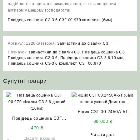
надійності та простоті використання, він стане цінним
активом у Вашому господарстві.
Повідець сошника СЗ-3.6 СЗГ 00.970 комплект (6мм)
Артикул:
1226
Категорія:
Запчастини до сівалки СЗ
Позначок:
запчастини до сівалки СЗ
,
Повідець сошника СЗ
,
Повідець сошника СЗ-3.6
,
Повідець сошника СЗ-3.6 10 мм
,
Повідець сошника СЗ-3.6 комплект
,
СЗГ 00.970
Супутні товари
Ящик СЗГ 00.2450А-5Т
Повідець сошника СЗГ
(бак) зернотуковий Деметра
38 000
₴
00.970 сівалки СЗ-3.6
470
₴
довгий (10мм)
Читати далі
Додати в кошик