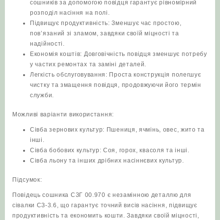
сошників за допомогою повідця гарантує рівномірний
розподіл насіння на полі.
Підвищує продуктивність: Зменшує час простою,
пов’язаний зі зламом, завдяки своїй міцності та
надійності.
Економія коштів: Довговічність повідця зменшує потребу
у частих ремонтах та заміні деталей.
Легкість обслуговування: Проста конструкція полегшує
чистку та змащення повідця, продовжуючи його термін
служби.
Можливі варіанти використання:
Сівба зернових культур: Пшениця, ячмінь, овес, жито та
інші.
Сівба бобових культур: Соя, горох, квасоля та інші.
Сівба льону та інших дрібних насіннєвих культур.
Підсумок:
Повідець сошника СЗГ 00.970 є незамінною деталлю для
сівалки СЗ-3.6, що гарантує точний висів насіння, підвищує
продуктивність та економить кошти. Завдяки своїй міцності,