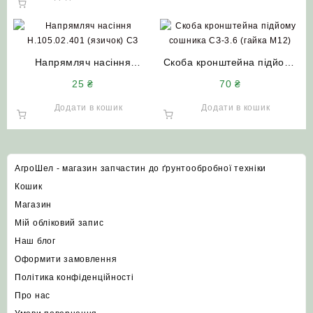
Напрямляч насіння
Скоба кронштейна підйому
Н.105.02.401 (язичок) СЗ
сошника СЗ-3.6 (гайка М12)
25
₴
70
₴
Додати в кошик
Додати в кошик
АгроШел - магазин запчастин до ґрунтообробної техніки
Кошик
Магазин
Мій обліковий запис
Наш блог
Оформити замовлення
Політика конфіденційності
Про нас