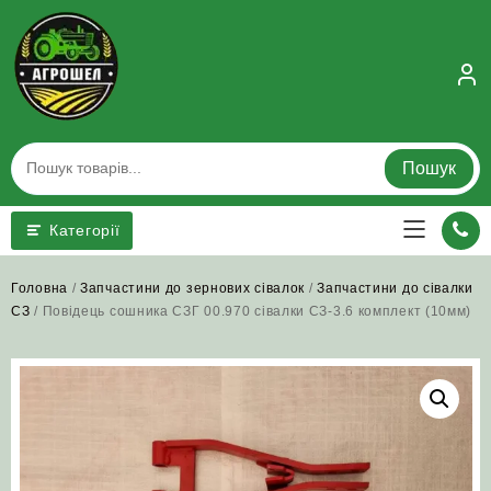
Skip
to
content
Пошук
Категорії
Головна
/
Запчастини до зернових сівалок
/
Запчастини до сівалки
СЗ
/ Повідець сошника СЗГ 00.970 сівалки СЗ-3.6 комплект (10мм)