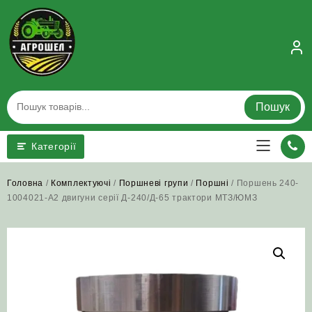
Skip
to
content
Пошук
Категорії
Головна
/
Комплектуючі
/
Поршневі групи
/
Поршні
/ Поршень 240-
1004021-А2 двигуни серії Д‑240/Д-65 трактори МТЗ/ЮМЗ