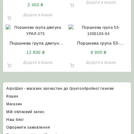
СМД-18/22 (22‑01С15)
Додати в кошик
2 450
₴
трактор ДТ-75 комбайн
НИВА СК-5 (Мотордеталь –
Додати в кошик
Конотоп)
Поршнева група двигуна
Поршнева група 53-
УРАЛ-375 УРАЛ-4320
1000105-04 ГАЗ-53
12 800
₴
8 900
₴
Кострома (8 циліндрів)
Мотордеталь
Додати в кошик
Додати в кошик
АгроШел - магазин запчастин до ґрунтообробної техніки
Кошик
Магазин
Мій обліковий запис
Наш блог
Оформити замовлення