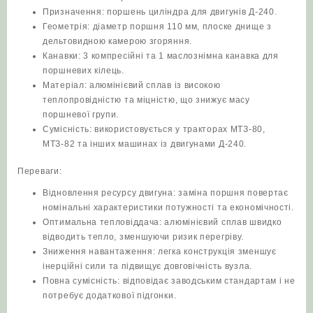
Призначення: поршень циліндра для двигунів Д‑240.
Геометрія: діаметр поршня 110 мм, плоске днище з
дельтовидною камерою згоряння.
Канавки: 3 компресійні та 1 маслознімна канавка для
поршневих кілець.
Матеріал: алюмінієвий сплав із високою
теплопровідністю та міцністю, що знижує масу
поршневої групи.
Сумісність: використовується у тракторах МТЗ‑80,
МТЗ‑82 та інших машинах із двигунами Д‑240.
Переваги:
Відновлення ресурсу двигуна: заміна поршня повертає
номінальні характеристики потужності та економічності.
Оптимальна тепловіддача: алюмінієвий сплав швидко
відводить тепло, зменшуючи ризик перегріву.
Зниження навантаження: легка конструкція зменшує
інерційні сили та підвищує довговічність вузла.
Повна сумісність: відповідає заводським стандартам і не
потребує додаткової підгонки.