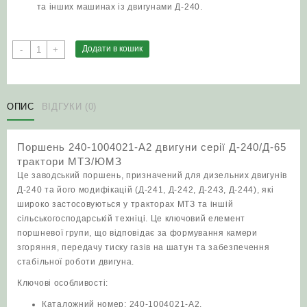
та інших машинах із двигунами Д‑240.
Поршень
Додати в кошик
-
+
240-
1004021-
А2
двигуни
ОПИС
ВІДГУКИ (0)
серії
Д‑240/
Поршень 240-1004021-А2 двигуни серії Д‑240/Д-65
Д-65
трактори МТЗ/ЮМЗ
трактори
Це заводський поршень, призначений для дизельних двигунів
МТЗ/
Д‑240 та його модифікацій (Д‑241, Д‑242, Д‑243, Д‑244), які
ЮМЗ
широко застосовуються у тракторах МТЗ та іншій
кількість
сільськогосподарській техніці. Це ключовий елемент
поршневої групи, що відповідає за формування камери
згоряння, передачу тиску газів на шатун та забезпечення
стабільної роботи двигуна.
Ключові особливості:
Каталожний номер: 240-1004021-А2.