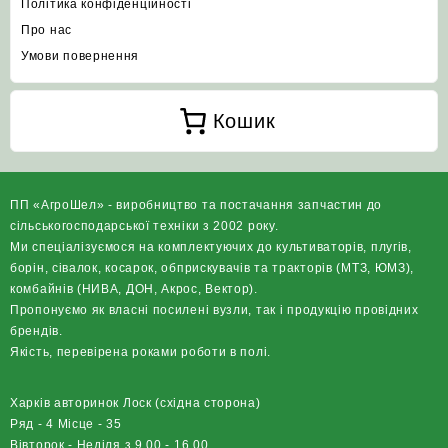
Політика конфіденційності
Про нас
Умови повернення
Кошик
ПП «АгроШел» - виробництво та постачання запчастин до
сільськогосподарської техніки з 2002 року.
Ми спеціалізуємося на комплектуючих до культиваторів, плугів,
борін, сівалок, косарок, обприскувачів та тракторів (МТЗ, ЮМЗ),
комбайнів (НИВА, ДОН, Акрос, Вектор).
Пропонуємо як власні посилені вузли, так і продукцію провідних
брендів.
Якість, перевірена роками роботи в полі.
Харків авторинок Лоск (східна сторона)
Ряд - 4 Місце - 35
Вівторок - Неділя з 9.00 - 16.00