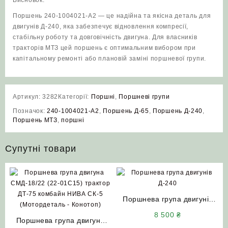
Висновок:
Поршень 240-1004021-А2 — це надійна та якісна деталь для
двигунів Д‑240, яка забезпечує відновлення компресії,
стабільну роботу та довговічність двигуна. Для власників
тракторів МТЗ цей поршень є оптимальним вибором при
капітальному ремонті або плановій заміні поршневої групи.
Артикул:
3282
Категорії:
Поршні
,
Поршневі групи
Позначок:
240‑1004021‑А2
,
Поршень Д-65
,
Поршень Д‑240
,
Поршень МТЗ
,
поршні
Супутні товари
Поршнева група двигунів
Д-240 Д-65 МТЗ ЮМЗ
8 500
₴
Поршнева група двигуна
(КОСТРОМА)