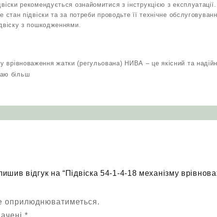
віски рекомендується ознайомитися з інструкцією з експлуатації.
е стан підвіски та за потреби проводьте її технічне обслуговуванн
двіску з пошкодженнями.
му врівноваження жатки (регульована) НИВА – це якісний та надій
жаю більш
лишив відгук на “Підвіска 54-1-4-18 механізму врівнов
не оприлюднюватиметься.
начені
*