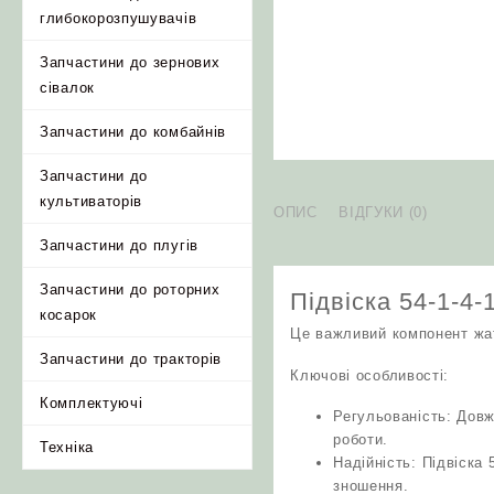
глибокорозпушувачів
Запчастини до зернових
сівалок
Запчастини до комбайнів
Запчастини до
культиваторів
ОПИС
ВІДГУКИ (0)
Запчастини до плугів
Запчастини до роторних
Підвіска 54-1-4
косарок
Це важливий компонент жатк
Запчастини до тракторів
Ключові особливості:
Комплектуючі
Регульованість: Довж
роботи.
Техніка
Надійність: Підвіска 
зношення.