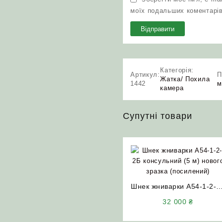
моїх подальших коментарів
Категорія:
Артикул:
П
Жатка/ Похила
1442
м
камера
Супутні товари
Шнек жниварки А54-1-2-2
консольний (5 м) нового
32 000
₴
зразка (посилений) НИВ
СК-5