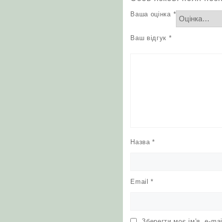
Ваша оцінка
*
Ваш відгук
*
Назва
*
Email
*
Зберегти моє ім'я, e-ma