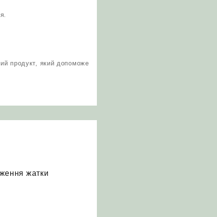
я.
ний продукт, який допоможе
аження жатки