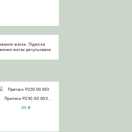
важення жатки
,
Підвіска
аження жатки регульована
Притиск Р230.00.003
ріжучого апарату коси
80
₴
СК-5 Нива