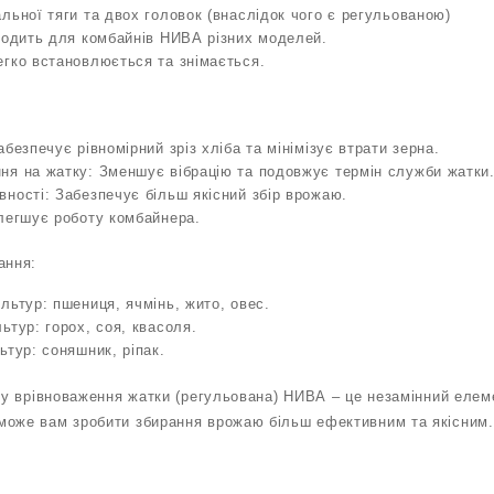
льної тяги та двох головок (внаслідок чого є регульованою)
ходить для комбайнів НИВА різних моделей.
гко встановлюється та знімається.
безпечує рівномірний зріз хліба та мінімізує втрати зерна.
ня на жатку: Зменшує вібрацію та подовжує термін служби жатки
ності: Забезпечує більш якісний збір врожаю.
легшує роботу комбайнера.
ання:
льтур: пшениця, ячмінь, жито, овес.
ьтур: горох, соя, квасоля.
ьтур: соняшник, ріпак.
зму врівноваження жатки (регульована) НИВА – це незамінний елем
може вам зробити збирання врожаю більш ефективним та якісним.