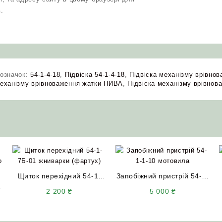
.
означок:
54-1-4-18
,
Підвіска 54-1-4-18
,
Підвіска механізму врівно
еханізму врівноваження жатки НИВА
,
Підвіска механізму врівнов
Щиток перехідний 54-1-
Запобіжний пристрій 54-1-
Б
7Б-01 жниварки (фартух)
1-10 мотовила (з зірочкою
2 200
₴
5 000
₴
НИВА СК-5
z=45 t=15.875) НИВА СК-5
А