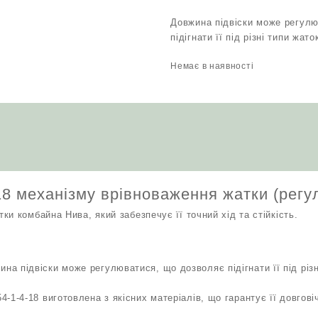
Довжина підвіски може регул
підігнати її під різні типи жат
Немає в наявності
-18 механізму врівноваження жатки (рег
и комбайна Нива, який забезпечує її точний хід та стійкість.
ина підвіски може регулюватися, що дозволяє підігнати її під різ
54-1-4-18 виготовлена з якісних матеріалів, що гарантує її довговіч