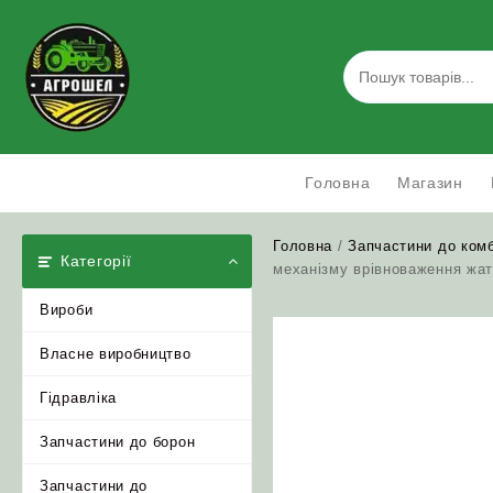
Skip
to
content
Головна
Магазин
Головна
/
Запчастини до ком
Категорії
механізму врівноваження жа
Вироби
Власне виробництво
Гідравліка
Запчастини до борон
Запчастини до