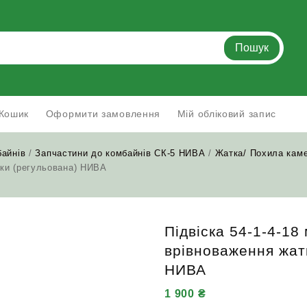
Пошук
Кошик
Оформити замовлення
Мій обліковий запис
байнів
/
Запчастини до комбайнів СК-5 НИВА
/
Жатка/ Похила кам
тки (регульована) НИВА
Підвіска 54-1-4-18
врівноваження жат
НИВА
1 900
₴