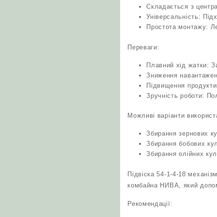
Складається з центра
Універсальність: Під
Простота монтажу: Ле
Переваги:
Плавний хід жатки: За
Зниження навантажен
Підвищення продуктив
Зручність роботи: По
Можливі варіанти використ
Збирання зернових ку
Збирання бобових кул
Збирання олійних кул
Підвіска 54-1-4-18 механі
комбайна НИВА, який допо
Рекомендації: