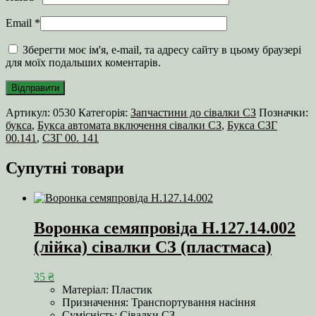
Email
*
Зберегти моє ім'я, e-mail, та адресу сайту в цьому браузері
для моїх подальших коментарів.
Артикул:
0530
Категорія:
Запчастини до сівалки СЗ
Позначки:
букса
,
Букса автомата включення сівалки СЗ
,
Букса СЗГ
00.141
,
СЗГ 00. 141
Супутні товари
Воронка семяпровіда Н.127.14.002
(лійка) сівалки СЗ (пластмаса)
35
₴
Матеріал: Пластик
Призначення: Транспортування насіння
Сумісність: Сівалки СЗ