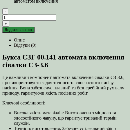
автоматом включення
-
Букса
СЗГ
+
00.141
Додати в кошик
автомата
включення
Опис
сівалки
Відгуки (0)
СЗ-3.6
кількість
Букса СЗГ 00.141 автомата включення
сівалки СЗ-3.6
Це важливий компонент автомата включення сівалки СЗ-3.6,
що використовується для точного та своєчасного висіву
насіння. Вона забезпечує плавний та безперебійний рух валу
приводу, гарантуючи якість посівних робіт.
Ключові особливості:
Висока якість матеріалів: Виготовлена з міцного та
зносостійкого чавуну, що гарантує тривалий термін
служби.
Точність виготовлення: Забезпечує ідеальний збіг з