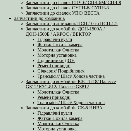
Запчастини до сівалок СПЧ-6/ СПЧ-6М/ СПЧ-8
Запчастини до сівалок СУПН-6/ СУПН-8
Запчастини до сівалок УПС/ ВЕСТА
Запчастини до комбайнів
Запчастини до жниварок ПСП-10 та ПСП-1.5
Запчастини до комбайнів ДОН-1500А /
ДОН-1500Б / АКРОС / ВЕКТОР
Гідравлічні вузли
Жатка/ Похила камера
Молотилка/ Очистка
Моторна установка
Підшипники ДОН
Ремені приводні
Січкарня/ Подрібнювач
Трансмісія/ Шасі/ Ходова частина
Запчастини до комбайнів КЗС-1218/ Палессе
GS12/ КЗС-812/ Палессе GS812
Молотилка/ Очистка
Ремені приводні
Трансмісія/ Шасі/ Ходова частина
Запчастини до комбайнів СК-5 НИВА
Гідравлічні вузли
Жатка/ Похила камера
Молотилка/ Очистка
Моторна установка