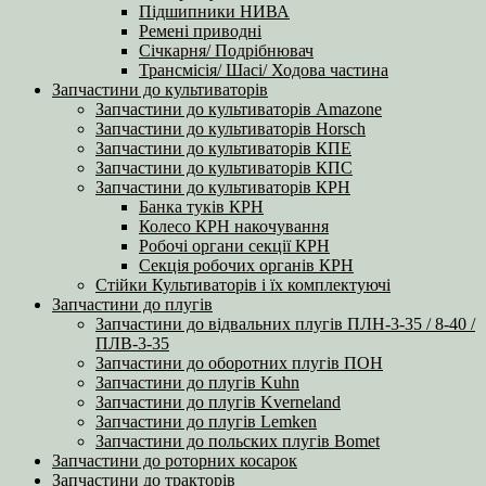
Підшипники НИВА
Ремені приводні
Січкарня/ Подрібнювач
Трансмісія/ Шасі/ Ходова частина
Запчастини до культиваторів
Запчастини до культиваторів Amazone
Запчастини до культиваторів Horsch
Запчастини до культиваторів КПЕ
Запчастини до культиваторів КПС
Запчастини до культиваторів КРН
Банка туків КРН
Колесо КРН накочування
Робочі органи секції КРН
Секція робочих органів КРН
Стійки Культиваторів і їх комплектуючі
Запчастини до плугів
Запчастини до відвальних плугів ПЛН-3-35 / 8-40 /
ПЛВ-3-35
Запчастини до оборотних плугів ПОН
Запчастини до плугів Kuhn
Запчастини до плугів Kverneland
Запчастини до плугів Lemken
Запчастини до польских плугів Bomet
Запчастини до роторних косарок
Запчастини до тракторів