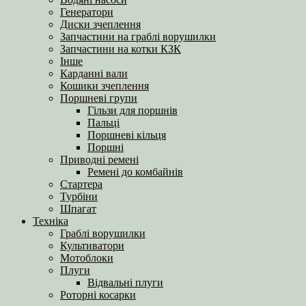
Генератори
Диски зчеплення
Запчастини на граблі ворушилки
Запчастини на котки КЗК
Інше
Карданні вали
Кошики зчеплення
Поршневі групи
Гільзи для поршнів
Пальці
Поршневі кільця
Поршні
Приводні ремені
Ремені до комбайнів
Стартера
Турбіни
Шпагат
Техніка
Граблі ворушилки
Культиватори
Мотоблоки
Плуги
Відвальні плуги
Роторні косарки