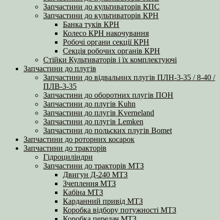
Запчастини до культиваторів КПС
Запчастини до культиваторів КРН
Банка туків КРН
Колесо КРН накочування
Робочі органи секції КРН
Секція робочих органів КРН
Стійки Культиваторів і їх комплектуючі
Запчастини до плугів
Запчастини до відвальних плугів ПЛН-3-35 / 8-40 /
ПЛВ-3-35
Запчастини до оборотних плугів ПОН
Запчастини до плугів Kuhn
Запчастини до плугів Kverneland
Запчастини до плугів Lemken
Запчастини до польских плугів Bomet
Запчастини до роторних косарок
Запчастини до тракторів
Гідроциліндри
Запчастини до тракторів МТЗ
Двигун Д-240 МТЗ
Зчеплення МТЗ
Кабіна МТЗ
Карданний привід МТЗ
Коробка відбору потужності МТЗ
Коробка передач МТЗ