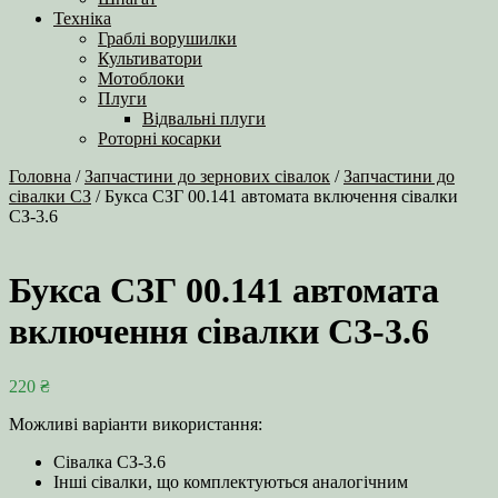
Техніка
Граблі ворушилки
Культиватори
Мотоблоки
Плуги
Відвальні плуги
Роторні косарки
Головна
/
Запчастини до зернових сівалок
/
Запчастини до
сівалки СЗ
/ Букса СЗГ 00.141 автомата включення сівалки
СЗ-3.6
Букса СЗГ 00.141 автомата
включення сівалки СЗ-3.6
220
₴
Можливі варіанти використання:
Сівалка СЗ-3.6
Інші сівалки, що комплектуються аналогічним