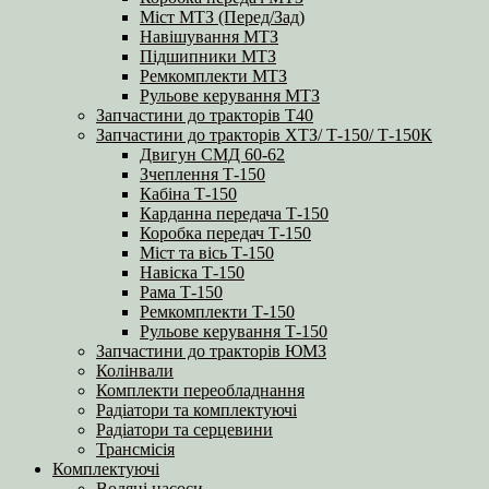
Міст МТЗ (Перед/Зад)
Навішування МТЗ
Підшипники МТЗ
Ремкомплекти МТЗ
Рульове керування МТЗ
Запчастини до тракторів Т40
Запчастини до тракторів ХТЗ/ Т-150/ Т-150К
Двигун СМД 60-62
Зчеплення Т-150
Кабіна Т-150
Карданна передача Т-150
Коробка передач Т-150
Міст та вісь Т-150
Навіска Т-150
Рама Т-150
Ремкомплекти Т-150
Рульове керування Т-150
Запчастини до тракторів ЮМЗ
Колінвали
Комплекти переобладнання
Радіатори та комплектуючі
Радіатори та серцевини
Трансмісія
Комплектуючі
Водяні насоси