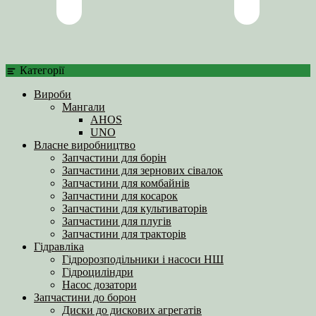
Категорії
Вироби
Мангали
AHOS
UNO
Власне виробництво
Запчастини для борін
Запчастини для зернових сівалок
Запчастини для комбайнів
Запчастини для косарок
Запчастини для культиваторів
Запчастини для плугів
Запчастини для тракторів
Гідравліка
Гідророзподільники і насоси НШ
Гідроциліндри
Насос дозатори
Запчастини до борон
Диски до дискових агрегатів