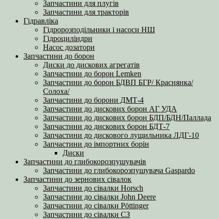
Запчастини для плугів
Запчастини для тракторів
Гідравліка
Гідророзподільники і насоси НШ
Гідроциліндри
Насос дозатори
Запчастини до борон
Диски до дискових агрегатів
Запчастини до борон Lemken
Запчастини до борон БДВП БГР/ Краснянка/
Солоха/
Запчастини до борони ДМТ-4
Запчастини до дискових борон АГ УДА
Запчастини до дискових борон БДП/БДН/Паллада
Запчастини до дискових борон БДТ-7
Запчастини до дискового лущильника ЛДГ-10
Запчастини до імпортних борін
Диски
Запчастини до глибокорозпушувачів
Запчастини до глибокорозпушувача Gaspardo
Запчастини до зернових сівалок
Запчастини до сівалки Horsch
Запчастини до сівалки John Deere
Запчастини до сівалки Pöttinger
Запчастини до сівалки СЗ