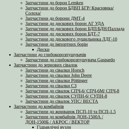
Запчастини до борон Lemken
Запчастини до борон БДВП БГР/ Краснянка/
Солоха/
Запчастини до борони ДМТ-4
Запчастини до дискових борон АГ УДА
Запчастини до дискових борон БДП/БДН/Паллада
Запчастини до дискових борон БДТ-7
Запчастини до дискового лущильника ЛДГ-10
Запчастини до імпортних борін
Диски
Запчастини до глибокорозпушувачів
Запчастини до глибокорозпушувача Gaspardo
Запчастини до зернових сівалок
Запчастини до сівалки Horsch
Запчастини до сівалки John Deere
Запчастини до сівалки Pöttinger
Запчастини до сівалки СЗ
Запчастини до сівалок СПЧ-6/ СПЧ-6М/ СПЧ-8
Запчастини до сівалок СУПН-6/ СУПН-8
Запчастини до сівалок УПС/ ВЕСТА
Запчастини до комбайнів
Запчастини до жниварок ПСП-10 та ПСП-1.5
Запчастини до комбайнів ДОН-1500А /
ДОН-1500Б / АКРОС / ВЕКТОР
Гідравлічні вузли