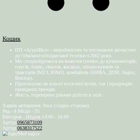
Кошик
ПП «АгроШел» - виробництво та постачання запчастин
до сільськогосподарської техніки з 2002 року.
Ми спеціалізуємося на комплектуючих до культиваторів,
плугів, борін, сівалок, косарок, обприскувачів та
тракторів (МТЗ, ЮМЗ), комбайнів (НИВА, ДОН, Акрос,
Вектор).
Пропонуємо як власні посилені вузли, так і продукцію
провідних брендів.
Якість, перевірена роками роботи в полі.
Харків авторинок Лоск (східна сторона)
Ряд - 4 Місце - 35
Вівторок - Неділя з 9.00 - 16.00
Артур
0965873109
Артур
0638317522