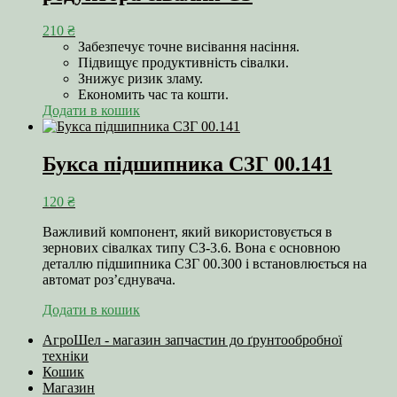
210
₴
Забезпечує точне висівання насіння.
Підвищує продуктивність сівалки.
Знижує ризик зламу.
Економить час та кошти.
Додати в кошик
Букса підшипника СЗГ 00.141
120
₴
Важливий компонент, який використовується в
зернових сівалках типу СЗ-3.6. Вона є основною
деталлю підшипника СЗГ 00.300 і встановлюється на
автомат роз’єднувача.
Додати в кошик
АгроШел - магазин запчастин до ґрунтообробної
техніки
Кошик
Магазин