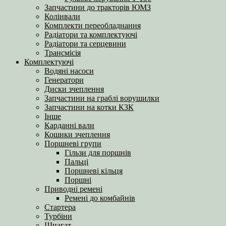
Запчастини до тракторів ЮМЗ
Колінвали
Комплекти переобладнання
Радіатори та комплектуючі
Радіатори та серцевини
Трансмісія
Комплектуючі
Водяні насоси
Генератори
Диски зчеплення
Запчастини на граблі ворушилки
Запчастини на котки КЗК
Інше
Карданні вали
Кошики зчеплення
Поршневі групи
Гільзи для поршнів
Пальці
Поршневі кільця
Поршні
Приводні ремені
Ремені до комбайнів
Стартера
Турбіни
Шпагат