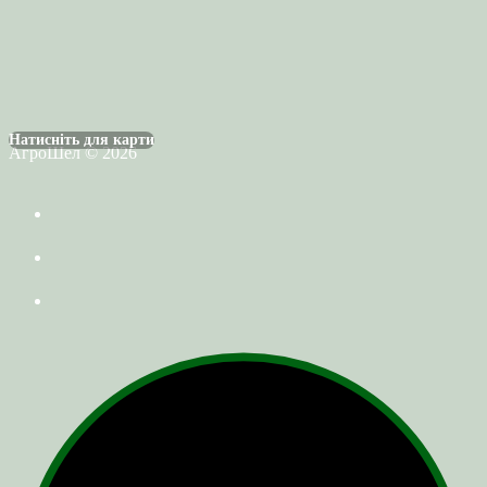
Натисніть для карти
АгроШел © 2026