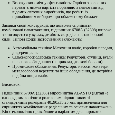
Високу економічну ефективність: Однією з головних
переваг є нижча вартість порівняно з аналогами від
відомих світових виробників, що робить їх
привабливим вибором при обмеженому бюджеті.
Завдяки своїй конструкції, що дозволяє сприймати
комбіновані навантаження, підшипник 6708А (32308) широко
застосовується у вузлах, де діють як радіальні, так і осьові
сили. Типові сфери застосування включають:
Автомобільна техніка: Маточини коліс, коробки передач,
диференціали.
Сільськогосподарська техніка: Редуктори, ступиці, вузли
навісного обладнання (наприклад, дискові борони).
Промислове обладнання: Редуктори, насоси, конвеєри,
металообробні верстати та інше обладнання, де потрібна
надійна опора валів.
Висновок:
Підшипник 6708А (32308) виробництва ABASTO (Китай) є
однорядним конічним роликовим підшипником зі
стандартними розмірами 40x90x35.25 мм, призначеним для
сприйняття комбінованих радіальних та осьових навантажень.
Він є економічно привабливим варіантом для широкого