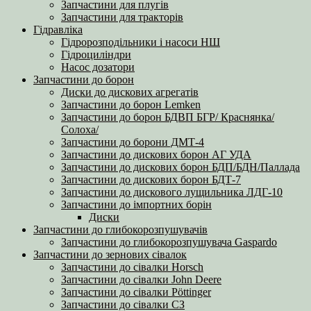
Запчастини для плугів
Запчастини для тракторів
Гідравліка
Гідророзподільники і насоси НШ
Гідроциліндри
Насос дозатори
Запчастини до борон
Диски до дискових агрегатів
Запчастини до борон Lemken
Запчастини до борон БДВП БГР/ Краснянка/
Солоха/
Запчастини до борони ДМТ-4
Запчастини до дискових борон АГ УДА
Запчастини до дискових борон БДП/БДН/Паллада
Запчастини до дискових борон БДТ-7
Запчастини до дискового лущильника ЛДГ-10
Запчастини до імпортних борін
Диски
Запчастини до глибокорозпушувачів
Запчастини до глибокорозпушувача Gaspardo
Запчастини до зернових сівалок
Запчастини до сівалки Horsch
Запчастини до сівалки John Deere
Запчастини до сівалки Pöttinger
Запчастини до сівалки СЗ