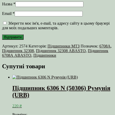
Назва
*
Email
*
Зберегти моє ім'я, e-mail, та адресу сайту в цьому браузері
для моїх подальших коментарів.
Артикул:
2574
Категорія:
Підшипники МТЗ
Позначок:
6708А
,
Підшипник 32308
,
Підшипник 32308 ABASTO
,
Підшипник
6708А ABASTO
,
Підшипники
Супутні товари
Підшипник 6306 N (50306) Румунія
(URB)
220
₴
Розміри: