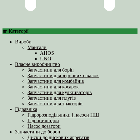
Категорії
Вироби
Мангали
AHOS
UNO
Власне виробництво
Запчастини для борін
Запчастини для зернових сівалок
Запчастини для комбайнів
Запчастини для косарок
Запчастини для культиваторів
Запчастини для плугів
Запчастини для тракторів
Гідравліка
Гідророзподільники і насоси НШ
Гідроциліндри
Насос дозатори
Запчастини до борон
Диски до дискових агрегатів