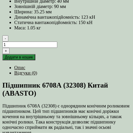
Внутрішній діаметр: 40 мм
Зовнішній діаметр: 90 мм
Ширина: 35.25 мм
Динамічна вантажопідйомність: 123 кН
Статична вантажопідйомність: 150 кН
Маса: 1.05 кг
-
Підшипник
6708А
+
(32308)
Додати в кошик
Китай
(ABASTO)
Опис
кількість
Відгуки (0)
Підшипник 6708А (32308) Китай
(ABASTO)
Підшипник 6708А (32308) є однорядним конічним роликовим
підшипником. Цей тип підшипників має конічні доріжки
кочення на внутрішньому та зовнішньому кільцях, а також
конічні ролики. Така конструкція дозволяє підшипнику
одночасно сприймати як радіальні, так і значні осьові
навантаження.