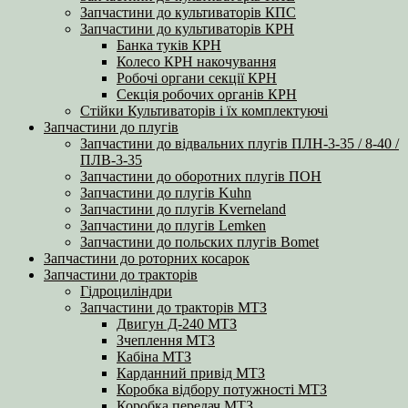
Запчастини до культиваторів КПС
Запчастини до культиваторів КРН
Банка туків КРН
Колесо КРН накочування
Робочі органи секції КРН
Секція робочих органів КРН
Стійки Культиваторів і їх комплектуючі
Запчастини до плугів
Запчастини до відвальних плугів ПЛН-3-35 / 8-40 /
ПЛВ-3-35
Запчастини до оборотних плугів ПОН
Запчастини до плугів Kuhn
Запчастини до плугів Kverneland
Запчастини до плугів Lemken
Запчастини до польских плугів Bomet
Запчастини до роторних косарок
Запчастини до тракторів
Гідроциліндри
Запчастини до тракторів МТЗ
Двигун Д-240 МТЗ
Зчеплення МТЗ
Кабіна МТЗ
Карданний привід МТЗ
Коробка відбору потужності МТЗ
Коробка передач МТЗ