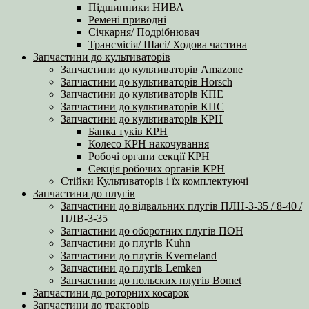
Підшипники НИВА
Ремені приводні
Січкарня/ Подрібнювач
Трансмісія/ Шасі/ Ходова частина
Запчастини до культиваторів
Запчастини до культиваторів Amazone
Запчастини до культиваторів Horsch
Запчастини до культиваторів КПЕ
Запчастини до культиваторів КПС
Запчастини до культиваторів КРН
Банка туків КРН
Колесо КРН накочування
Робочі органи секції КРН
Секція робочих органів КРН
Стійки Культиваторів і їх комплектуючі
Запчастини до плугів
Запчастини до відвальних плугів ПЛН-3-35 / 8-40 /
ПЛВ-3-35
Запчастини до оборотних плугів ПОН
Запчастини до плугів Kuhn
Запчастини до плугів Kverneland
Запчастини до плугів Lemken
Запчастини до польских плугів Bomet
Запчастини до роторних косарок
Запчастини до тракторів