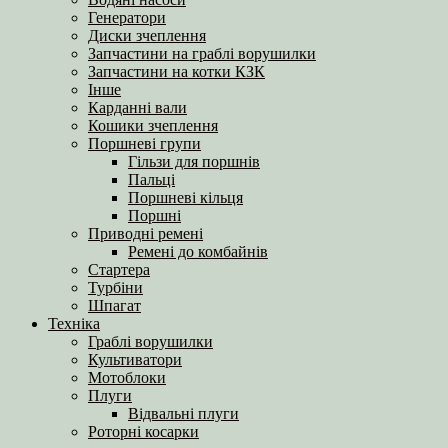
Генератори
Диски зчеплення
Запчастини на граблі ворушилки
Запчастини на котки КЗК
Інше
Карданні вали
Кошики зчеплення
Поршневі групи
Гільзи для поршнів
Пальці
Поршневі кільця
Поршні
Приводні ремені
Ремені до комбайнів
Стартера
Турбіни
Шпагат
Техніка
Граблі ворушилки
Культиватори
Мотоблоки
Плуги
Відвальні плуги
Роторні косарки