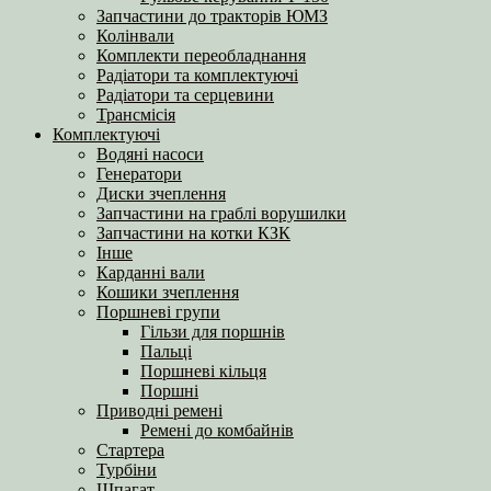
Запчастини до тракторів ЮМЗ
Колінвали
Комплекти переобладнання
Радіатори та комплектуючі
Радіатори та серцевини
Трансмісія
Комплектуючі
Водяні насоси
Генератори
Диски зчеплення
Запчастини на граблі ворушилки
Запчастини на котки КЗК
Інше
Карданні вали
Кошики зчеплення
Поршневі групи
Гільзи для поршнів
Пальці
Поршневі кільця
Поршні
Приводні ремені
Ремені до комбайнів
Стартера
Турбіни
Шпагат