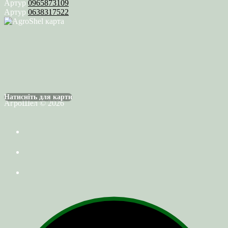
Артур
0965873109
Артур
0638317522
Натисніть для карти
АгроШел © 2026