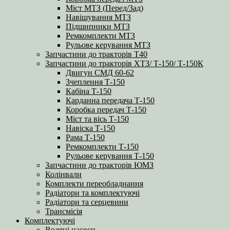
Міст МТЗ (Перед/Зад)
Навішування МТЗ
Підшипники МТЗ
Ремкомплекти МТЗ
Рульове керування МТЗ
Запчастини до тракторів Т40
Запчастини до тракторів ХТЗ/ Т-150/ Т-150К
Двигун СМД 60-62
Зчеплення Т-150
Кабіна Т-150
Карданна передача Т-150
Коробка передач Т-150
Міст та вісь Т-150
Навіска Т-150
Рама Т-150
Ремкомплекти Т-150
Рульове керування Т-150
Запчастини до тракторів ЮМЗ
Колінвали
Комплекти переобладнання
Радіатори та комплектуючі
Радіатори та серцевини
Трансмісія
Комплектуючі
Водяні насоси