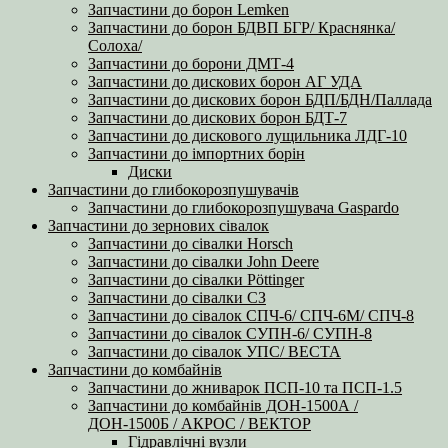
Запчастини до борон Lemken
Запчастини до борон БДВП БГР/ Краснянка/
Солоха/
Запчастини до борони ДМТ-4
Запчастини до дискових борон АГ УДА
Запчастини до дискових борон БДП/БДН/Паллада
Запчастини до дискових борон БДТ-7
Запчастини до дискового лущильника ЛДГ-10
Запчастини до імпортних борін
Диски
Запчастини до глибокорозпушувачів
Запчастини до глибокорозпушувача Gaspardo
Запчастини до зернових сівалок
Запчастини до сівалки Horsch
Запчастини до сівалки John Deere
Запчастини до сівалки Pöttinger
Запчастини до сівалки СЗ
Запчастини до сівалок СПЧ-6/ СПЧ-6М/ СПЧ-8
Запчастини до сівалок СУПН-6/ СУПН-8
Запчастини до сівалок УПС/ ВЕСТА
Запчастини до комбайнів
Запчастини до жниварок ПСП-10 та ПСП-1.5
Запчастини до комбайнів ДОН-1500А /
ДОН-1500Б / АКРОС / ВЕКТОР
Гідравлічні вузли