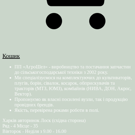
Кошик
ПП «АгроШел» - виробництво та постачання запчастин
до сільськогосподарської техніки з 2002 року.
Ми спеціалізуємося на комплектуючих до культиваторів,
плугів, борін, сівалок, косарок, обприскувачів та
тракторів (МТЗ, ЮМЗ), комбайнів (НИВА, ДОН, Акрос,
Вектор).
Пропонуємо як власні посилені вузли, так і продукцію
провідних брендів.
Якість, перевірена роками роботи в полі.
Харків авторинок Лоск (східна сторона)
Ряд - 4 Місце - 35
Вівторок - Неділя з 9.00 - 16.00