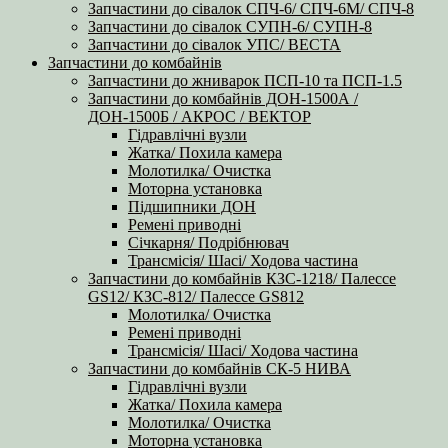
Запчастини до сівалок СПЧ-6/ СПЧ-6М/ СПЧ-8
Запчастини до сівалок СУПН-6/ СУПН-8
Запчастини до сівалок УПС/ ВЕСТА
Запчастини до комбайнів
Запчастини до жниварок ПСП-10 та ПСП-1.5
Запчастини до комбайнів ДОН-1500А /
ДОН-1500Б / АКРОС / ВЕКТОР
Гідравлічні вузли
Жатка/ Похила камера
Молотилка/ Очистка
Моторна установка
Підшипники ДОН
Ремені приводні
Січкарня/ Подрібнювач
Трансмісія/ Шасі/ Ходова частина
Запчастини до комбайнів КЗС-1218/ Палессе
GS12/ КЗС-812/ Палессе GS812
Молотилка/ Очистка
Ремені приводні
Трансмісія/ Шасі/ Ходова частина
Запчастини до комбайнів СК-5 НИВА
Гідравлічні вузли
Жатка/ Похила камера
Молотилка/ Очистка
Моторна установка