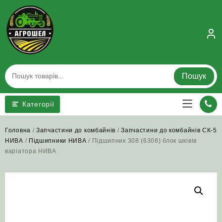
Skip
to
content
Пошук
Категорії
Головна
/
Запчастини до комбайнів
/
Запчастини до комбайнів СК-5
НИВА
/
Підшипники НИВА
/ Підшипник 308 (6308) блок шківів
варіатора НИВА