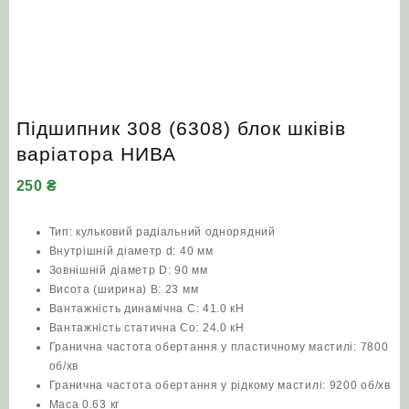
Підшипник 308 (6308) блок шківів
варіатора НИВА
250
₴
Тип: кульковий радіальний однорядний
Внутрішній діаметр d: 40 мм
Зовнішній діаметр D: 90 мм
Висота (ширина) B: 23 мм
Вантажність динамічна C: 41.0 кН
Вантажність статична Co: 24.0 кН
Гранична частота обертання у пластичному мастилі: 7800
об/хв
Гранична частота обертання у рідкому мастилі: 9200 об/хв
Маса 0.63 кг