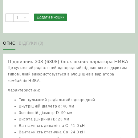
Підшипник
Додати в кошик
-
+
308
(6308)
блок
шківів
ОПИС
ВІДГУКИ (0)
варіатора
НИВА
Підшипник 308 (6308) блок шківів варіатора НИВА
кількість
Це кульковий радіальний однорядний підшипник з відкритим
типом, який використовується в блоці шківів варіатора
комбайнів НИВА.
Характеристики:
Тип: кульковий радіальний однорядний
Внутрішній діаметр d: 40 мм
Зовнішній діаметр D: 90 мм
Висота (ширина) B: 23 мм
Вантажність динамічна C: 41.0 кН
Вантажність статична Co: 24.0 кН