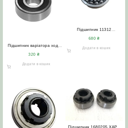
Підшипник 11312
(1313К+Н313) вал барабана
680
₴
НИВА СК-5
Підшипник варіатора ходу
Додати в кошик
1580209 (1726209 2RS)
320
₴
закритий НИВА СК-5
Додати в кошик
Підшипник 1680205 ХАРП