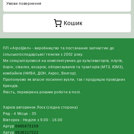
Умови повернення
Кошик
ПП «АгроШел» - виробництво та постачання запчастин до
сільськогосподарської техніки з 2002 року.
Ми спеціалізуємося на комплектуючих до культиваторів, плугів,
борін, сівалок, косарок, обприскувачів та тракторів (МТЗ, ЮМЗ),
комбайнів (НИВА, ДОН, Акрос, Вектор).
Пропонуємо як власні посилені вузли, так і продукцію провідних
брендів.
Якість, перевірена роками роботи в полі.
Харків авторинок Лоск (східна сторона)
Ряд - 4 Місце - 35
Вівторок - Неділя з 9.00 - 16.00
Артур
0965873109
Артур
0638317522