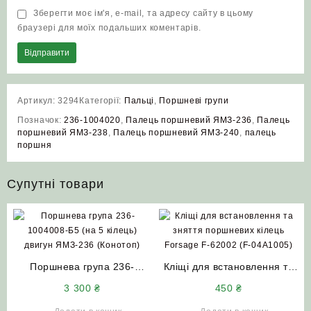
Зберегти моє ім'я, e-mail, та адресу сайту в цьому
браузері для моїх подальших коментарів.
Артикул:
3294
Категорії:
Пальці
,
Поршневі групи
Позначок:
236‑1004020
,
Палець поршневий ЯМЗ‑236
,
Палець
поршневий ЯМЗ‑238
,
Палець поршневий ЯМЗ‑240
,
палець
поршня
Супутні товари
Поршнева група 236-
Кліщі для встановлення та
1004008-Б5 (на 5 кілець)
зняття поршневих кілець
3 300
₴
450
₴
двигун ЯМЗ‑236 (Конотоп)
Forsage F-62002 (F-
04A1005)