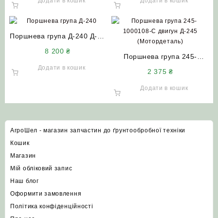
Додати в кошик
Додати в кошик
Поршнева група Д-240 Д-65
до тракторів МТЗ МТЗ-82
8 200
₴
ЮМЗ Т-70
Поршнева група 245-
1000108-С двигун Д‑245
Додати в кошик
2 375
₴
(Мотордеталь)
Додати в кошик
АгроШел - магазин запчастин до ґрунтообробної техніки
Кошик
Магазин
Мій обліковий запис
Наш блог
Оформити замовлення
Політика конфіденційності