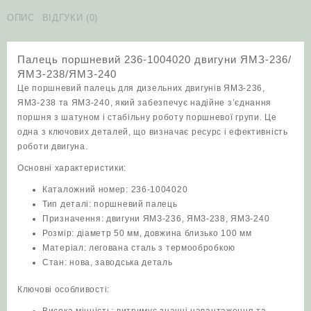
1004020
двигуни
ОПИС
ВІДГУКИ (0)
ЯМЗ‑236/
ЯМЗ‑238/
Палець поршневий 236-1004020 двигуни ЯМЗ‑236/
ЯМЗ‑240
ЯМЗ‑238/ЯМЗ‑240
кількість
Це поршневий палець для дизельних двигунів ЯМЗ‑236,
ЯМЗ‑238 та ЯМЗ‑240, який забезпечує надійне з’єднання
поршня з шатуном і стабільну роботу поршневої групи. Це
одна з ключових деталей, що визначає ресурс і ефективність
роботи двигуна.
Основні характеристики:
Каталожний номер: 236-1004020
Тип деталі: поршневий палець
Призначення: двигуни ЯМЗ‑236, ЯМЗ‑238, ЯМЗ‑240
Розмір: діаметр 50 мм, довжина близько 100 мм
Матеріал: легована сталь з термообробкою
Стан: нова, заводська деталь
Ключові особливості:
Висока міцність: витримує значні навантаження та