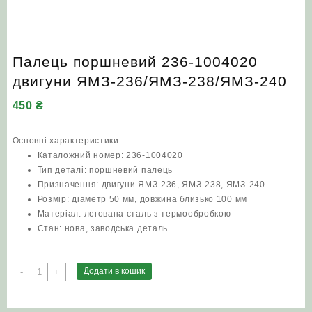
Палець поршневий 236-1004020
двигуни ЯМЗ‑236/ЯМЗ‑238/ЯМЗ‑240
450
₴
Основні характеристики:
Каталожний номер: 236-1004020
Тип деталі: поршневий палець
Призначення: двигуни ЯМЗ‑236, ЯМЗ‑238, ЯМЗ‑240
Розмір: діаметр 50 мм, довжина близько 100 мм
Матеріал: легована сталь з термообробкою
Стан: нова, заводська деталь
Палець
Додати в кошик
-
+
поршневий
236-