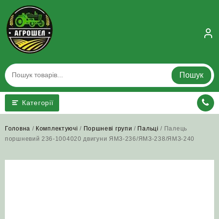
Skip
to
content
Пошук
Категорії
Головна
/
Комплектуючі
/
Поршневі групи
/
Пальці
/ Палець
поршневий 236-1004020 двигуни ЯМЗ‑236/ЯМЗ‑238/ЯМЗ‑240