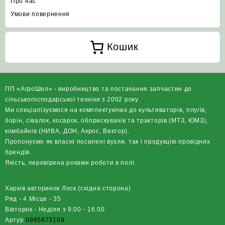
Про нас
Умови повернення
Кошик
ПП «АгроШел» - виробництво та постачання запчастин до
сільськогосподарської техніки з 2002 року.
Ми спеціалізуємося на комплектуючих до культиваторів, плугів,
борін, сівалок, косарок, обприскувачів та тракторів (МТЗ, ЮМЗ),
комбайнів (НИВА, ДОН, Акрос, Вектор).
Пропонуємо як власні посилені вузли, так і продукцію провідних
брендів.
Якість, перевірена роками роботи в полі.
Харків авторинок Лоск (східна сторона)
Ряд - 4 Місце - 35
Вівторок - Неділя з 9.00 - 16.00
Артур
0965873109