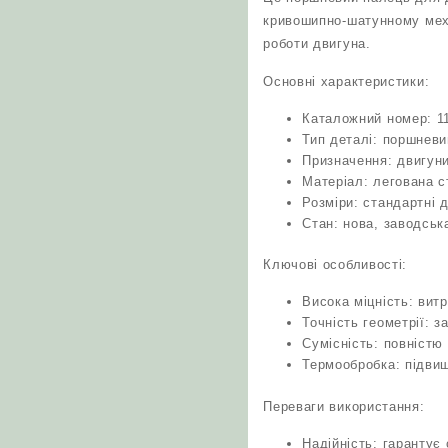
кривошипно‑шатунному механ
роботи двигуна.
Основні характеристики:
Каталожний номер: 1
Тип деталі: поршнев
Призначення: двигуни
Матеріал: легована 
Розміри: стандартні 
Стан: нова, заводськ
Ключові особливості:
Висока міцність: вит
Точність геометрії: 
Сумісність: повністю
Термообробка: підвищ
Переваги використання:
Надійність: гарантує