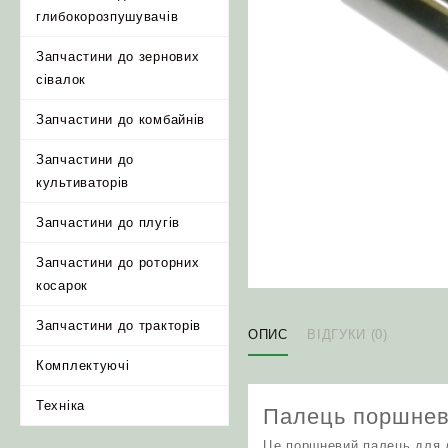
глибокорозпушувачів
Запчастини до зернових
сівалок
Запчастини до комбайнів
Запчастини до
культиваторів
Запчастини до плугів
Запчастини до роторних
косарок
Запчастини до тракторів
ОПИС
ВІДГУКИ (0)
Комплектуючі
Техніка
Палець поршневи
Це поршневий палець для д