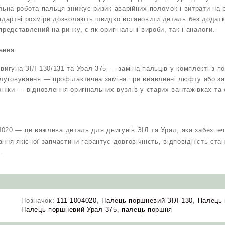
льна робота пальця знижує ризик аварійних поломок і витрати на 
ндартні розміри дозволяють швидко встановити деталь без додат
редставлений на ринку, є як оригінальні вироби, так і аналоги.
ання:
вигуна ЗІЛ‑130/131 та Урал‑375 — заміна пальців у комплекті з 
луговування — профілактична заміна при виявленні люфту або за
хніки — відновлення оригінальних вузлів у старих вантажівках та 
020 — це важлива деталь для двигунів ЗІЛ та Урал, яка забезпеч
ння якісної запчастини гарантує довговічність, відповідність ста
.
,
Позначок:
111‑1004020
,
Палець поршневий ЗІЛ-130
,
Палець 
Палець поршневий Урал‑375
,
палець поршня