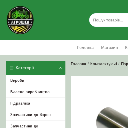
Skip
to
content
Головна
Магазин
К
Головна
/
Комплектуючі
/
Пор
Категорії
Вироби
Власне виробництво
Гідравліка
Запчастини до борон
Запчастини до