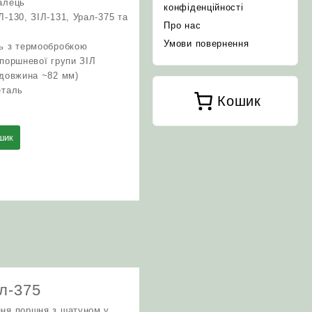
алець
конфіденційності
Л‑130, ЗІЛ‑131, Урал‑375 та
Про нас
Умови повернення
ль з термообробкою
 поршневої групи ЗІЛ
 довжина ~82 мм)
еталь
Кошик
шик
л‑375
ння поршня з шатуном у