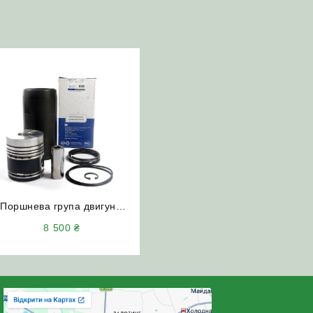
Поршнева група двигунів
Д-240 Д-65 МТЗ ЮМЗ
8 500
₴
(КОСТРОМА)