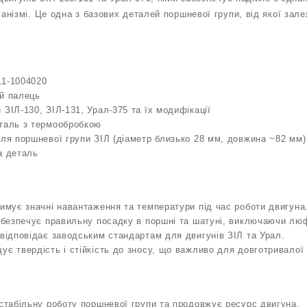
ізмі. Це одна з базових деталей поршневої групи, від якої залеж
11-1004020
ий палець
 ЗІЛ‑130, ЗІЛ‑131, Урал‑375 та їх модифікації
сталь з термообробкою
для поршневої групи ЗІЛ (діаметр близько 28 мм, довжина ~82 мм)
а деталь
римує значні навантаження та температури під час роботи двигуна
забезпечує правильну посадку в поршні та шатуні, виключаючи лю
 відповідає заводським стандартам для двигунів ЗІЛ та Урал.
ує твердість і стійкість до зносу, що важливо для довготривалої 
 стабільну роботу поршневої групи та продовжує ресурс двигуна.