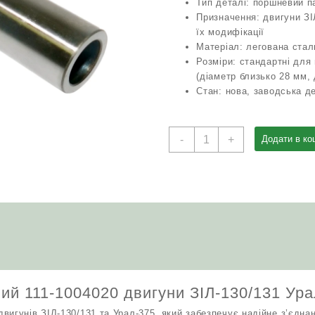
Тип деталі: поршневий п
Призначення: двигуни ЗІ
їх модифікації
Матеріал: легована ста
Розміри: стандартні для
(діаметр близько 28 мм,
Стан: нова, заводська д
Палець
-
+
Додати в ко
поршневий
111-
1004020
двигуни
ЗІЛ‑130/131
Урал‑375
кількість
й 111-1004020 двигуни ЗІЛ‑130/131 Ура
вигунів ЗІЛ‑130/131 та Урал‑375, який забезпечує надійне з’єдна