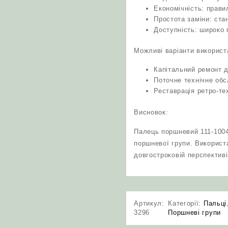
Економічність: прави
Простота заміни: ста
Доступність: широко п
Можливі варіанти використ
Капітальний ремонт д
Поточне технічне обс
Реставрація ретро‑те
Висновок:
Палець поршневий 111-1004
поршневої групи. Використа
довгостроковій перспективі
Артикул:
Категорії:
Пальці
3296
Поршневі групи