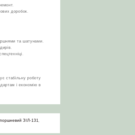
ремонт.
кових доробок.
поршнями та шатунами.
дирів.
спецтехніці.
ує стабільну роботу
ндартам і економію в
поршневий ЗІЛ-131
,