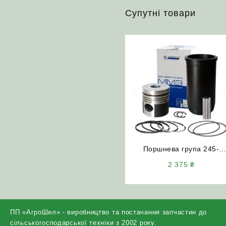
Супутні товари
Поршнева група 245-
1000108-С двигун Д‑245
2 375
₴
(Мотордеталь)
ПП «АгроШел» - виробництво та постачання запчастин до
сільськогосподарської техніки з 2002 року.