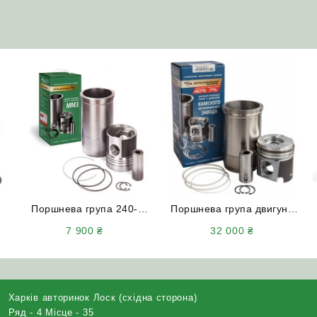
Поршнева група 240-
Поршнева група двигуна
1000108 (Д65.100108-С5)
КАМАЗ 740.30 ЄВРО 2
7 900
₴
32 000
₴
двигун Д-240/Д-65
Дальнобой-Конотоп
Харків авторинок Лоск (східна сторона)
Ряд - 4 Місце - 35