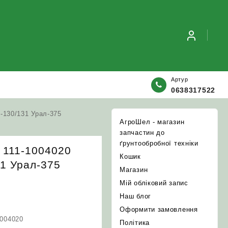
Артур
0638317522
‑130/131 Урал‑375
АгроШел - магазин
запчастин до
ґрунтообробної техніки
 111-1004020
Кошик
31 Урал‑375
Магазин
Мій обліковий запис
Наш блог
Оформити замовлення
1004020
Політика