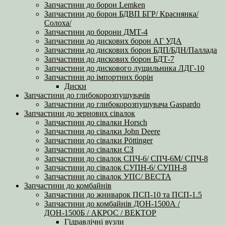
Запчастини до борон Lemken
Запчастини до борон БДВП БГР/ Краснянка/
Солоха/
Запчастини до борони ДМТ-4
Запчастини до дискових борон АГ УДА
Запчастини до дискових борон БДП/БДН/Паллада
Запчастини до дискових борон БДТ-7
Запчастини до дискового лущильника ЛДГ-10
Запчастини до імпортних борін
Диски
Запчастини до глибокорозпушувачів
Запчастини до глибокорозпушувача Gaspardo
Запчастини до зернових сівалок
Запчастини до сівалки Horsch
Запчастини до сівалки John Deere
Запчастини до сівалки Pöttinger
Запчастини до сівалки СЗ
Запчастини до сівалок СПЧ-6/ СПЧ-6М/ СПЧ-8
Запчастини до сівалок СУПН-6/ СУПН-8
Запчастини до сівалок УПС/ ВЕСТА
Запчастини до комбайнів
Запчастини до жниварок ПСП-10 та ПСП-1.5
Запчастини до комбайнів ДОН-1500А /
ДОН-1500Б / АКРОС / ВЕКТОР
Гідравлічні вузли