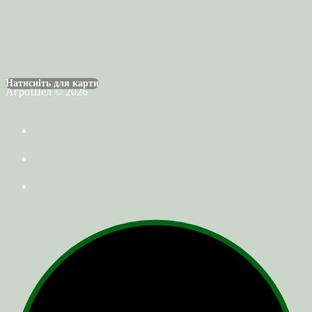
Натисніть для карти
АгроШел © 2026