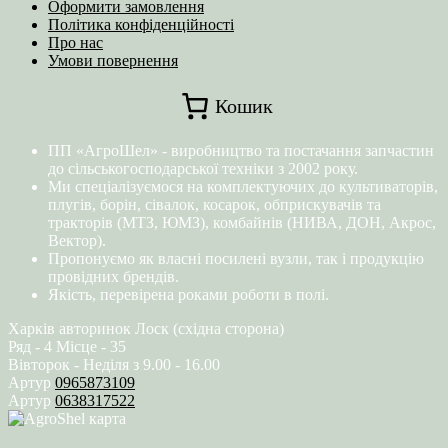
Оформити замовлення
Політика конфіденційності
Про нас
Умови повернення
Кошик
ПП «АгроШел» - виробництво та постачання запчастин
до сільськогосподарської техніки з 2002 року.
Ми спеціалізуємося на комплектуючих до культиваторів,
плугів, борін, сівалок, косарок, обприскувачів та
тракторів (МТЗ, ЮМЗ), комбайнів (НИВА, ДОН, Акрос,
Вектор).
Пропонуємо як власні посилені вузли, так і продукцію
провідних брендів.
Якість, перевірена роками роботи в полі.
Харків авторинок Лоск (східна сторона)
Ряд - 4 Місце - 35
Вівторок - Неділя з 9.00 - 16.00
Артур
0965873109
Артур
0638317522