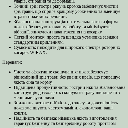
ударів, стирання та деформації.
Точний зріз: гостра ріжуча кромка забезпечує чистий
зріз трави, що сприяє кращому усохненню та зменшує
втрати поживних речовин.
Збалансована конструкція: оптимальна вага та форма
ножа забезпечують плавну роботу та мінімізують
вібрації, знижуючи навантаження на косарку.
Легкий монтаж: проста та швидка установка завдяки
стандартним кріпленням.
Сумісність: підходить для широкого спектра роторних
косарок WIRAX.
Переваги:
Чисте та ефективне скошування: ніж забезпечує
рівномірний зріз трави без рваних країв, що покращує
якість сіна та корму.
Підвищена продуктивність: гострий ніж та збалансована
конструкція дозволяють скошувати траву швидше та з
меншими зусиллями.
Зниження витрат: стійкість до зносу та довговічність
ножа зменшують частоту заміни, економлячи ваші
кошти.
Надійність та безпека: німецька якість виготовлення
гарантує безпечну та безперебійну роботу протягом