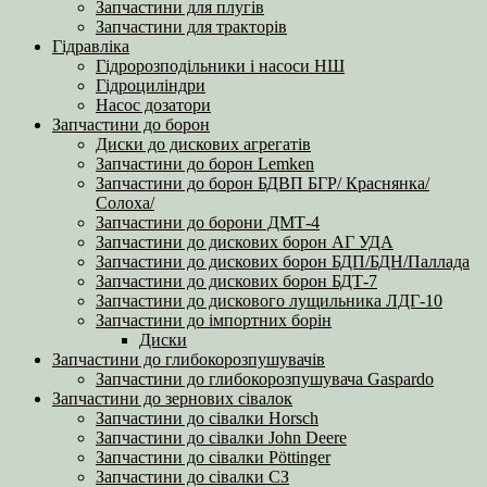
Запчастини для плугів
Запчастини для тракторів
Гідравліка
Гідророзподільники і насоси НШ
Гідроциліндри
Насос дозатори
Запчастини до борон
Диски до дискових агрегатів
Запчастини до борон Lemken
Запчастини до борон БДВП БГР/ Краснянка/
Солоха/
Запчастини до борони ДМТ-4
Запчастини до дискових борон АГ УДА
Запчастини до дискових борон БДП/БДН/Паллада
Запчастини до дискових борон БДТ-7
Запчастини до дискового лущильника ЛДГ-10
Запчастини до імпортних борін
Диски
Запчастини до глибокорозпушувачів
Запчастини до глибокорозпушувача Gaspardo
Запчастини до зернових сівалок
Запчастини до сівалки Horsch
Запчастини до сівалки John Deere
Запчастини до сівалки Pöttinger
Запчастини до сівалки СЗ