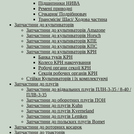
Підшипники НИВА
Ремені приводні
Січкарня/ Подрібнювач
Трансмісія/ Шасі/ Ходова частина
Запчастини до культиваторів
Запчастини до культиваторів Amazone
Запчастини до культиваторів Horsch
Запчастини до культиваторів КПЕ
Запчастини до культиваторів КПС
Запчастини до культиваторів КРН
Банка туків КРН
Колесо КРН накочування
Робочі органи секції КРН
Секція робочих органів КРН
Стійки Культиваторів і їх комплектуючі
Запчастини до плугів
Запчастини до відвальних плугів ПЛН-3-35 / 8-40 /
ПЛВ-3-35
Запчастини до оборотних плугів ПОН
Запчастини до плугів Kuhn
Запчастини до плугів Kverneland
Запчастини до плугів Lemken
Запчастини до польских плугів Bomet
Запчастини до роторних косарок
Запчастини до тракторів