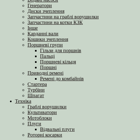
Генератори
Диски зчеплення
Запчастини на граблі ворушилки
Запчастини на котки КЗК
Інше
Карданні вали
Кошики зчеплення
Поршневі групи
Гільзи для поршнів
Пальці
Поршневі кільця
Поршні
Приводні ремені
Ремені до комбайнів
Стартера
Турбіни
Шпагат
Техніка
Граблі ворушилки
Культиватори
Мотоблоки
Плуги
Відвальні плуги
Роторні косарки