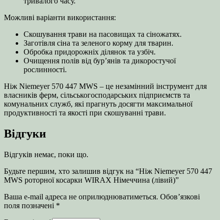
тривалого часу.
Можливі варіанти використання:
Скошування трави на пасовищах та сіножатях.
Заготівля сіна та зеленого корму для тварин.
Обробка придорожніх ділянок та узбіч.
Очищення полів від бур’янів та дикоростучої
рослинності.
Ніж Niemeyer 570 447 MWS – це незамінний інструмент для
власників ферм, сільськогосподарських підприємств та
комунальних служб, які прагнуть досягти максимальної
продуктивності та якості при скошуванні трави.
Відгуки
Відгуків немає, поки що.
Будьте першим, хто залишив відгук на “Ніж Niemeyer 570 447
MWS роторної косарки WIRAX Німеччина (лівий)”
Ваша e-mail адреса не оприлюднюватиметься.
Обов’язкові
поля позначені
*