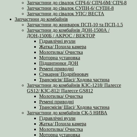
Запчастини до сівалок СПЧ-6/ СПЧ-6М/ СПЧ-8
Запчастини до сівалок СУПН-6/ СУПН-8
Запчастини до сівалок УПС/ ВЕСТА
Запчастини до комбайнів
Запчастини до жниварок ПСП-10 та ПСП-1.5
Запчастини до комбайнів ДОН-1500А /
ДОН-1500Б / АКРОС / ВЕКТОР
Гідравлічні вузли
Жатка/ Похила камера
Молотилка/ Очистка
Моторна установка
Підшипники ДОН
Ремені приводні
Січкарня/ Подрібнювач
Трансмісія/ Шасі/ Ходова частина
Запчастини до комбайнів КЗС-1218/ Палессе
GS12/ КЗС-812/ Палессе GS812
Молотилка/ Очистка
Ремені приводні
Трансмісія/ Шасі/ Ходова частина
Запчастини до комбайнів СК-5 НИВА
Гідравлічні вузли
Жатка/ Похила камера
Молотилка/ Очистка
Моторна установка