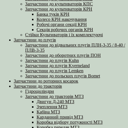
Запчастини до культиваторів КПС
Запчастини до культиваторів КРН
Банка туків КРН
Колесо КРН накочування
Робочі органи секції КРН
Секція робочих органів КРН
Стійки Культиваторів і їх комплектуючі
Запчастини до плугів
Запчастини до відвальних плугів ПЛН-3-35 / 8-40 /
ПЛВ-3-35
Запчастини до оборотних плугів ПОН
Запчастини до плугів Kuhn
Запчастини до плугів Kverneland
Запчастини до плугів Lemken
Запчастини до польских плугів Bomet
Запчастини до роторних косарок
Запчастини до тракторів
Гідроциліндри
Запчастини до тракторів МТЗ
Двигун Д-240 МТЗ
Зчеплення МТЗ
Кабіна МТЗ
Карданний привід МТЗ
Коробка відбору потужності МТЗ
Коробка передач МТЗ