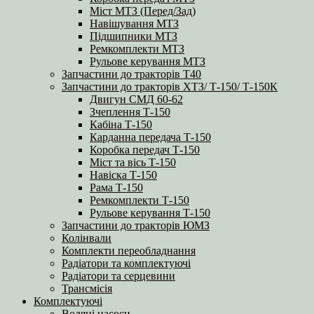
Міст МТЗ (Перед/Зад)
Навішування МТЗ
Підшипники МТЗ
Ремкомплекти МТЗ
Рульове керування МТЗ
Запчастини до тракторів Т40
Запчастини до тракторів ХТЗ/ Т-150/ Т-150К
Двигун СМД 60-62
Зчеплення Т-150
Кабіна Т-150
Карданна передача Т-150
Коробка передач Т-150
Міст та вісь Т-150
Навіска Т-150
Рама Т-150
Ремкомплекти Т-150
Рульове керування Т-150
Запчастини до тракторів ЮМЗ
Колінвали
Комплекти переобладнання
Радіатори та комплектуючі
Радіатори та серцевини
Трансмісія
Комплектуючі
Водяні насоси