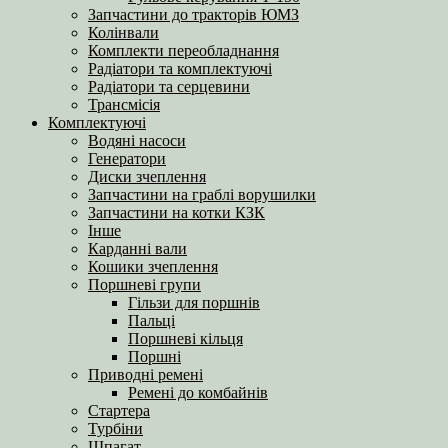
Запчастини до тракторів ЮМЗ
Колінвали
Комплекти переобладнання
Радіатори та комплектуючі
Радіатори та серцевини
Трансмісія
Комплектуючі
Водяні насоси
Генератори
Диски зчеплення
Запчастини на граблі ворушилки
Запчастини на котки КЗК
Інше
Карданні вали
Кошики зчеплення
Поршневі групи
Гільзи для поршнів
Пальці
Поршневі кільця
Поршні
Приводні ремені
Ремені до комбайнів
Стартера
Турбіни
Шпагат