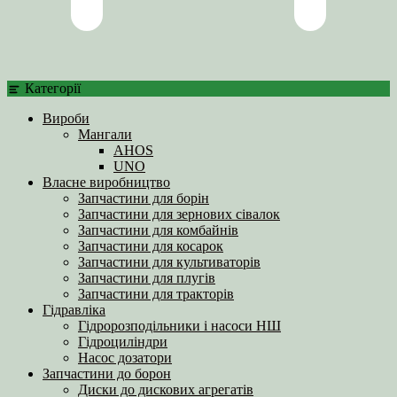
Категорії
Вироби
Мангали
AHOS
UNO
Власне виробництво
Запчастини для борін
Запчастини для зернових сівалок
Запчастини для комбайнів
Запчастини для косарок
Запчастини для культиваторів
Запчастини для плугів
Запчастини для тракторів
Гідравліка
Гідророзподільники і насоси НШ
Гідроциліндри
Насос дозатори
Запчастини до борон
Диски до дискових агрегатів