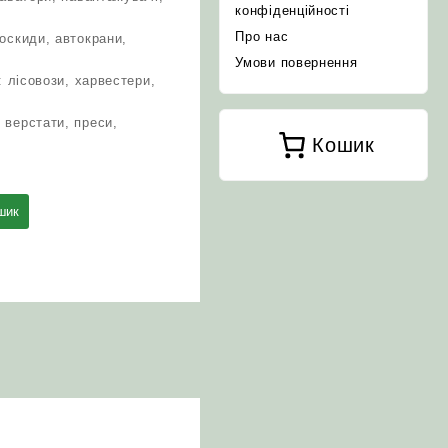
конфіденційності
Про нас
оскиди, автокрани,
Умови повернення
: лісовози, харвестери,
 верстати, преси,
Кошик
шик