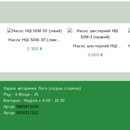
Насос НШ 50М-3Л (лівий)
Гідросила
Насос шестерний НШ
3 300
₴
50М-3 (правий) Гідросила
3 000
₴
Харків авторинок Лоск (східна сторона)
Ряд - 4 Місце - 35
Вівторок - Неділя з 9.00 - 16.00
Артур
0965873109
Артур
0638317522