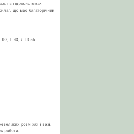
асел в гідросистемах
сила”, що має багаторічний
-90, Т-40, ЛТЗ-55.
евеликих розмірах і вазі.
рс роботи.