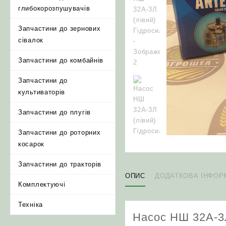
глибокорозпушувачів
Запчастини до зернових
сівалок
Запчастини до комбайнів
Запчастини до
культиваторів
Запчастини до плугів
Запчастини до роторних
косарок
Запчастини до тракторів
ОПИС
ДОДАТКОВА ІНФОР
Комплектуючі
Техніка
Насос НШ 32А-3Л