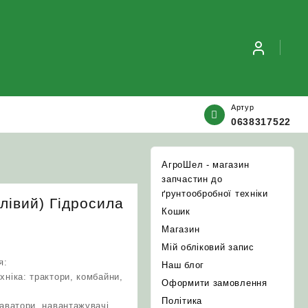
Артур
0638317522
АгроШел - магазин
запчастин до
ґрунтообробної техніки
лівий) Гідросила
Кошик
Магазин
Мій обліковий запис
я:
Наш блог
хніка: трактори, комбайни,
Оформити замовлення
Політика
каватори, навантажувачі,