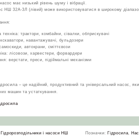
насос має низький рівень шуму і вібрації.
ос НШ 32А-3Л (лівий) може використовуватися в широкому діапазон
ання:
 техніка: трактори, комбайни, сівалки, обприскувачі
екскаватори, навантажувачі, бульдозери
самоскиди, автокрани, сміттєвози
ніка: лісовози, харвестери, форвардери
я: верстати, преси, підіймальні механізми
ідросила – це надійний, продуктивний та універсальний насос, я
тних машин та устаткування.
ідросила
:
Гідророзподільники і насоси НШ
Позначки:
Гідросила
,
На