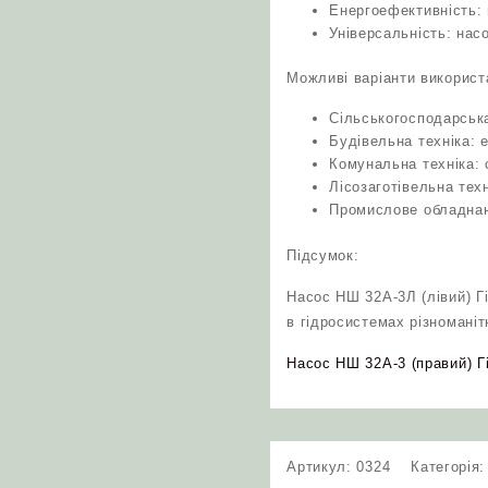
Енергоефективність: 
Універсальність: нас
Можливі варіанти використ
Сільськогосподарська
Будівельна техніка: 
Комунальна техніка: 
Лісозаготівельна тех
Промислове обладнанн
Підсумок:
Насос НШ 32А-3Л (лівий) Г
в гідросистемах різномані
Насос НШ 32А-3 (правий) Г
Артикул:
0324
Категорія