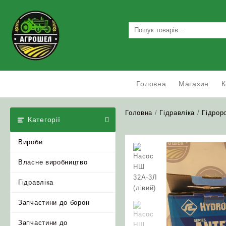
Skip
to
content
Головна
Магазин
К
Головна
/
Гідравліка
/
Гідрор
Категорії
Вироби
Власне виробництво
Гідравліка
Запчастини до борон
Запчастини до