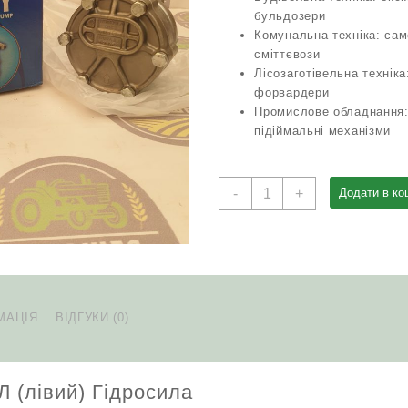
бульдозери
Комунальна техніка: сам
сміттєвози
Лісозаготівельна техніка
форвардери
Промислове обладнання:
підіймальні механізми
Насос
-
+
Додати в ко
НШ
32А-3Л
(лівий)
Гідросила
кількість
МАЦІЯ
ВІДГУКИ (0)
 (лівий) Гідросила