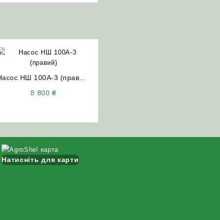
Насос НШ 100А-3 (правий)
Гідросила
8 800
₴
Натисніть для карти