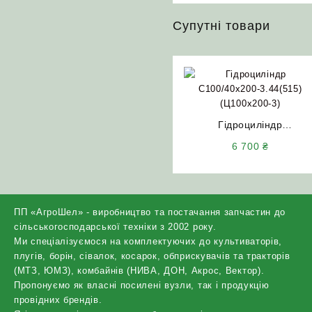
Супутні товари
Гідроциліндр
C100/40х200-3.44(515)
6 700
₴
(Ц100х200-3) Гідросила
ПП «АгроШел» - виробництво та постачання запчастин до
сільськогосподарської техніки з 2002 року.
Ми спеціалізуємося на комплектуючих до культиваторів,
плугів, борін, сівалок, косарок, обприскувачів та тракторів
(МТЗ, ЮМЗ), комбайнів (НИВА, ДОН, Акрос, Вектор).
Пропонуємо як власні посилені вузли, так і продукцію
провідних брендів.