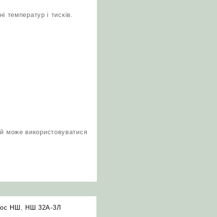
і температур і тисків.
кий може використовуватися
сос НШ
,
НШ 32А-3Л