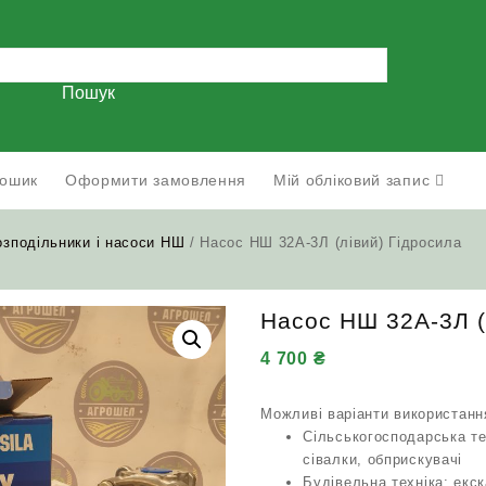
Пошук
ошик
Оформити замовлення
Мій обліковий запис
озподільники і насоси НШ
/ Насос НШ 32А-3Л (лівий) Гідросила
Насос НШ 32А-3Л (
4 700
₴
Можливі варіанти використанн
Сільськогосподарська те
сівалки, обприскувачі
Будівельна техніка: екс