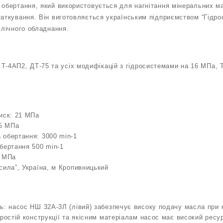
 обертання, який використовується для нагнітання мінеральних м
таткування. Він виготовляється українським підприємством “Гідро
влічного обладнання.
, Т-4АП2, ДТ-75 та усіх модифікацій з гідросистемами на 16 МПа, Т
иск: 21 МПа
25 МПа
 обертання: 3000 min-1
бертання 500 min-1
6 МПа
сила”, Україна, м Кропивницький
ь: насос НШ 32А-3Л (лівий) забезпечує високу подачу масла при н
простій конструкції та якісним матеріалам насос має високий ресу