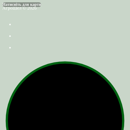
Натисніть для карти
АгроШел © 2026