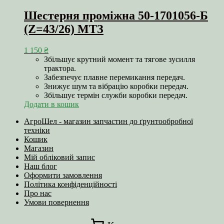
Шестерня проміжна 50-1701056-Б
(Z=43/26) МТЗ
1 150
₴
Збільшує крутний момент та тягове зусилля
трактора.
Забезпечує плавне перемикання передач.
Знижує шум та вібрацію коробки передач.
Збільшує термін служби коробки передач.
Додати в кошик
АгроШел - магазин запчастин до ґрунтообробної
техніки
Кошик
Магазин
Мій обліковий запис
Наш блог
Оформити замовлення
Політика конфіденційності
Про нас
Умови повернення