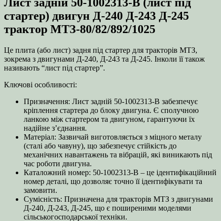
Лист задній 50-1002313-В (лист під
двигун
Д-240
стартер) двигун Д-240 Д-243 Д-245
Д-243
трактор МТЗ-80/82/892/1025
Д-245
трактор
МТЗ-80/82/892/1025
Це плита (або лист) задня під стартер для тракторів МТЗ,
кількість
зокрема з двигунами Д-240, Д-243 та Д-245. Інколи її також
називають “лист під стартер”.
Ключові особливості:
Призначення: Лист задній 50-1002313-В забезпечує
кріплення стартера до блоку двигуна. Є сполучною
ланкою між стартером та двигуном, гарантуючи їх
надійне з’єднання.
Матеріал: Зазвичай виготовляється з міцного металу
(сталі або чавуну), що забезпечує стійкість до
механічних навантажень та вібрацій, які виникають під
час роботи двигуна.
Каталожний номер: 50-1002313-В – це ідентифікаційний
номер деталі, що дозволяє точно її ідентифікувати та
замовити.
Сумісність: Призначена для тракторів МТЗ з двигунами
Д-240, Д-243, Д-245, що є поширеними моделями
сільськогосподарської техніки.