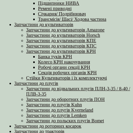
Підшипники НИВА
Ремені приводні
Січкарня/ Подрібнювач
Трансмісія/ Шасі/ Ходова частина
Запчастини до культиваторів
Запчастини до культиваторів Amazone
Запчастини до культиваторів Horsch
Запчастини до культиваторів КПЕ
Запчастини до культиваторів КПС
Запчастини до культиваторів КРН
Банка туків КРН
Колесо КРН накочування
Робочі органи секції КРН
Секція робочих органів КРН
Стійки Культиваторів і їх комплектуючі
Запчастини до плугів
Запчастини до відвальних плугів ПЛН-3-35 / 8-40 /
ПЛВ-3-35
Запчастини до оборотних плугів ПОН
Запчастини до плугів Kuhn
Запчастини до плугів Kverneland
Запчастини до плугів Lemken
Запчастини до польских плугів Bomet
Запчастини до роторних косарок
Запчастини до тракторів