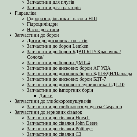
Запчастини для плугів
Запчастини для тракторів
Гідравліка
Гідророзподільники і насоси НШ
Гідроциліндри
Насос дозатори
Запчастини до борон
Диски до дискових агрегатів
Запчастини до борон Lemken
Запчастини до борон БДВП БГР/ Краснянка/
Солоха/
Запчастини до борони ДМТ-4
Запчастини до дискових борон АГ УДА
Запчастини до дискових борон БДП/БДН/Паллада
Запчастини до дискових борон БДТ-7
Запчастини до дискового лущильника ЛДГ-10
Запчастини до імпортних борін
Диски
Запчастини до глибокорозпушувачів
Запчастини до глибокорозпушувача Gaspardo
Запчастини до зернових сівалок
Запчастини до сівалки Horsch
Запчастини до сівалки John Deere
Запчастини до сівалки Pöttinger
Запчастини до сівалки СЗ