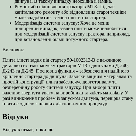
двигуна. В такому випадку необхідна її заміна.
Ремонт або відновлення тракторів МТЗ: Під час
капітального ремонту або відновлення старої техніки
може знадобитися заміна плити під стартер.
Модернізація системи запуску: Хоча це менш
поширений випадок, заміна плити може знадобитися
при модернізації системи запуску трактора, наприклад,
при встановленні більш потужного стартера.
Висновок:
Плита (лист) задня під стартер 50-1002313-В є важливою
деталлю системи запуску тракторів МТЗ з двигунами Д-240,
Д-243 та Д-245. Її основна функція – забезпечення надійного
кріплення стартера до двигуна. Завдяки міцним матеріалам та
простій конструкції, плита забезпечує довготривалу та
безперебійну роботу системи запуску. При виборі плити
важливо звернути увагу на виробника та якість матеріалу. У
разі виникнення проблем із запуском двигуна, перевірка стану
плити є однією з перших діагностичних процедур.
Відгуки
Відгуків немає, поки що.