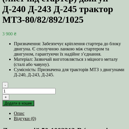
Д-240 Д-243 Д-245 трактор
МТЗ-80/82/892/1025
3 900
₴
Призначення: Забезпечує кріплення стартера до блоку
двигуна. Є сполучною ланкою між стартером та
двигуном, гарантуючи їх надійне з’єднання.
Матеріал: Зазвичай виготовляється з міцного металу
(сталі або чавуну).
Сумісність: Призначена для тракторів МТЗ з двигунами
Д-240, Д-243, Д-245.
-
Лист
задній
+
50-
Додати в кошик
1002313-
В
Опис
(лист
Відгуки (0)
під
стартер)