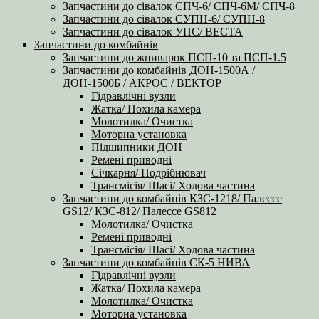
Запчастини до сівалок СПЧ-6/ СПЧ-6М/ СПЧ-8
Запчастини до сівалок СУПН-6/ СУПН-8
Запчастини до сівалок УПС/ ВЕСТА
Запчастини до комбайнів
Запчастини до жниварок ПСП-10 та ПСП-1.5
Запчастини до комбайнів ДОН-1500А /
ДОН-1500Б / АКРОС / ВЕКТОР
Гідравлічні вузли
Жатка/ Похила камера
Молотилка/ Очистка
Моторна установка
Підшипники ДОН
Ремені приводні
Січкарня/ Подрібнювач
Трансмісія/ Шасі/ Ходова частина
Запчастини до комбайнів КЗС-1218/ Палессе
GS12/ КЗС-812/ Палессе GS812
Молотилка/ Очистка
Ремені приводні
Трансмісія/ Шасі/ Ходова частина
Запчастини до комбайнів СК-5 НИВА
Гідравлічні вузли
Жатка/ Похила камера
Молотилка/ Очистка
Моторна установка