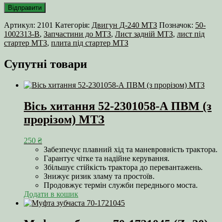
Артикул:
2101
Категорія:
Двигун Д-240 МТЗ
Позначок:
50-
1002313-В
,
Запчастини до МТЗ
,
Лист задній МТЗ
,
лист під
стартер МТЗ
,
плита під стартер МТЗ
Супутні товари
Вісь хитання 52-2301058-А ПВМ (з
прорізом) МТЗ
250
₴
Забезпечує плавний хід та маневровність трактора.
Гарантує чітке та надійне керування.
Збільшує стійкість трактора до перевантажень.
Знижує ризик зламу та простоїв.
Продовжує термін служби переднього моста.
Додати в кошик