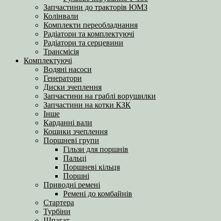
Запчастини до тракторів ЮМЗ
Колінвали
Комплекти переобладнання
Радіатори та комплектуючі
Радіатори та серцевини
Трансмісія
Комплектуючі
Водяні насоси
Генератори
Диски зчеплення
Запчастини на граблі ворушилки
Запчастини на котки КЗК
Інше
Карданні вали
Кошики зчеплення
Поршневі групи
Гільзи для поршнів
Пальці
Поршневі кільця
Поршні
Приводні ремені
Ремені до комбайнів
Стартера
Турбіни
Шпагат