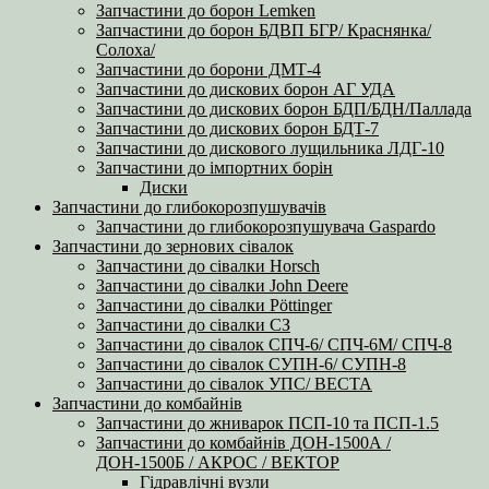
Запчастини до борон Lemken
Запчастини до борон БДВП БГР/ Краснянка/
Солоха/
Запчастини до борони ДМТ-4
Запчастини до дискових борон АГ УДА
Запчастини до дискових борон БДП/БДН/Паллада
Запчастини до дискових борон БДТ-7
Запчастини до дискового лущильника ЛДГ-10
Запчастини до імпортних борін
Диски
Запчастини до глибокорозпушувачів
Запчастини до глибокорозпушувача Gaspardo
Запчастини до зернових сівалок
Запчастини до сівалки Horsch
Запчастини до сівалки John Deere
Запчастини до сівалки Pöttinger
Запчастини до сівалки СЗ
Запчастини до сівалок СПЧ-6/ СПЧ-6М/ СПЧ-8
Запчастини до сівалок СУПН-6/ СУПН-8
Запчастини до сівалок УПС/ ВЕСТА
Запчастини до комбайнів
Запчастини до жниварок ПСП-10 та ПСП-1.5
Запчастини до комбайнів ДОН-1500А /
ДОН-1500Б / АКРОС / ВЕКТОР
Гідравлічні вузли