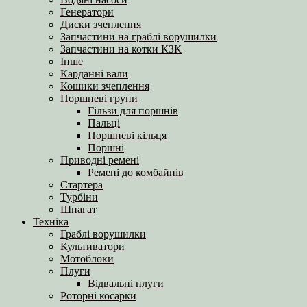
Генератори
Диски зчеплення
Запчастини на граблі ворушилки
Запчастини на котки КЗК
Інше
Карданні вали
Кошики зчеплення
Поршневі групи
Гільзи для поршнів
Пальці
Поршневі кільця
Поршні
Приводні ремені
Ремені до комбайнів
Стартера
Турбіни
Шпагат
Техніка
Граблі ворушилки
Культиватори
Мотоблоки
Плуги
Відвальні плуги
Роторні косарки