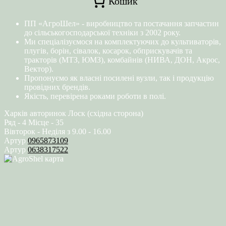
Кошик
ПП «АгроШел» - виробництво та постачання запчастин
до сільськогосподарської техніки з 2002 року.
Ми спеціалізуємося на комплектуючих до культиваторів,
плугів, борін, сівалок, косарок, обприскувачів та
тракторів (МТЗ, ЮМЗ), комбайнів (НИВА, ДОН, Акрос,
Вектор).
Пропонуємо як власні посилені вузли, так і продукцію
провідних брендів.
Якість, перевірена роками роботи в полі.
Харків авторинок Лоск (східна сторона)
Ряд - 4 Місце - 35
Вівторок - Неділя з 9.00 - 16.00
Артур
0965873109
Артур
0638317522