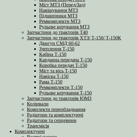
Міст МТЗ (Перед/Зад)
Навішування МТЗ
Підшипники МТЗ
Ремкомплекти МТЗ
Рульове керування МТЗ
Запчастини до тракторів Т40
Запчастини до тракторів ХТЗ/ Т-150/ Т-150К
Двигун СМД 60-62
Зчеплення Т-150
Кабіна Т-150
Карданна передача Т-150
Коробка передач Т-150
Міст та вісь Т-150
Навіска Т-150
Рама Т-150
Ремкомплекти Т-150
Рульове керування Т-150
Запчастини до тракторів ЮМЗ
Колінвали
Комплекти переобладнання
Радіатори та комплектуючі
Радіатори та серцевини
Трансмісія
Комплектуючі
Водяні насоси