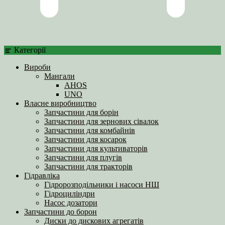
Категорії
Вироби
Мангали
AHOS
UNO
Власне виробництво
Запчастини для борін
Запчастини для зернових сівалок
Запчастини для комбайнів
Запчастини для косарок
Запчастини для культиваторів
Запчастини для плугів
Запчастини для тракторів
Гідравліка
Гідророзподільники і насоси НШ
Гідроциліндри
Насос дозатори
Запчастини до борон
Диски до дискових агрегатів