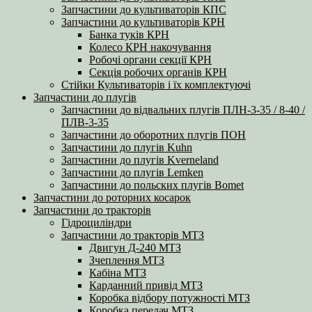
Запчастини до культиваторів КПС
Запчастини до культиваторів КРН
Банка туків КРН
Колесо КРН накочування
Робочі органи секції КРН
Секція робочих органів КРН
Стійки Культиваторів і їх комплектуючі
Запчастини до плугів
Запчастини до відвальних плугів ПЛН-3-35 / 8-40 /
ПЛВ-3-35
Запчастини до оборотних плугів ПОН
Запчастини до плугів Kuhn
Запчастини до плугів Kverneland
Запчастини до плугів Lemken
Запчастини до польских плугів Bomet
Запчастини до роторних косарок
Запчастини до тракторів
Гідроциліндри
Запчастини до тракторів МТЗ
Двигун Д-240 МТЗ
Зчеплення МТЗ
Кабіна МТЗ
Карданний привід МТЗ
Коробка відбору потужності МТЗ
Коробка передач МТЗ