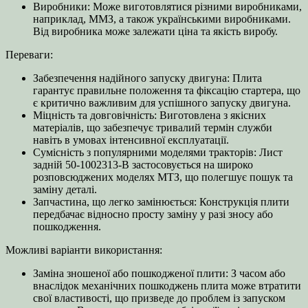
Виробники: Може виготовлятися різними виробниками,
наприклад, ММЗ, а також українськими виробниками.
Від виробника може залежати ціна та якість виробу.
Переваги:
Забезпечення надійного запуску двигуна: Плита
гарантує правильне положення та фіксацію стартера, що
є критично важливим для успішного запуску двигуна.
Міцність та довговічність: Виготовлена з якісних
матеріалів, що забезпечує тривалий термін служби
навіть в умовах інтенсивної експлуатації.
Сумісність з популярними моделями тракторів: Лист
задній 50-1002313-В застосовується на широко
розповсюджених моделях МТЗ, що полегшує пошук та
заміну деталі.
Запчастина, що легко замінюється: Конструкція плити
передбачає відносно просту заміну у разі зносу або
пошкодження.
Можливі варіанти використання:
Заміна зношеної або пошкодженої плити: З часом або
внаслідок механічних пошкоджень плита може втратити
свої властивості, що призведе до проблем із запуском