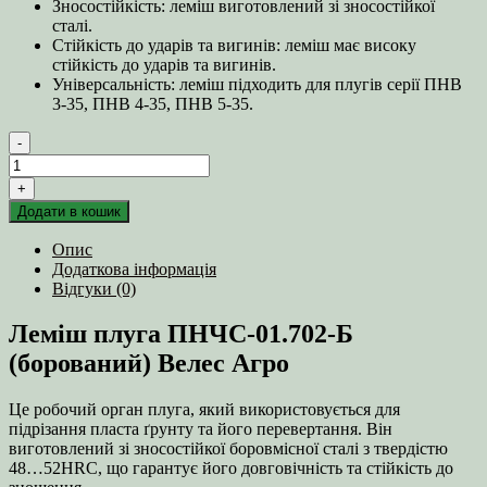
Зносостійкість: леміш виготовлений зі зносостійкої
сталі.
Стійкість до ударів та вигинів: леміш має високу
стійкість до ударів та вигинів.
Універсальність: леміш підходить для плугів серії ПНВ
3-35, ПНВ 4-35, ПНВ 5-35.
-
Леміш
плуга
+
ПНЧС-01.702-
Додати в кошик
Б
(борований)
Опис
Велес
Додаткова інформація
Агро
Відгуки (0)
кількість
Леміш плуга ПНЧС-01.702-Б
(борований) Велес Агро
Це робочий орган плуга, який використовується для
підрізання пласта ґрунту та його перевертання. Він
виготовлений зі зносостійкої боровмісної сталі з твердістю
48…52HRC, що гарантує його довговічність та стійкість до