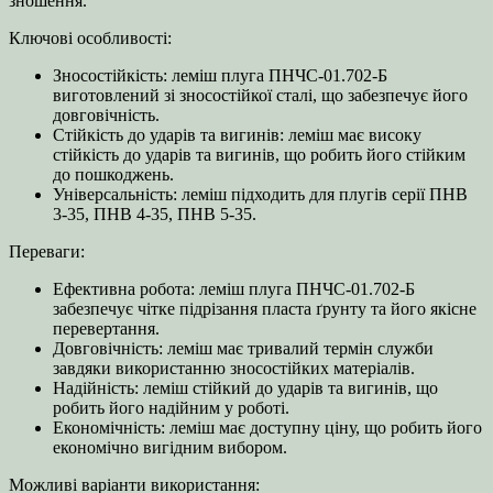
зношення.
Ключові особливості:
Зносостійкість: леміш плуга ПНЧС-01.702-Б
виготовлений зі зносостійкої сталі, що забезпечує його
довговічність.
Стійкість до ударів та вигинів: леміш має високу
стійкість до ударів та вигинів, що робить його стійким
до пошкоджень.
Універсальність: леміш підходить для плугів серії ПНВ
3-35, ПНВ 4-35, ПНВ 5-35.
Переваги:
Ефективна робота: леміш плуга ПНЧС-01.702-Б
забезпечує чітке підрізання пласта ґрунту та його якісне
перевертання.
Довговічність: леміш має тривалий термін служби
завдяки використанню зносостійких матеріалів.
Надійність: леміш стійкий до ударів та вигинів, що
робить його надійним у роботі.
Економічність: леміш має доступну ціну, що робить його
економічно вигідним вибором.
Можливі варіанти використання: