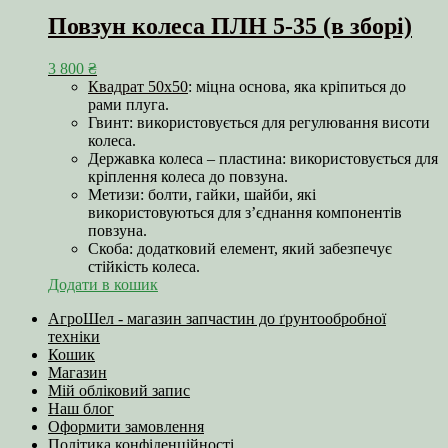
Повзун колеса ПЛН 5-35 (в зборі)
3 800
₴
Квадрат 50х50
: міцна основа, яка кріпиться до
рами плуга.
Гвинт: використовується для регулювання висоти
колеса.
Державка колеса – пластина: використовується для
кріплення колеса до повзуна.
Метизи: болти, гайки, шайби, які
використовуються для з’єднання компонентів
повзуна.
Скоба: додатковий елемент, який забезпечує
стійкість колеса.
Додати в кошик
АгроШел - магазин запчастин до ґрунтообробної
техніки
Кошик
Магазин
Мій обліковий запис
Наш блог
Оформити замовлення
Політика конфіденційності