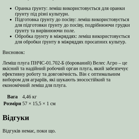
Оранка ґрунту: леміш використовується для оранки
ґрунту під різні культури.
Підготовка ґрунту до посіву: леміш використовується
для підготовки ґрунту до посіву, подрібнюючи грудки
ґрунту та вирівнюючи поле.
Обробка ґрунту в міжряддях: леміш використовується
для обробки ґрунту в міжряддях просапних культур.
Висновок:
Леміш плуга ПНЧС-01.702-Б (борований) Велес Агро – це
якісний та надійний робочий орган плуга, який забезпечує
ефективну роботу та довговічність. Він є оптимальним
вибором для аграріїв, які шукають зносостійкий та
економічний леміш для плуга.
Вага
4,46 кг
Розміри
57 × 15,5 × 1 см
Відгуки
Відгуків немає, поки що.