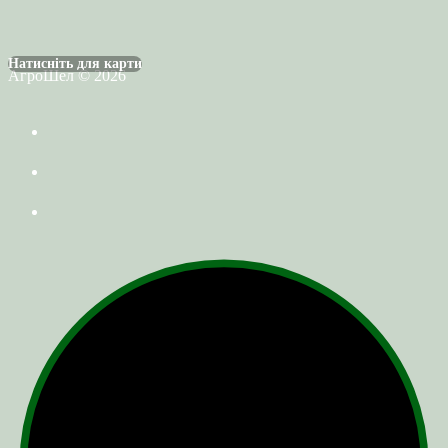
Натисніть для карти
АгроШел © 2026