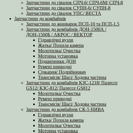
Запчастини до сівалок СПЧ-6/ СПЧ-6М/ СПЧ-8
Запчастини до сівалок СУПН-6/ СУПН-8
Запчастини до сівалок УПС/ ВЕСТА
Запчастини до комбайнів
Запчастини до жниварок ПСП-10 та ПСП-1.5
Запчастини до комбайнів ДОН-1500А /
ДОН-1500Б / АКРОС / ВЕКТОР
Гідравлічні вузли
Жатка/ Похила камера
Молотилка/ Очистка
Моторна установка
Підшипники ДОН
Ремені приводні
Січкарня/ Подрібнювач
Трансмісія/ Шасі/ Ходова частина
Запчастини до комбайнів КЗС-1218/ Палессе
GS12/ КЗС-812/ Палессе GS812
Молотилка/ Очистка
Ремені приводні
Трансмісія/ Шасі/ Ходова частина
Запчастини до комбайнів СК-5 НИВА
Гідравлічні вузли
Жатка/ Похила камера
Молотилка/ Очистка
Моторна установка