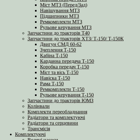
Міст МТЗ (Перед/Зад)
Навішування МТЗ
Підшипники МТЗ
Ремкомплекти МТЗ
Рульове керування МТЗ
Запчастини до тракторів Т40
Запчастини до тракторів ХТЗ/ Т-150/ Т-150К
Двигун СМД 60-62
Зчеплення Т-150
Кабіна Т-150
Карданна передача Т-150
Коробка передач Т-150
Міст та вісь Т-150
Навіска Т-150
Рама Т-150
Ремкомплекти Т-150
Рульове керування Т-150
Запчастини до тракторів ЮМЗ
Колінвали
Комплекти переобладнання
Радіатори та комплектуючі
Радіатори та серцевини
Трансмісія
Комплектуючі
Водяні насоси