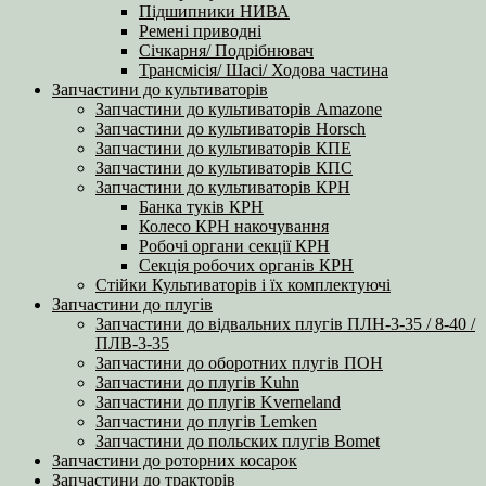
Підшипники НИВА
Ремені приводні
Січкарня/ Подрібнювач
Трансмісія/ Шасі/ Ходова частина
Запчастини до культиваторів
Запчастини до культиваторів Amazone
Запчастини до культиваторів Horsch
Запчастини до культиваторів КПЕ
Запчастини до культиваторів КПС
Запчастини до культиваторів КРН
Банка туків КРН
Колесо КРН накочування
Робочі органи секції КРН
Секція робочих органів КРН
Стійки Культиваторів і їх комплектуючі
Запчастини до плугів
Запчастини до відвальних плугів ПЛН-3-35 / 8-40 /
ПЛВ-3-35
Запчастини до оборотних плугів ПОН
Запчастини до плугів Kuhn
Запчастини до плугів Kverneland
Запчастини до плугів Lemken
Запчастини до польских плугів Bomet
Запчастини до роторних косарок
Запчастини до тракторів