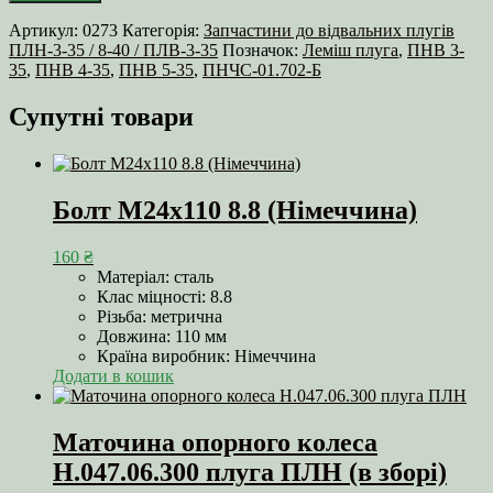
Артикул:
0273
Категорія:
Запчастини до відвальних плугів
ПЛН-3-35 / 8-40 / ПЛВ-3-35
Позначок:
Леміш плуга
,
ПНВ 3-
35
,
ПНВ 4-35
,
ПНВ 5-35
,
ПНЧС-01.702-Б
Супутні товари
Болт М24х110 8.8 (Німеччина)
160
₴
Матеріал: сталь
Клас міцності: 8.8
Різьба: метрична
Довжина: 110 мм
Країна виробник: Німеччина
Додати в кошик
Маточина опорного колеса
Н.047.06.300 плуга ПЛН (в зборі)