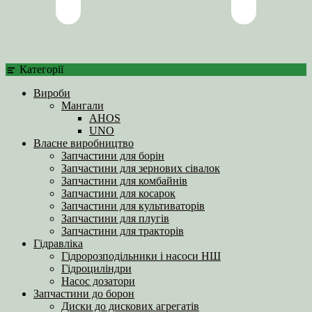
Категорії
Вироби
Мангали
AHOS
UNO
Власне виробництво
Запчастини для борін
Запчастини для зернових сівалок
Запчастини для комбайнів
Запчастини для косарок
Запчастини для культиваторів
Запчастини для плугів
Запчастини для тракторів
Гідравліка
Гідророзподільники і насоси НШ
Гідроциліндри
Насос дозатори
Запчастини до борон
Диски до дискових агрегатів