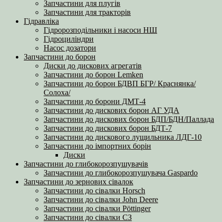
Запчастини для плугів
Запчастини для тракторів
Гідравліка
Гідророзподільники і насоси НШ
Гідроциліндри
Насос дозатори
Запчастини до борон
Диски до дискових агрегатів
Запчастини до борон Lemken
Запчастини до борон БДВП БГР/ Краснянка/
Солоха/
Запчастини до борони ДМТ-4
Запчастини до дискових борон АГ УДА
Запчастини до дискових борон БДП/БДН/Паллада
Запчастини до дискових борон БДТ-7
Запчастини до дискового лущильника ЛДГ-10
Запчастини до імпортних борін
Диски
Запчастини до глибокорозпушувачів
Запчастини до глибокорозпушувача Gaspardo
Запчастини до зернових сівалок
Запчастини до сівалки Horsch
Запчастини до сівалки John Deere
Запчастини до сівалки Pöttinger
Запчастини до сівалки СЗ