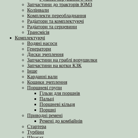
Запчастини до тракторів ЮМЗ
Колінвали
Комплекти переобладнання
Радіатори та комплектуючі
Радіатори та серцевини
Трансмісія
Комплектуючі
Водяні насоси
Генератори
Диски зчеплення
Запчастини на граблі ворушилки
Запчастини на котки КЗК
Інше
Карданні вали
Кошики зчеплення
Поршневі групи
Гільзи для поршнів
Пальці
Поршневі кільця
Поршні
Приводні ремені
Ремені до комбайнів
Стартера
Турбіни
Шпагат