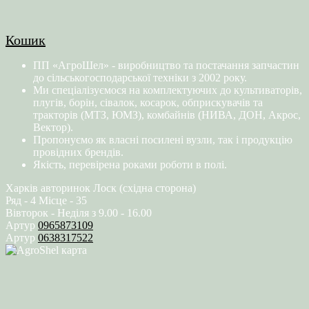
Кошик
ПП «АгроШел» - виробництво та постачання запчастин
до сільськогосподарської техніки з 2002 року.
Ми спеціалізуємося на комплектуючих до культиваторів,
плугів, борін, сівалок, косарок, обприскувачів та
тракторів (МТЗ, ЮМЗ), комбайнів (НИВА, ДОН, Акрос,
Вектор).
Пропонуємо як власні посилені вузли, так і продукцію
провідних брендів.
Якість, перевірена роками роботи в полі.
Харків авторинок Лоск (східна сторона)
Ряд - 4 Місце - 35
Вівторок - Неділя з 9.00 - 16.00
Артур
0965873109
Артур
0638317522