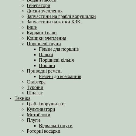
Генератори
Диски зчеплення
Запчастини на граблі ворушилки
Запчастини на котки КЗК
Інше
Карданні вали
Кошики зчеплення
Поршневі групи
Гільзи для поршнів
Пальці
Поршневі кільця
Поршні
Приводні ремені
Ремені до комбайнів
Стартера
Турбіни
Шпагат
Техніка
Граблі ворушилки
Культиватори
Мотоблоки
Плуги
Відвальні плуги
Роторні косарки