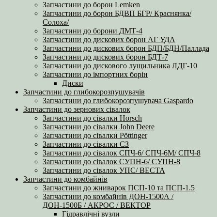
Запчастини до борон Lemken
Запчастини до борон БДВП БГР/ Краснянка/
Солоха/
Запчастини до борони ДМТ-4
Запчастини до дискових борон АГ УДА
Запчастини до дискових борон БДП/БДН/Паллада
Запчастини до дискових борон БДТ-7
Запчастини до дискового лущильника ЛДГ-10
Запчастини до імпортних борін
Диски
Запчастини до глибокорозпушувачів
Запчастини до глибокорозпушувача Gaspardo
Запчастини до зернових сівалок
Запчастини до сівалки Horsch
Запчастини до сівалки John Deere
Запчастини до сівалки Pöttinger
Запчастини до сівалки СЗ
Запчастини до сівалок СПЧ-6/ СПЧ-6М/ СПЧ-8
Запчастини до сівалок СУПН-6/ СУПН-8
Запчастини до сівалок УПС/ ВЕСТА
Запчастини до комбайнів
Запчастини до жниварок ПСП-10 та ПСП-1.5
Запчастини до комбайнів ДОН-1500А /
ДОН-1500Б / АКРОС / ВЕКТОР
Гідравлічні вузли