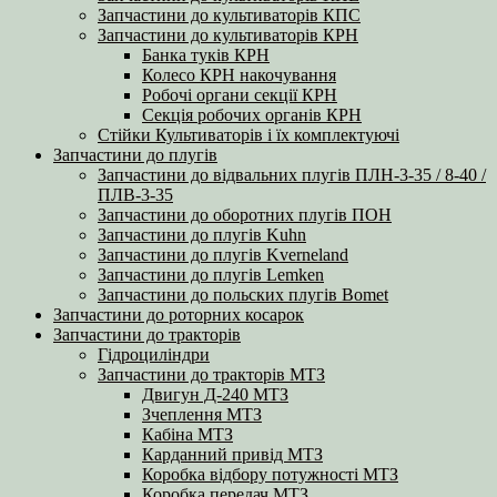
Запчастини до культиваторів КПС
Запчастини до культиваторів КРН
Банка туків КРН
Колесо КРН накочування
Робочі органи секції КРН
Секція робочих органів КРН
Стійки Культиваторів і їх комплектуючі
Запчастини до плугів
Запчастини до відвальних плугів ПЛН-3-35 / 8-40 /
ПЛВ-3-35
Запчастини до оборотних плугів ПОН
Запчастини до плугів Kuhn
Запчастини до плугів Kverneland
Запчастини до плугів Lemken
Запчастини до польских плугів Bomet
Запчастини до роторних косарок
Запчастини до тракторів
Гідроциліндри
Запчастини до тракторів МТЗ
Двигун Д-240 МТЗ
Зчеплення МТЗ
Кабіна МТЗ
Карданний привід МТЗ
Коробка відбору потужності МТЗ
Коробка передач МТЗ