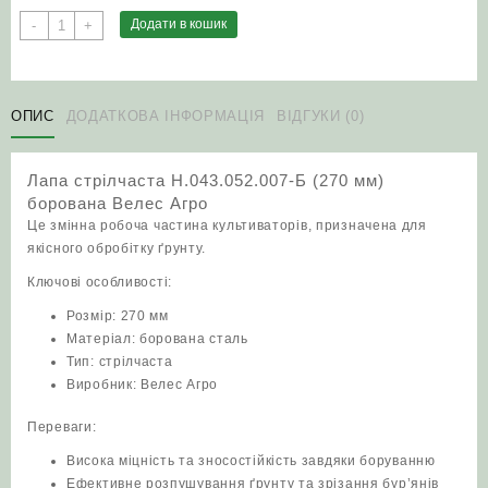
Лапа
Додати в кошик
-
+
стрілчаста
Н.043.052.007-
Б
(270
ОПИС
ДОДАТКОВА ІНФОРМАЦІЯ
ВІДГУКИ (0)
мм)
борована
Лапа стрілчаста Н.043.052.007-Б (270 мм)
Велес
борована Велес Агро
Агро
Це змінна робоча частина культиваторів, призначена для
кількість
якісного обробітку ґрунту.
Ключові особливості:
Розмір: 270 мм
Матеріал: борована сталь
Тип: стрілчаста
Виробник: Велес Агро
Переваги:
Висока міцність та зносостійкість завдяки боруванню
Ефективне розпушування ґрунту та зрізання бур’янів