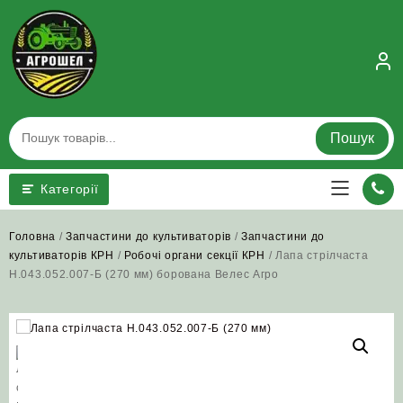
Skip
to
content
Пошук
Категорії
Головна
/
Запчастини до культиваторів
/
Запчастини до
культиваторів КРН
/
Робочі органи секції КРН
/ Лапа стрілчаста
Н.043.052.007-Б (270 мм) борована Велес Агро