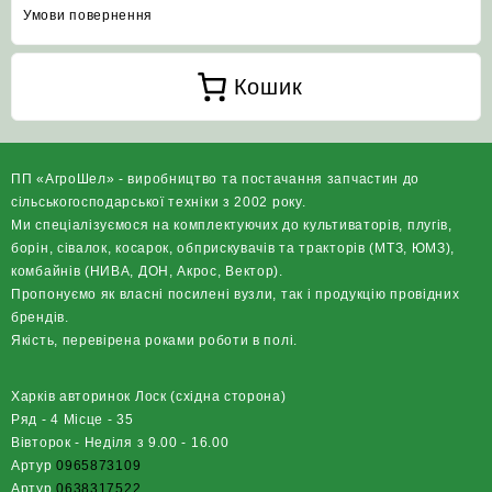
Умови повернення
Кошик
ПП «АгроШел» - виробництво та постачання запчастин до
сільськогосподарської техніки з 2002 року.
Ми спеціалізуємося на комплектуючих до культиваторів, плугів,
борін, сівалок, косарок, обприскувачів та тракторів (МТЗ, ЮМЗ),
комбайнів (НИВА, ДОН, Акрос, Вектор).
Пропонуємо як власні посилені вузли, так і продукцію провідних
брендів.
Якість, перевірена роками роботи в полі.
Харків авторинок Лоск (східна сторона)
Ряд - 4 Місце - 35
Вівторок - Неділя з 9.00 - 16.00
Артур
0965873109
Артур
0638317522