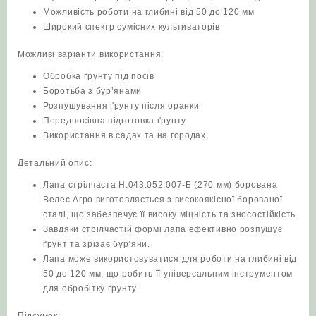
Можливість роботи на глибині від 50 до 120 мм
Широкий спектр сумісних культиваторів
Можливі варіанти використання:
Обробка ґрунту під посів
Боротьба з бур’янами
Розпушування ґрунту після оранки
Передпосівна підготовка ґрунту
Використання в садах та на городах
Детальний опис:
Лапа стрілчаста Н.043.052.007-Б (270 мм) борована
Велес Агро виготовляється з високоякісної борованої
сталі, що забезпечує її високу міцність та зносостійкість.
Завдяки стрілчастій формі лапа ефективно розпушує
ґрунт та зрізає бур’яни.
Лапа може використовуватися для роботи на глибині від
50 до 120 мм, що робить її універсальним інструментом
для обробітку ґрунту.