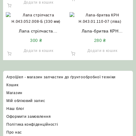
Додати в кошик
Лапа стрілчаста
Лапа-бритва КРН
Н.043.052.008-Б (330 мм)
Н.043.01.110-07 (ліва)
300
₴
280
₴
борована (шепетівський
борована Велес Агро
кут) Велес Агро
Додати в кошик
Додати в кошик
АгроШел - магазин запчастин до ґрунтообробної техніки
Кошик
Магазин
Мій обліковий запис
Наш блог
Оформити замовлення
Політика конфіденційності
Про нас