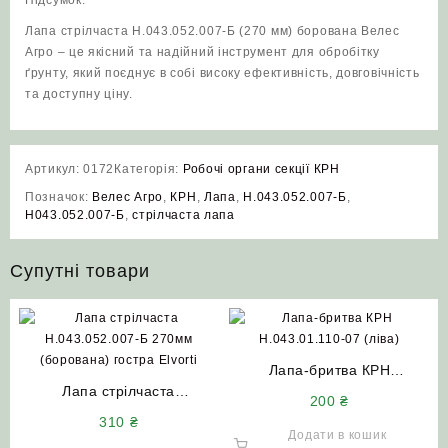
Підсумок:
Лапа стрілчаста Н.043.052.007-Б (270 мм) борована Велес
Агро – це якісний та надійний інструмент для обробітку
ґрунту, який поєднує в собі високу ефективність, довговічність
та доступну ціну.
Артикул:
0172
Категорія:
Робочі органи секції КРН
Позначок:
Велес Агро
,
КРН
,
Лапа
,
Н.043.052.007-Б
,
Н043.052.007-Б
,
стрілчаста лапа
Супутні товари
Лапа-бритва КРН
Лапа стрілчаста
Н.043.01.110-07 (ліва)
200
₴
Н.043.052.007-Б 270мм
наплавлена сормайтом
310
₴
(борована) гостра Elvorti
Додати в кошик