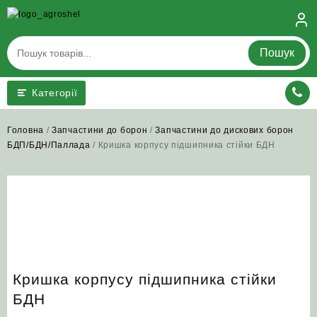
Skip
to
content
Пошук
Категорії
Головна
/
Запчастини до борон
/
Запчастини до дискових борон
БДП/БДН/Паллада
/ Кришка корпусу підшипника стійки БДН
Кришка корпусу підшипника стійки
БДН