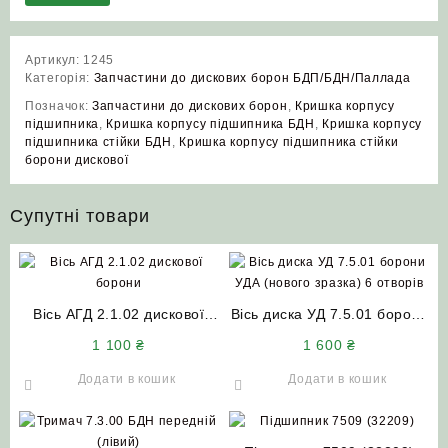
Артикул:
1245
Категорія:
Запчастини до дискових борон БДП/БДН/Паллада
Позначок:
Запчастини до дискових борон
,
Кришка корпусу
підшипника
,
Кришка корпусу підшипника БДН
,
Кришка корпусу
підшипника стійки БДН
,
Кришка корпусу підшипника стійки
борони дискової
Супутні товари
Вісь АГД 2.1.02 дискової
Вісь диска УД 7.5.01 борони
борони (h=170) 8 отворів
УДА (нового зразка) 6
1 100
₴
1 600
₴
отворів
Додати в кошик
Додати в кошик