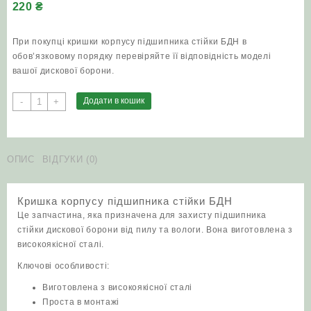
220
₴
При покупці кришки корпусу підшипника стійки БДН в
обов’язковому порядку перевіряйте її відповідність моделі
вашої дискової борони.
Кришка
Додати в кошик
-
+
корпусу
підшипника
стійки
БДН
ОПИС
ВІДГУКИ (0)
кількість
Кришка корпусу підшипника стійки БДН
Це запчастина, яка призначена для захисту підшипника
стійки дискової борони від пилу та вологи. Вона виготовлена ​​з
високоякісної сталі.
Ключові особливості:
Виготовлена ​​з високоякісної сталі
Проста в монтажі