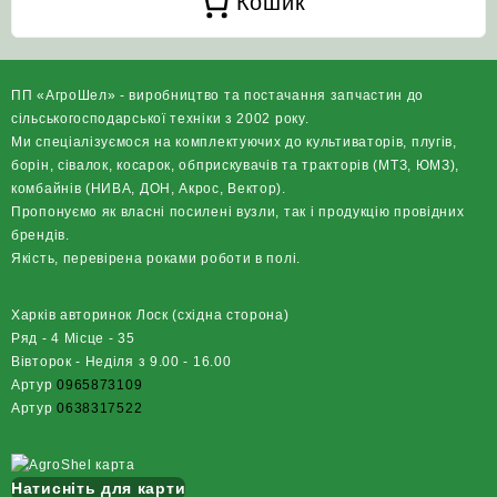
Кошик
ПП «АгроШел» - виробництво та постачання запчастин до
сільськогосподарської техніки з 2002 року.
Ми спеціалізуємося на комплектуючих до культиваторів, плугів,
борін, сівалок, косарок, обприскувачів та тракторів (МТЗ, ЮМЗ),
комбайнів (НИВА, ДОН, Акрос, Вектор).
Пропонуємо як власні посилені вузли, так і продукцію провідних
брендів.
Якість, перевірена роками роботи в полі.
Харків авторинок Лоск (східна сторона)
Ряд - 4 Місце - 35
Вівторок - Неділя з 9.00 - 16.00
Артур
0965873109
Артур
0638317522
Натисніть для карти