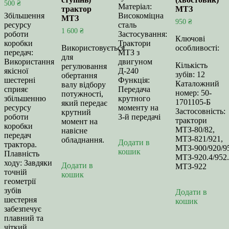
500
₴
Матеріал:
трактор
МТЗ
Збільшення
Високоміцна
МТЗ
950
₴
ресурсу
сталь
1 600
₴
роботи
Застосування:
Ключові
коробки
Трактори
Використовується
особливості:
передач:
МТЗ з
для
Використання
двигуном
Кількість
регулювання
якісної
Д-240
зубів: 12
обертання
шестерні
Функція:
Каталожний
валу відбору
сприяє
Передача
номер: 50-
потужності,
збільшенню
крутного
1701105-Б
який передає
ресурсу
моменту на
Застосовність:
крутний
роботи
3-й передачі
трактори
момент на
коробки
МТЗ-80/82,
навісне
передач
МТЗ-821/921,
обладнання.
Додати в
трактора.
МТЗ-900/920/95
кошик
Плавність
МТЗ-920.4/952.
ходу: Завдяки
Додати в
МТЗ-922
точній
кошик
геометрії
зубів
Додати в
шестерня
кошик
забезпечує
плавний та
чіткий