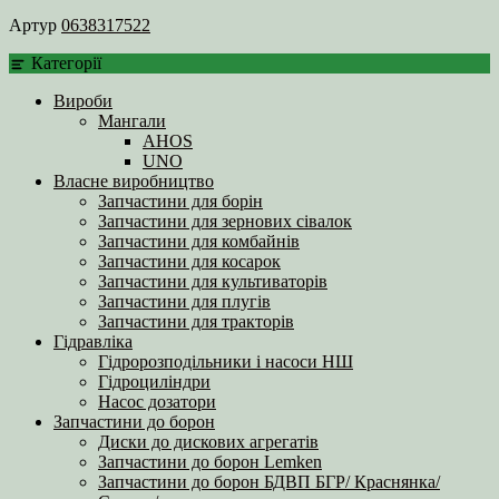
Артур
0638317522
Категорії
Вироби
Мангали
AHOS
UNO
Власне виробництво
Запчастини для борін
Запчастини для зернових сівалок
Запчастини для комбайнів
Запчастини для косарок
Запчастини для культиваторів
Запчастини для плугів
Запчастини для тракторів
Гідравліка
Гідророзподільники і насоси НШ
Гідроциліндри
Насос дозатори
Запчастини до борон
Диски до дискових агрегатів
Запчастини до борон Lemken
Запчастини до борон БДВП БГР/ Краснянка/