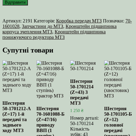
Артикул:
2191
Категорія:
Коробка передач МТЗ
Позначки:
70-
1601028
,
Запчастини до МТЗ
,
Кронштейн підшипника
корпуса зчеплення МТЗ
,
Кронштейн підшипника
понижуючого редуктора МТЗ
Супутні товари
Шестерня
50-1701214
(Z=43) 3
передачі
Шестерня
МТЗ
50-1701212-А
Шестерня
Шестерня
1 250
₴
(Z=17) 1-й
70-1601088-Б
50-1701105-Б
Номер деталі:
передачі та
(Z=47/16)
(Z=12)
50-1701214
заднього
приводу
головної
Кількість
ходу МТЗ
ВВП (1
передачі
зубів: 43
ступінь)
(хвостовик)