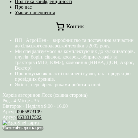
Політика конфіденційності
Про нас
Умови повернення
Кошик
ПП «АгроШел» - виробництво та постачання запчастин
до сільськогосподарської техніки з 2002 року.
Ми спеціалізуємося на комплектуючих до культиваторів,
плугів, борін, сівалок, косарок, обприскувачів та
тракторів (МТЗ, ЮМЗ), комбайнів (НИВА, ДОН, Акрос,
Вектор).
Пропонуємо як власні посилені вузли, так і продукцію
провідних брендів.
Якість, перевірена роками роботи в полі.
Харків авторинок Лоск (східна сторона)
Ряд - 4 Місце - 35
Вівторок - Неділя з 9.00 - 16.00
Артур
0965873109
Артур
0638317522
Натисніть для карти