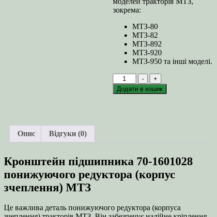
моделей тракторів МТЗ,
зокрема:
МТЗ-80
МТЗ-82
МТЗ-892
МТЗ-920
МТЗ-950 та інші моделі.
Кронштейн
-
+
підшипника
Додати в кошик
70-
1601028
понижуючого
редуктора
(корпус
Опис
Відгуки (0)
зчеплення)
МТЗ
кількість
Кронштейн підшипника 70-1601028
понижуючого редуктора (корпус
зчеплення) МТЗ
Це важлива деталь понижуючого редуктора (корпуса
зчеплення) тракторів МТЗ. Він забезпечує надійне кріплення