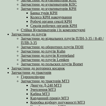
Запчастини до культиваторів КПЕ
Запчастини до культиваторів КПС
Запчастини до культиваторів КРН
Банка туків КРН
Колесо КРН накочування
Робочі органи секції КРН
Секція робочих органів КРН
Стійки Культиваторів і їх комплектуючі
Запчастини до плугів
Запчастини до відвальних плугів ПЛН-3-35 / 8-40 /
ПЛВ-3-35
Запчастини до оборотних плугів ПОН
Запчастини до плугів Kuhn
Запчастини до плугів Kverneland
Запчастини до плугів Lemken
Запчастини до польских плугів Bomet
Запчастини до роторних косарок
Запчастини до тракторів
Гідроциліндри
Запчастини до тракторів МТЗ
Двигун Д-240 МТЗ
Зчеплення МТЗ
Кабіна МТЗ
Карданний привід МТЗ
Коробка відбору потужності МТЗ