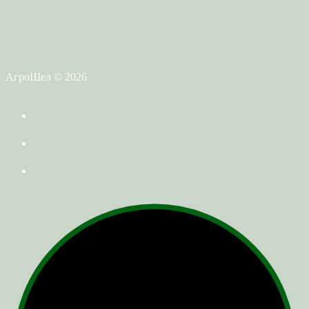
АгроШел © 2026