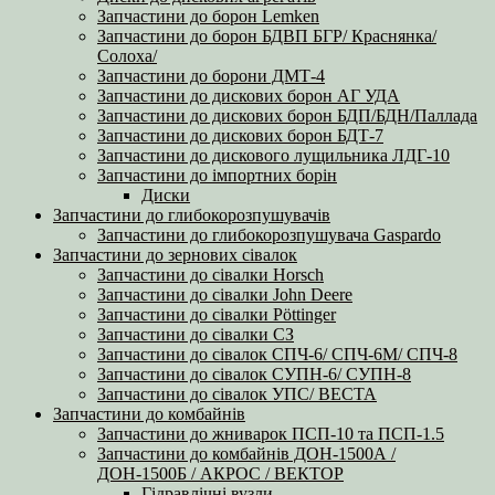
Запчастини до борон Lemken
Запчастини до борон БДВП БГР/ Краснянка/
Солоха/
Запчастини до борони ДМТ-4
Запчастини до дискових борон АГ УДА
Запчастини до дискових борон БДП/БДН/Паллада
Запчастини до дискових борон БДТ-7
Запчастини до дискового лущильника ЛДГ-10
Запчастини до імпортних борін
Диски
Запчастини до глибокорозпушувачів
Запчастини до глибокорозпушувача Gaspardo
Запчастини до зернових сівалок
Запчастини до сівалки Horsch
Запчастини до сівалки John Deere
Запчастини до сівалки Pöttinger
Запчастини до сівалки СЗ
Запчастини до сівалок СПЧ-6/ СПЧ-6М/ СПЧ-8
Запчастини до сівалок СУПН-6/ СУПН-8
Запчастини до сівалок УПС/ ВЕСТА
Запчастини до комбайнів
Запчастини до жниварок ПСП-10 та ПСП-1.5
Запчастини до комбайнів ДОН-1500А /
ДОН-1500Б / АКРОС / ВЕКТОР
Гідравлічні вузли