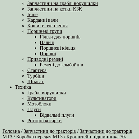
Запчастини на граблі ворушилки
Запчастини на котки КЗК
Інше
Карданні вали
Кошики зчеплення
Поршневі групи
Гільзи для поршнів
Пальці
Поршневі кільця
Поршні
Приводні ремені
Ремені до комбайнів
Стартера
Турбіни
Шпагат
Техніка
Граблі ворушилки
Культиватори
Мотоблоки
Плуги
Відвальні плуги
Роторні косарки
Головна
/
Запчастини до тракторів
/
Запчастини до тракторів
МТЗ
/
Коробка передач МТЗ
/ Кронштейн підшипника 70-