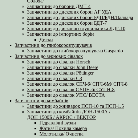
Солоха/
Запчастини до борони ДМТ-4
Запчастини до дискових борон АГ УДА
Запчастини до дискових борон БДП/БДН/Паллада
Запчастини до дискових борон БДТ-7
Запчастини до дискового лущильника ЛДГ-10
Запчастини до імпортних борін
Диски
Запчастини до глибокорозпушувачів
Запчастини до глибокорозпушувача Gaspardo
Запчастини до зернових сівалок
Запчастини до сівалки Horsch
Запчастини до сівалки John Deere
Запчастини до сівалки Pöttinger
Запчастини до сівалки СЗ
Запчастини до сівалок СПЧ-6/ СПЧ-6М/ СПЧ-8
Запчастини до сівалок СУПН-6/ СУПН-8
Запчастини до сівалок УПС/ ВЕСТА
Запчастини до комбайнів
Запчастини до жниварок ПСП-10 та ПСП-1.5
Запчастини до комбайнів ДОН-1500А /
ДОН-1500Б / АКРОС / ВЕКТОР
Гідравлічні вузли
Жатка/ Похила камера
Молотилка/ Очистка