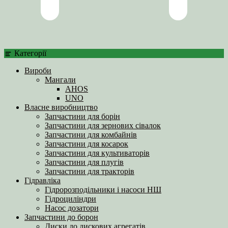
Категорії
Вироби
Мангали
AHOS
UNO
Власне виробництво
Запчастини для борін
Запчастини для зернових сівалок
Запчастини для комбайнів
Запчастини для косарок
Запчастини для культиваторів
Запчастини для плугів
Запчастини для тракторів
Гідравліка
Гідророзподільники і насоси НШ
Гідроциліндри
Насос дозатори
Запчастини до борон
Диски до дискових агрегатів