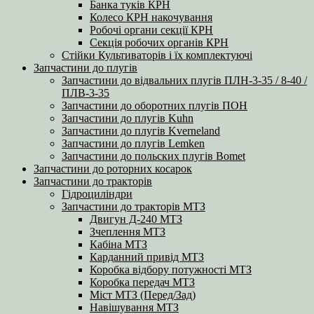
Банка туків КРН
Колесо КРН накочування
Робочі органи секції КРН
Секція робочих органів КРН
Стійки Культиваторів і їх комплектуючі
Запчастини до плугів
Запчастини до відвальних плугів ПЛН-3-35 / 8-40 /
ПЛВ-3-35
Запчастини до оборотних плугів ПОН
Запчастини до плугів Kuhn
Запчастини до плугів Kverneland
Запчастини до плугів Lemken
Запчастини до польских плугів Bomet
Запчастини до роторних косарок
Запчастини до тракторів
Гідроциліндри
Запчастини до тракторів МТЗ
Двигун Д-240 МТЗ
Зчеплення МТЗ
Кабіна МТЗ
Карданний привід МТЗ
Коробка відбору потужності МТЗ
Коробка передач МТЗ
Міст МТЗ (Перед/Зад)
Навішування МТЗ