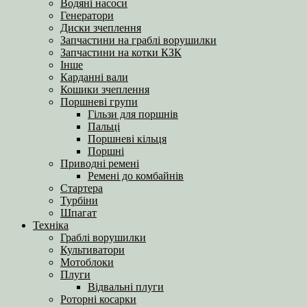
Водяні насоси
Генератори
Диски зчеплення
Запчастини на граблі ворушилки
Запчастини на котки КЗК
Інше
Карданні вали
Кошики зчеплення
Поршневі групи
Гільзи для поршнів
Пальці
Поршневі кільця
Поршні
Приводні ремені
Ремені до комбайнів
Стартера
Турбіни
Шпагат
Техніка
Граблі ворушилки
Культиватори
Мотоблоки
Плуги
Відвальні плуги
Роторні косарки