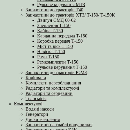
Рульове керування МТЗ
Запчастини до тракторів Т40
Запчастини до тракторів ХТЗ/ Т-150/ Т-150К
Двигун СМД 60-62
Зчеплення Т-150
Кабіна Т-150
Карданна передача Т-150
Коробка передач Т-150
Міст та вісь Т-150
Навіска Т-150
Рама Т-150
Ремкомплекти Т-150
Рульове керування Т-150
Запчастини до тракторів ЮМЗ
Колінвали
Комплекти переобладнання
Радіатори та комплектуючі
Радіатори та серцевини
Трансмісія
Комплектуючі
Водяні насоси
Генератори
Диски зчеплення
Запчастини на граблі ворушилки
Запчастини на котки КЗК