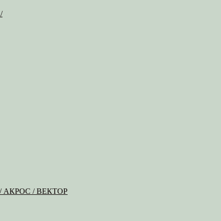
/
Б / АКРОС / ВЕКТОР