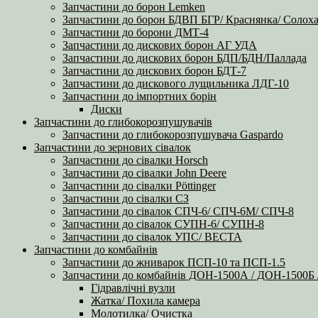
Запчастини до борон Lemken
Запчастини до борон БДВП БГР/ Краснянка/ Солоха
Запчастини до борони ДМТ-4
Запчастини до дискових борон АГ УДА
Запчастини до дискових борон БДП/БДН/Паллада
Запчастини до дискових борон БДТ-7
Запчастини до дискового лущильника ЛДГ-10
Запчастини до імпортних борін
Диски
Запчастини до глибокорозпушувачів
Запчастини до глибокорозпушувача Gaspardo
Запчастини до зернових сівалок
Запчастини до сівалки Horsch
Запчастини до сівалки John Deere
Запчастини до сівалки Pöttinger
Запчастини до сівалки СЗ
Запчастини до сівалок СПЧ-6/ СПЧ-6М/ СПЧ-8
Запчастини до сівалок СУПН-6/ СУПН-8
Запчастини до сівалок УПС/ ВЕСТА
Запчастини до комбайнів
Запчастини до жниварок ПСП-10 та ПСП-1.5
Запчастини до комбайнів ДОН-1500А / ДОН-1500
Гідравлічні вузли
Жатка/ Похила камера
Молотилка/ Очистка