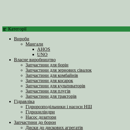
Категорії
Вироби
Мангали
AHOS
UNO
Власне виробництво
Запчастини для борін
Запчастини для зернових сівалок
Запчастини для комбайнів
Запчастини для косарок
Запчастини для культиваторів
Запчастини для плугів
Запчастини для тракторів
Гідравліка
Гідророзподільники і насоси НШ
Гідроциліндри
Насос дозатори
Запчастини до борон
Диски до дискових агрегатів