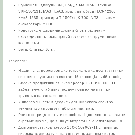
Сумісність: двигуни ЗІЛ, СМД, ЯМЗ, ММЗ; техніка –
ЗІЛ‑130/131, МАЗ, КрАЗ, Урал, автобуси ПАЗ‑4230,
КАвЗ‑4235, трактори Т‑150Г/К, К‑700, МТЗ, а також
екскаватори АТЕК.
Конструкція: двоциліндровий блок з рідинним
охолодженням, оснащений головкою з пружинними
клапанами.
Вага: близько 10 кг.
Переваги:
Надійність: перевірена конструкція, яка десятиліттями
використовується на вантажній та спеціальній техніці.
Висока продуктивність: компресор 130-3509009-11
забезпечує стабільну подачу повітря навіть при
тривалих навантаженнях.
Універсальність: підходить для широкого спектра
техніки, що спрощує підбір запчастини.
Ремонтопридатність: можливість відновлення та заміни
окремих вузлів, що знижує витрати на обслуговування.
Довговічність: компресор 130-3509009-11 стійкий до
високих температур і навантажень завдяки системі