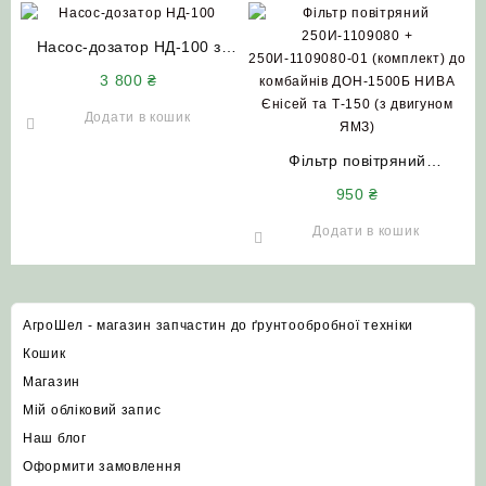
Насос-дозатор НД-100 з
клапаном STA-ON
3 800
₴
(Словаччина)
Додати в кошик
Фільтр повітряний
250И-1109080 +
950
₴
250И-1109080-01
(комплект) до комбайнів
Додати в кошик
ДОН-1500Б НИВА Єнісей та
Т-150 (з двигуном ЯМЗ)
АгроШел - магазин запчастин до ґрунтообробної техніки
Кошик
Магазин
Мій обліковий запис
Наш блог
Оформити замовлення