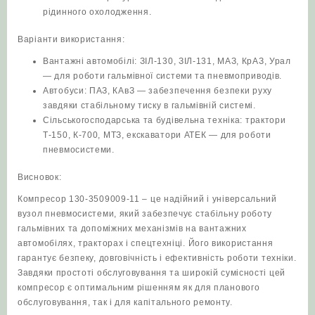
рідинного охолодження.
Варіанти використання:
Вантажні автомобілі: ЗІЛ‑130, ЗІЛ‑131, МАЗ, КрАЗ, Урал
— для роботи гальмівної системи та пневмоприводів.
Автобуси: ПАЗ, КАвЗ — забезпечення безпеки руху
завдяки стабільному тиску в гальмівній системі.
Сільськогосподарська та будівельна техніка: трактори
Т‑150, К‑700, МТЗ, екскаватори АТЕК — для роботи
пневмосистеми.
Висновок:
Компресор 130-3509009-11 – це надійний і універсальний
вузол пневмосистеми, який забезпечує стабільну роботу
гальмівних та допоміжних механізмів на вантажних
автомобілях, тракторах і спецтехніці. Його використання
гарантує безпеку, довговічність і ефективність роботи техніки.
Завдяки простоті обслуговування та широкій сумісності цей
компресор є оптимальним рішенням як для планового
обслуговування, так і для капітального ремонту.