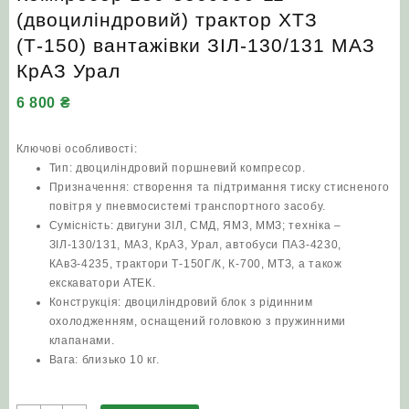
(двоциліндровий) трактор ХТЗ
(Т-150) вантажівки ЗІЛ‑130/131 МАЗ
КрАЗ Урал
6 800
₴
Ключові особливості:
Тип: двоциліндровий поршневий компресор.
Призначення: створення та підтримання тиску стисненого
повітря у пневмосистемі транспортного засобу.
Сумісність: двигуни ЗІЛ, СМД, ЯМЗ, ММЗ; техніка –
ЗІЛ‑130/131, МАЗ, КрАЗ, Урал, автобуси ПАЗ‑4230,
КАвЗ‑4235, трактори Т‑150Г/К, К‑700, МТЗ, а також
екскаватори АТЕК.
Конструкція: двоциліндровий блок з рідинним
охолодженням, оснащений головкою з пружинними
клапанами.
Вага: близько 10 кг.