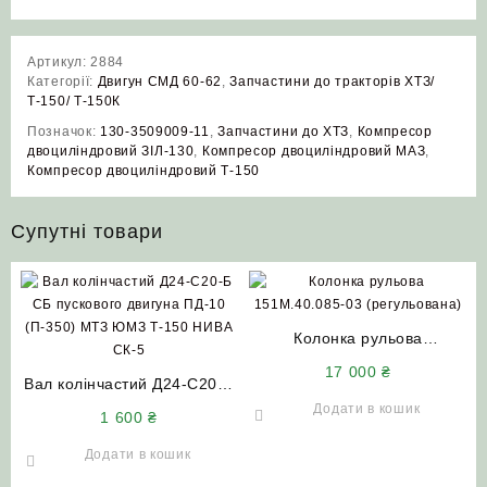
Артикул:
2884
Категорії:
Двигун СМД 60-62
,
Запчастини до тракторів ХТЗ/
Т-150/ Т-150К
Позначок:
130-3509009-11
,
Запчастини до ХТЗ
,
Компресор
двоциліндровий ЗІЛ‑130
,
Компресор двоциліндровий МАЗ
,
Компресор двоциліндровий Т‑150
Супутні товари
Колонка рульова
151М.40.085-03
17 000
₴
Вал колінчастий Д24-С20-Б
(регульована) Т-150
СБ пускового двигуна ПД-10
Т-17021 Т-17221
Додати в кошик
1 600
₴
(П-350) МТЗ ЮМЗ Т-150
НИВА СК-5
Додати в кошик