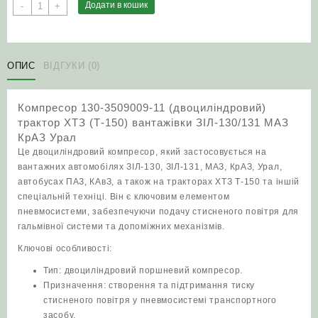
Компресор
Додати в кошик
-
+
130-
3509009-
11
(двоциліндровий)
ОПИС
ВІДГУКИ (0)
трактор
ХТЗ
Компресор 130-3509009-11 (двоциліндровий)
(Т-150)
трактор ХТЗ (Т-150) вантажівки ЗІЛ‑130/131 МАЗ
вантажівки
КрАЗ Урал
ЗІЛ‑130/131
Це двоциліндровий компресор, який застосовується на
МАЗ
вантажних автомобілях ЗІЛ‑130, ЗІЛ‑131, МАЗ, КрАЗ, Урал,
КрАЗ
автобусах ПАЗ, КАвЗ, а також на тракторах ХТЗ Т‑150 та іншій
Урал
спеціальній техніці. Він є ключовим елементом
кількість
пневмосистеми, забезпечуючи подачу стисненого повітря для
гальмівної системи та допоміжних механізмів.
Ключові особливості:
Тип: двоциліндровий поршневий компресор.
Призначення: створення та підтримання тиску
стисненого повітря у пневмосистемі транспортного
засобу.