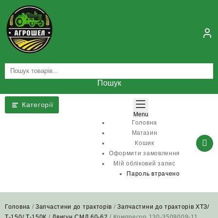
Skip
to
content
Пошук
Категорії
Menu
Головна
Магазин
Кошик
Оформити замовлення
Мій обліковий запис
Пароль втрачено
Головна
/
Запчастини до тракторів
/
Запчастини до тракторів ХТЗ/
Т-150/ Т-150К
/
Двигун СМД 60-62
/ Компресор 130-3509009-11