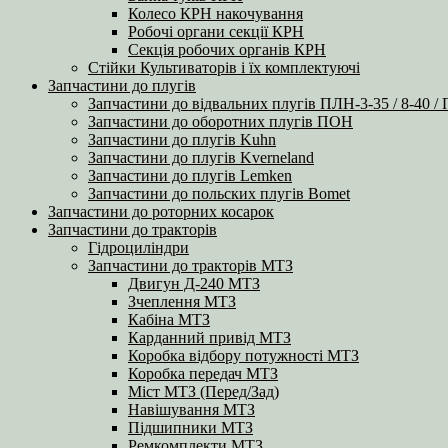
Колесо КРН накочування
Робочі органи секції КРН
Секція робочих органів КРН
Стійки Культиваторів і їх комплектуючі
Запчастини до плугів
Запчастини до відвальних плугів ПЛН-3-35 / 8-40 /
Запчастини до оборотних плугів ПОН
Запчастини до плугів Kuhn
Запчастини до плугів Kverneland
Запчастини до плугів Lemken
Запчастини до польских плугів Bomet
Запчастини до роторних косарок
Запчастини до тракторів
Гідроциліндри
Запчастини до тракторів МТЗ
Двигун Д-240 МТЗ
Зчеплення МТЗ
Кабіна МТЗ
Карданний привід МТЗ
Коробка відбору потужності МТЗ
Коробка передач МТЗ
Міст МТЗ (Перед/Зад)
Навішування МТЗ
Підшипники МТЗ
Ремкомплекти МТЗ