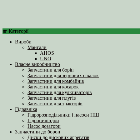
Категорії
Вироби
Мангали
AHOS
UNO
Власне виробництво
Запчастини для борін
Запчастини для зернових сівалок
Запчастини для комбайнів
Запчастини для косарок
Запчастини для культиваторів
Запчастини для плугів
Запчастини для тракторів
Гідравліка
Гідророзподільники і насоси НШ
Гідроциліндри
Насос дозатори
Запчастини до борон
Диски до дискових агрегатів