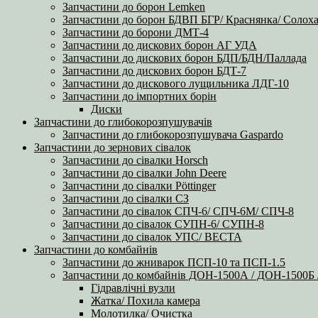
Запчастини до борон Lemken
Запчастини до борон БДВП БГР/ Краснянка/ Солоха
Запчастини до борони ДМТ-4
Запчастини до дискових борон АГ УДА
Запчастини до дискових борон БДП/БДН/Паллада
Запчастини до дискових борон БДТ-7
Запчастини до дискового лущильника ЛДГ-10
Запчастини до імпортних борін
Диски
Запчастини до глибокорозпушувачів
Запчастини до глибокорозпушувача Gaspardo
Запчастини до зернових сівалок
Запчастини до сівалки Horsch
Запчастини до сівалки John Deere
Запчастини до сівалки Pöttinger
Запчастини до сівалки СЗ
Запчастини до сівалок СПЧ-6/ СПЧ-6М/ СПЧ-8
Запчастини до сівалок СУПН-6/ СУПН-8
Запчастини до сівалок УПС/ ВЕСТА
Запчастини до комбайнів
Запчастини до жниварок ПСП-10 та ПСП-1.5
Запчастини до комбайнів ДОН-1500А / ДОН-1500
Гідравлічні вузли
Жатка/ Похила камера
Молотилка/ Очистка