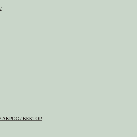
/
Б / АКРОС / ВЕКТОР