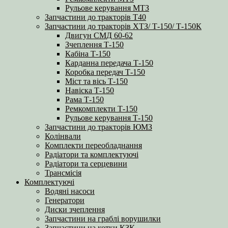
Рульове керування МТЗ
Запчастини до тракторів Т40
Запчастини до тракторів ХТЗ/ Т-150/ Т-150К
Двигун СМД 60-62
Зчеплення Т-150
Кабіна Т-150
Карданна передача Т-150
Коробка передач Т-150
Міст та вісь Т-150
Навіска Т-150
Рама Т-150
Ремкомплекти Т-150
Рульове керування Т-150
Запчастини до тракторів ЮМЗ
Колінвали
Комплекти переобладнання
Радіатори та комплектуючі
Радіатори та серцевини
Трансмісія
Комплектуючі
Водяні насоси
Генератори
Диски зчеплення
Запчастини на граблі ворушилки
Запчастини на котки КЗК