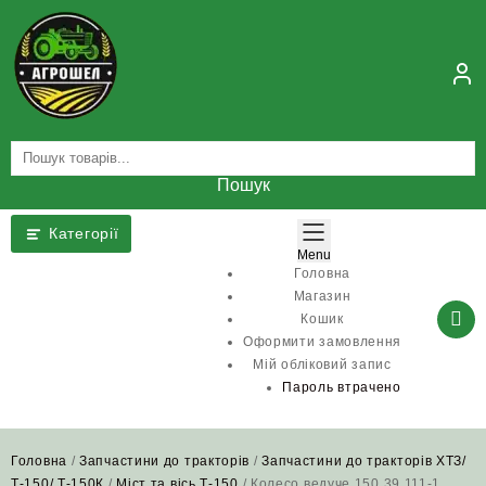
Skip
to
content
Пошук
Категорії
Menu
Головна
Магазин
Кошик
Оформити замовлення
Мій обліковий запис
Пароль втрачено
Головна
/
Запчастини до тракторів
/
Запчастини до тракторів ХТЗ/
Т-150/ Т-150К
/
Міст та вісь Т-150
/ Колесо ведуче 150.39.111-1