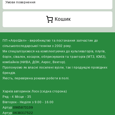
Умови повернення
Кошик
ПП «АгроШел» - виробництво та постачання запчастин до
сільськогосподарської техніки з 2002 року.
Ми спеціалізуємося на комплектуючих до культиваторів, плугів,
борін, сівалок, косарок, обприскувачів та тракторів (МТЗ, ЮМЗ),
комбайнів (НИВА, ДОН, Акрос, Вектор).
Пропонуємо як власні посилені вузли, так і продукцію провідних
брендів.
Якість, перевірена роками роботи в полі.
Харків авторинок Лоск (східна сторона)
Ряд - 4 Місце - 35
Вівторок - Неділя з 9.00 - 16.00
Артур
0965873109
Артур
0638317522