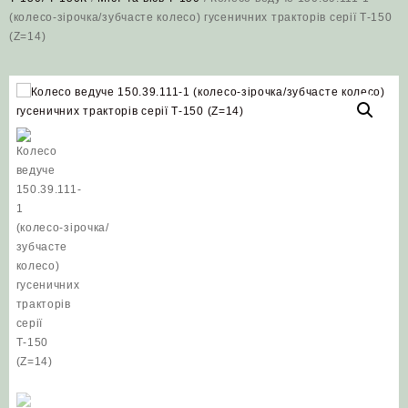
(колесо‑зірочка/зубчасте колесо) гусеничних тракторів серії Т‑150
(Z=14)