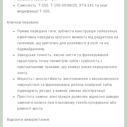
Сумісність: Т‑150, Т‑150‑05/09/25, ХТЗ‑181 та інші
модифікації Т‑150.
Ключові переваги:
Пряма передача тяги: зубчаста конструкція забезпечує
ефективну передачу крутного моменту від редуктора на
гусеницю, що критично для рухливості в полі та на
будмайданчику.
Заводська точність: якісне лиття та фрезерування
гарантують точну геометрію зубів і сумісність з
оригінальними траками, що знижує ризик передчасного
зносу.
Міцність і зносостійкість: виготовлення з високоякісного
чавуну/сталі та фрезерована робоча поверхня зубів
підвищують ресурс у важких умовах експлуатації.
Простота заміни: конструкція дозволяє відносно швидко
замінити колесо при плановому техобслуговуванні або
ремонті мосту.
Варіанти використання: