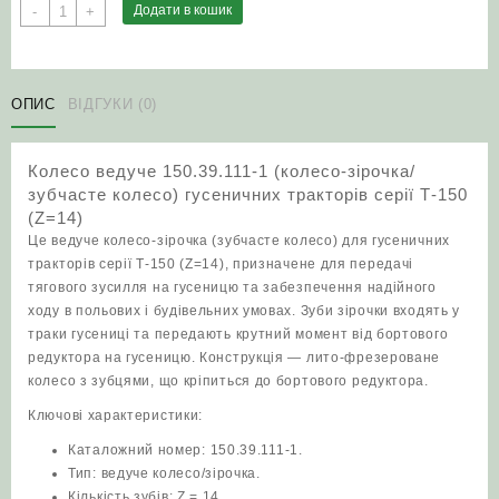
Колесо
Додати в кошик
-
+
ведуче
150.39.111-
1
(колесо‑зірочка/
ОПИС
ВІДГУКИ (0)
зубчасте
колесо)
Колесо ведуче 150.39.111-1 (колесо‑зірочка/
гусеничних
зубчасте колесо) гусеничних тракторів серії Т‑150
тракторів
(Z=14)
серії
Це ведуче колесо‑зірочка (зубчасте колесо) для гусеничних
Т‑150
тракторів серії Т‑150 (Z=14), призначене для передачі
(Z=14)
тягового зусилля на гусеницю та забезпечення надійного
кількість
ходу в польових і будівельних умовах. Зуби зірочки входять у
траки гусениці та передають крутний момент від бортового
редуктора на гусеницю. Конструкція — лито‑фрезероване
колесо з зубцями, що кріпиться до бортового редуктора.
Ключові характеристики:
Каталожний номер: 150.39.111-1.
Тип: ведуче колесо/зірочка.
Кількість зубів: Z = 14.