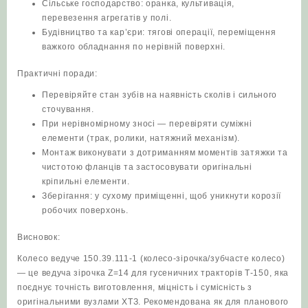
Сільське господарство: оранка, культивація,
перевезення агрегатів у полі.
Будівництво та кар’єри: тягові операції, переміщення
важкого обладнання по нерівній поверхні.
Практичні поради:
Перевіряйте стан зубів на наявність сколів і сильного
сточування.
При нерівномірному зносі — перевіряти суміжні
елементи (трак, ролики, натяжний механізм).
Монтаж виконувати з дотриманням моментів затяжки та
чистотою фланців та застосовувати оригінальні
кріпильні елементи.
Зберігання: у сухому приміщенні, щоб уникнути корозії
робочих поверхонь.
Висновок:
Колесо ведуче 150.39.111-1 (колесо‑зірочка/зубчасте колесо)
— це ведуча зірочка Z=14 для гусеничних тракторів Т‑150, яка
поєднує точність виготовлення, міцність і сумісність з
оригінальними вузлами ХТЗ. Рекомендована як для планового