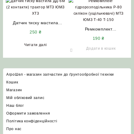
Датчик тиску мастила
ДД-6М (2 контакти) трактор
Ремкомплект
250
₴
МТЗ ЮМЗ ХТЗ
гідророзподільника Р-80
190
₴
силікон (ущільнювачі) МТЗ
Читати далі
ЮМЗ Т-40 Т-150
Додати в кошик
АгроШел - магазин запчастин до ґрунтообробної техніки
Кошик
Магазин
Мій обліковий запис
Наш блог
Оформити замовлення
Політика конфіденційності
Про нас