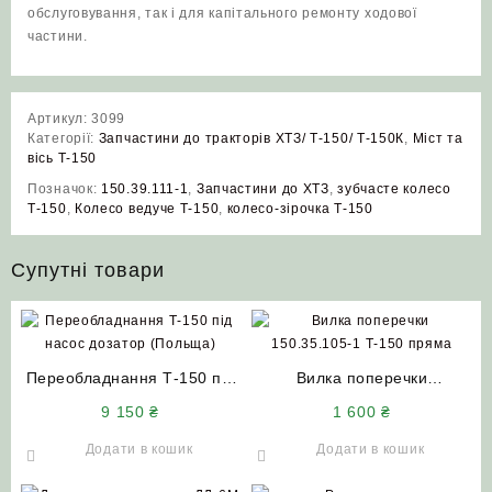
обслуговування, так і для капітального ремонту ходової
частини.
Артикул:
3099
Категорії:
Запчастини до тракторів ХТЗ/ Т-150/ Т-150К
,
Міст та
вісь Т-150
Позначок:
150.39.111-1
,
Запчастини до ХТЗ
,
зубчасте колесо
Т‑150
,
Колесо ведуче Т‑150
,
колесо‑зірочка Т‑150
Супутні товари
Переобладнання Т-150 під
Вилка поперечки
насос дозатор (Польща)
150.35.105-1 (Т-150) пряма
9 150
₴
1 600
₴
(нового зразка)
Додати в кошик
Додати в кошик