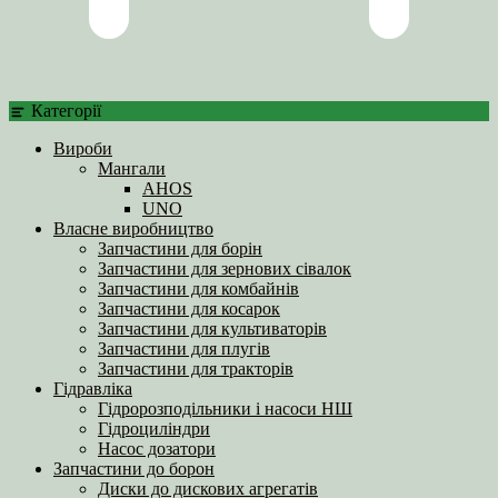
Категорії
Вироби
Мангали
AHOS
UNO
Власне виробництво
Запчастини для борін
Запчастини для зернових сівалок
Запчастини для комбайнів
Запчастини для косарок
Запчастини для культиваторів
Запчастини для плугів
Запчастини для тракторів
Гідравліка
Гідророзподільники і насоси НШ
Гідроциліндри
Насос дозатори
Запчастини до борон
Диски до дискових агрегатів