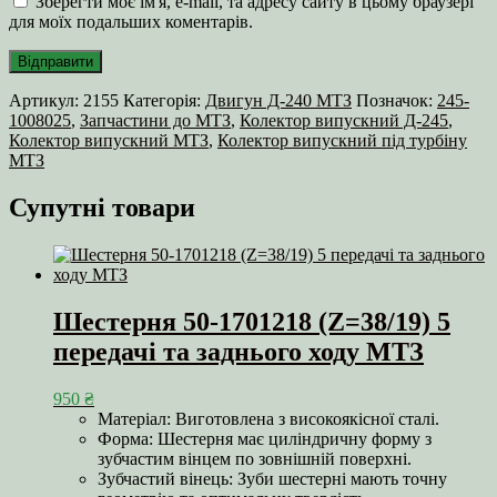
Зберегти моє ім'я, e-mail, та адресу сайту в цьому браузері
для моїх подальших коментарів.
Артикул:
2155
Категорія:
Двигун Д-240 МТЗ
Позначок:
245-
1008025
,
Запчастини до МТЗ
,
Колектор випускний Д-245
,
Колектор випускний МТЗ
,
Колектор випускний під турбіну
МТЗ
Супутні товари
Шестерня 50-1701218 (Z=38/19) 5
передачі та заднього ходу МТЗ
950
₴
Матеріал: Виготовлена з високоякісної сталі.
Форма: Шестерня має циліндричну форму з
зубчастим вінцем по зовнішній поверхні.
Зубчастий вінець: Зуби шестерні мають точну