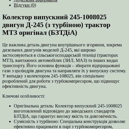
(з
Відгуки (0)
турбіною)
трактор
Колектор випускний 245-1008025
МТЗ
оригінал
двигун Д-245 (з турбіною) трактор
(БЗТДіА)
МТЗ оригінал (БЗТДіА)
кількість
Це важлива деталь двигуна внутрішнього згоряння, зокрема
дизельних двигунів моделей Д-245, які широко
застосовуються в сільськогосподарській техніці (тракторах
МТЗ), вантажних автомобілях (ЗИЛ, МАЗ) та інших видах
транспорту. Його основна функція – збирати відпрацьовані
гази з циліндрів двигуна та направляти їх у випускну систему.
У випадку з колектором 245-108025, він спеціально
розроблений для роботи з турбокомпресором, що підвищує
ефективність двигуна.
Ключові особливості:
Оригінальна деталь: Колектор випускний 245-1008025
виготовлений відповідно до заводських стандартів
БЗТДіА, що гарантує високу якість та довговічність.
Сумісність з турбіною: Спеціальна конструкція дозволяє
ефективно працювати в парі з турбокомпресором,