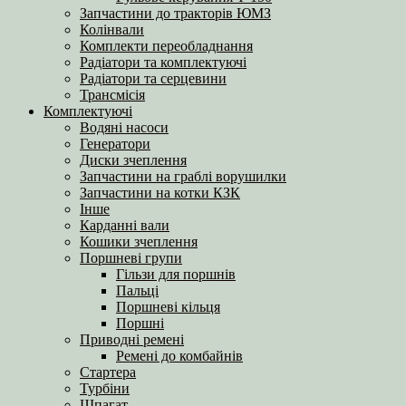
Запчастини до тракторів ЮМЗ
Колінвали
Комплекти переобладнання
Радіатори та комплектуючі
Радіатори та серцевини
Трансмісія
Комплектуючі
Водяні насоси
Генератори
Диски зчеплення
Запчастини на граблі ворушилки
Запчастини на котки КЗК
Інше
Карданні вали
Кошики зчеплення
Поршневі групи
Гільзи для поршнів
Пальці
Поршневі кільця
Поршні
Приводні ремені
Ремені до комбайнів
Стартера
Турбіни
Шпагат