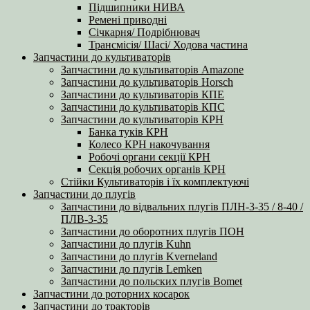
Підшипники НИВА
Ремені приводні
Січкарня/ Подрібнювач
Трансмісія/ Шасі/ Ходова частина
Запчастини до культиваторів
Запчастини до культиваторів Amazone
Запчастини до культиваторів Horsch
Запчастини до культиваторів КПЕ
Запчастини до культиваторів КПС
Запчастини до культиваторів КРН
Банка туків КРН
Колесо КРН накочування
Робочі органи секції КРН
Секція робочих органів КРН
Стійки Культиваторів і їх комплектуючі
Запчастини до плугів
Запчастини до відвальних плугів ПЛН-3-35 / 8-40 /
ПЛВ-3-35
Запчастини до оборотних плугів ПОН
Запчастини до плугів Kuhn
Запчастини до плугів Kverneland
Запчастини до плугів Lemken
Запчастини до польских плугів Bomet
Запчастини до роторних косарок
Запчастини до тракторів