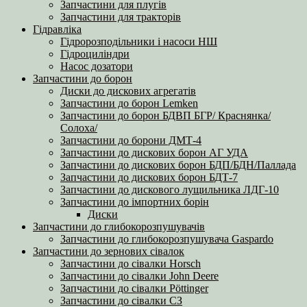
Запчастини для плугів
Запчастини для тракторів
Гідравліка
Гідророзподільники і насоси НШ
Гідроциліндри
Насос дозатори
Запчастини до борон
Диски до дискових агрегатів
Запчастини до борон Lemken
Запчастини до борон БДВП БГР/ Краснянка/
Солоха/
Запчастини до борони ДМТ-4
Запчастини до дискових борон АГ УДА
Запчастини до дискових борон БДП/БДН/Паллада
Запчастини до дискових борон БДТ-7
Запчастини до дискового лущильника ЛДГ-10
Запчастини до імпортних борін
Диски
Запчастини до глибокорозпушувачів
Запчастини до глибокорозпушувача Gaspardo
Запчастини до зернових сівалок
Запчастини до сівалки Horsch
Запчастини до сівалки John Deere
Запчастини до сівалки Pöttinger
Запчастини до сівалки СЗ