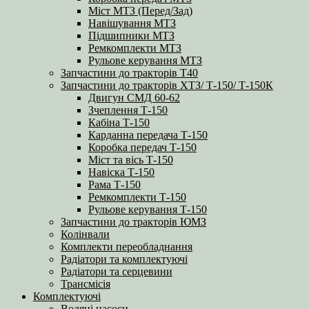
Міст МТЗ (Перед/Зад)
Навішування МТЗ
Підшипники МТЗ
Ремкомплекти МТЗ
Рульове керування МТЗ
Запчастини до тракторів Т40
Запчастини до тракторів ХТЗ/ Т-150/ Т-150К
Двигун СМД 60-62
Зчеплення Т-150
Кабіна Т-150
Карданна передача Т-150
Коробка передач Т-150
Міст та вісь Т-150
Навіска Т-150
Рама Т-150
Ремкомплекти Т-150
Рульове керування Т-150
Запчастини до тракторів ЮМЗ
Колінвали
Комплекти переобладнання
Радіатори та комплектуючі
Радіатори та серцевини
Трансмісія
Комплектуючі
Водяні насоси