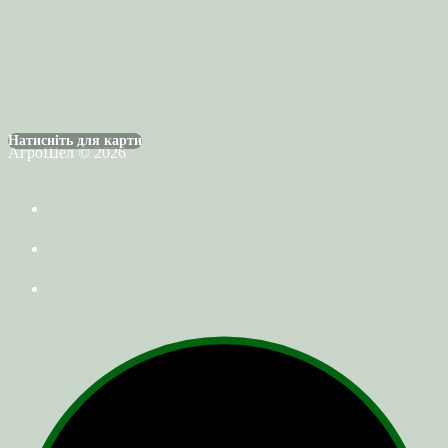
Натисніть для карти
АгроШел © 2026