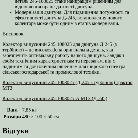
деталь 245-108025 стане найкращим рішенням для
відновлення працездатності двигуна.
Модернізація двигуна: Для підвищення потужності та
ефективності двигуна Д-245, встановлення нового
колектора може бути одним з етапів модернізації.
Висновок
Колектор випускний 245-108025 для двигуна Д-245 (з
турбіною) – це високоякісна оригінальна деталь, яка
забезпечить оптимальну роботу вашого двигуна. Завдяки
своїм технічним характеристикам та перевагам, він є
надійним та довговічним рішенням для широкого спектра
сільськогосподарської та промислової техніки.
Колектор випускний 245-1008025 (Д-245 з турбіною) трактор
МТЗ
Колектор випускний 245-1008025-А МТЗ (Д-245)
Вага
7,85 кг
Розміри
480 × 100 × 50 см
Відгуки