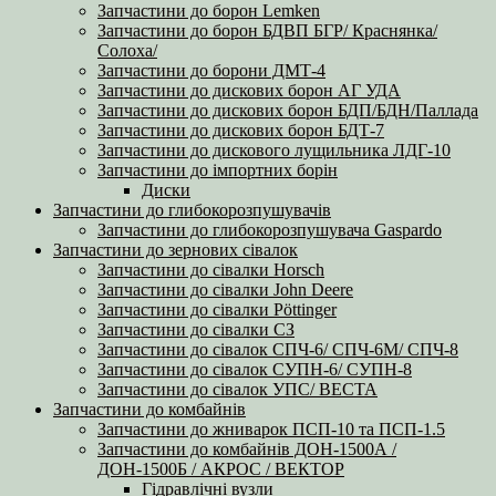
Запчастини до борон Lemken
Запчастини до борон БДВП БГР/ Краснянка/
Солоха/
Запчастини до борони ДМТ-4
Запчастини до дискових борон АГ УДА
Запчастини до дискових борон БДП/БДН/Паллада
Запчастини до дискових борон БДТ-7
Запчастини до дискового лущильника ЛДГ-10
Запчастини до імпортних борін
Диски
Запчастини до глибокорозпушувачів
Запчастини до глибокорозпушувача Gaspardo
Запчастини до зернових сівалок
Запчастини до сівалки Horsch
Запчастини до сівалки John Deere
Запчастини до сівалки Pöttinger
Запчастини до сівалки СЗ
Запчастини до сівалок СПЧ-6/ СПЧ-6М/ СПЧ-8
Запчастини до сівалок СУПН-6/ СУПН-8
Запчастини до сівалок УПС/ ВЕСТА
Запчастини до комбайнів
Запчастини до жниварок ПСП-10 та ПСП-1.5
Запчастини до комбайнів ДОН-1500А /
ДОН-1500Б / АКРОС / ВЕКТОР
Гідравлічні вузли