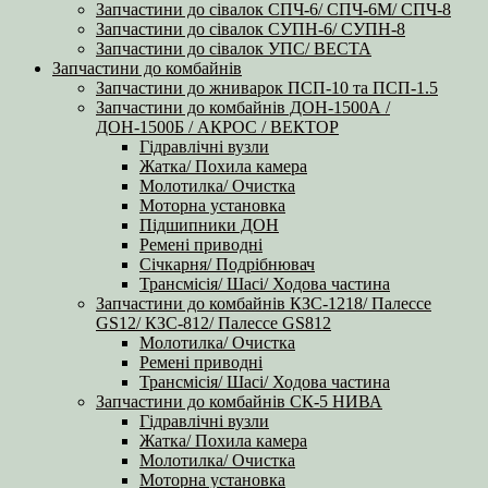
Запчастини до сівалок СПЧ-6/ СПЧ-6М/ СПЧ-8
Запчастини до сівалок СУПН-6/ СУПН-8
Запчастини до сівалок УПС/ ВЕСТА
Запчастини до комбайнів
Запчастини до жниварок ПСП-10 та ПСП-1.5
Запчастини до комбайнів ДОН-1500А /
ДОН-1500Б / АКРОС / ВЕКТОР
Гідравлічні вузли
Жатка/ Похила камера
Молотилка/ Очистка
Моторна установка
Підшипники ДОН
Ремені приводні
Січкарня/ Подрібнювач
Трансмісія/ Шасі/ Ходова частина
Запчастини до комбайнів КЗС-1218/ Палессе
GS12/ КЗС-812/ Палессе GS812
Молотилка/ Очистка
Ремені приводні
Трансмісія/ Шасі/ Ходова частина
Запчастини до комбайнів СК-5 НИВА
Гідравлічні вузли
Жатка/ Похила камера
Молотилка/ Очистка
Моторна установка