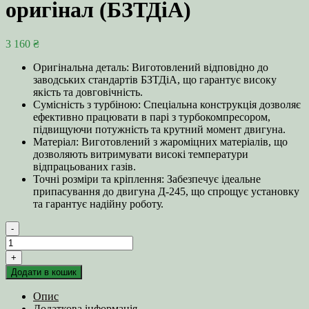
оригінал (БЗТДіА)
3 160
₴
Оригінальна деталь: Виготовлений відповідно до
заводських стандартів БЗТДіА, що гарантує високу
якість та довговічність.
Сумісність з турбіною: Спеціальна конструкція дозволяє
ефективно працювати в парі з турбокомпресором,
підвищуючи потужність та крутний момент двигуна.
Матеріал: Виготовлений з жароміцних матеріалів, що
дозволяють витримувати високі температури
відпрацьованих газів.
Точні розміри та кріплення: Забезпечує ідеальне
припасування до двигуна Д-245, що спрощує установку
та гарантує надійну роботу.
-
Колектор
випускний
+
245-
Додати в кошик
1008025
двигун
Опис
Д-245
Додаткова інформація