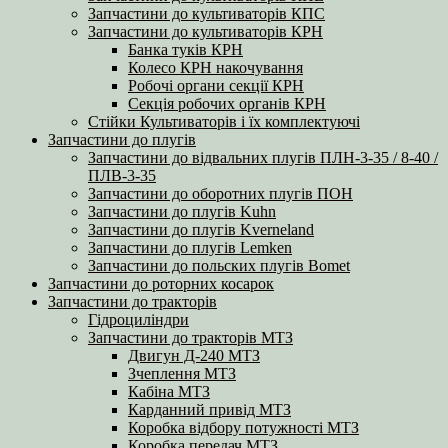
Запчастини до культиваторів КПС
Запчастини до культиваторів КРН
Банка туків КРН
Колесо КРН накочування
Робочі органи секції КРН
Секція робочих органів КРН
Стійки Культиваторів і їх комплектуючі
Запчастини до плугів
Запчастини до відвальних плугів ПЛН-3-35 / 8-40 /
ПЛВ-3-35
Запчастини до оборотних плугів ПОН
Запчастини до плугів Kuhn
Запчастини до плугів Kverneland
Запчастини до плугів Lemken
Запчастини до польских плугів Bomet
Запчастини до роторних косарок
Запчастини до тракторів
Гідроциліндри
Запчастини до тракторів МТЗ
Двигун Д-240 МТЗ
Зчеплення МТЗ
Кабіна МТЗ
Карданний привід МТЗ
Коробка відбору потужності МТЗ
Коробка передач МТЗ