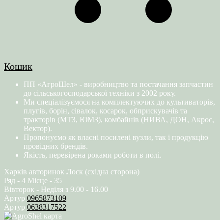
Кошик
ПП «АгроШел» - виробництво та постачання запчастин
до сільськогосподарської техніки з 2002 року.
Ми спеціалізуємося на комплектуючих до культиваторів,
плугів, борін, сівалок, косарок, обприскувачів та
тракторів (МТЗ, ЮМЗ), комбайнів (НИВА, ДОН, Акрос,
Вектор).
Пропонуємо як власні посилені вузли, так і продукцію
провідних брендів.
Якість, перевірена роками роботи в полі.
Харків авторинок Лоск (східна сторона)
Ряд - 4 Місце - 35
Вівторок - Неділя з 9.00 - 16.00
Артур
0965873109
Артур
0638317522