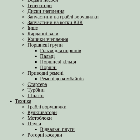
Генератори
Диски зчеплення
Запчастини на граблі ворушилки
Запчастини на котки КЗК
Інше
Карданні вали
Кошики зчеплення
Поршневі групи
Гільзи для поршнів
Пальці
Поршневі кільця
Поршні
Приводні ремені
Ремені до комбайнів
Стартера
Турбіни
Шпагат
Техніка
Граблі ворушилки
Культиватори
Мотоблоки
Плуги
Відвальні плуги
Роторні косарки