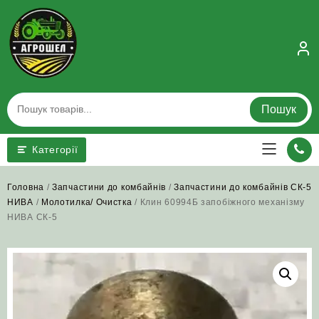
Skip
to
content
Пошук
Категорії
Головна
/
Запчастини до комбайнів
/
Запчастини до комбайнів СК-5
НИВА
/
Молотилка/ Очистка
/ Клин 60994Б запобіжного механізму
НИВА СК-5