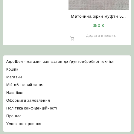
Маточина зірки муфти 54-
20138 зернового та
350
₴
колосового шнека
комбайнів СК-5 НИВА
Додати в кошик
(чавун)
АгроШел - магазин запчастин до ґрунтообробної техніки
Кошик
Магазин
Мій обліковий запис
Наш блог
Оформити замовлення
Політика конфіденційності
Про нас
Умови повернення