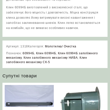
Клин 60994Б виготовлений з високоякісної сталі, що
забезпечує його міцність і довговічність. Міцна конструкція
клина дозволяє йому витримувати високі навантаження і
запобігає заклинюванню шнеків. Клин легко встановлюється
на комбайн, що не вимагає особливих навичок.
Артикул:
1318
Категорія:
Молотилка/ Очистка
Позначок:
60994Б
,
Клин 60994Б
,
Клин 60994Б запобіжного
механізму
,
Клин запобіжного механізму НИВА
,
Клин
запобіжного механізму СК-5
Супутні товари