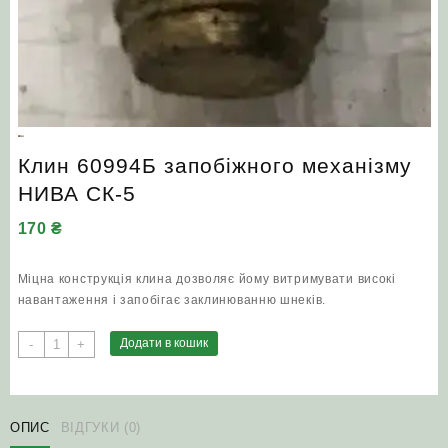
Клин 60994Б запобіжного механізму
НИВА СК-5
170
₴
Міцна конструкція клина дозволяє йому витримувати високі
навантаження і запобігає заклинюванню шнеків.
Клин
Додати в кошик
-
+
60994Б
запобіжного
механізму
НИВА
ОПИС
ВІДГУКИ (0)
СК-5