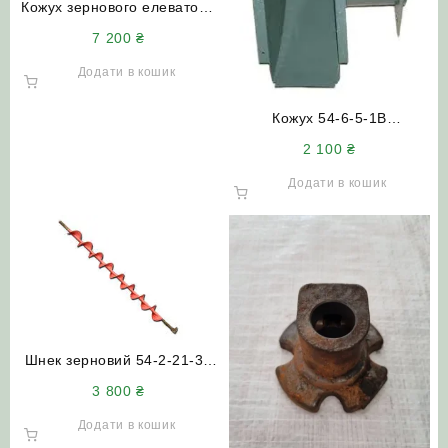
Кожух зернового елеватора
54-2-22-1Б Нива СК-5
7 200
₴
(довгий)
Додати в кошик
Кожух 54-6-5-1В
розподільного шнека
2 100
₴
комбайна СК-5М Нива
Додати в кошик
Шнек зерновий 54-2-21-3А
Нива СК-5
3 800
₴
Додати в кошик