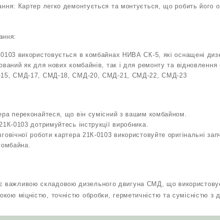
ння: Картер легко демонтується та монтується, що робить його 
ання:
-0103 використовується в комбайнах НИВА СК-5, які оснащені ди
ований як для нових комбайнів, так і для ремонту та відновлення 
15, СМД-17, СМД-18, СМД-20, СМД-21, СМД-22, СМД-23
ера переконайтеся, що він сумісний з вашим комбайном.
21К-0103 дотримуйтесь інструкції виробника.
говічної роботи картера 21К-0103 використовуйте оригінальні за
комбайна.
 є важливою складовою дизельного двигуна СМД, що використов
сокою міцністю, точністю обробки, герметичністю та сумісністю з