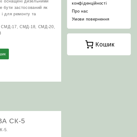
кі оснащені дизельними
конфіденційності
е бути застосований як
Про нас
 і для ремонту та
Умови повернення
 СМД-17, СМД-18, СМД-20,
3
Кошик
шик
ВА СК-5
К-5.