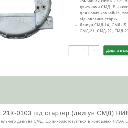
комбайнах НИВА СК-5, я
двигунами СМД. Він мож
для нових комбайнів, так
відновлення старих.
Двигун СМД-14, СМД-15,
СМД-21, СМД-22, СМД-2
Картер
-
+
Додати в ко
маховика
21К-0103
під
стартер
(двигун
СМД)
НИВА
СК-5
кількість
 21К-0103 під стартер (двигун СМД) НИ
ельного двигуна СМД, що використовується в комбайнах НИВА С