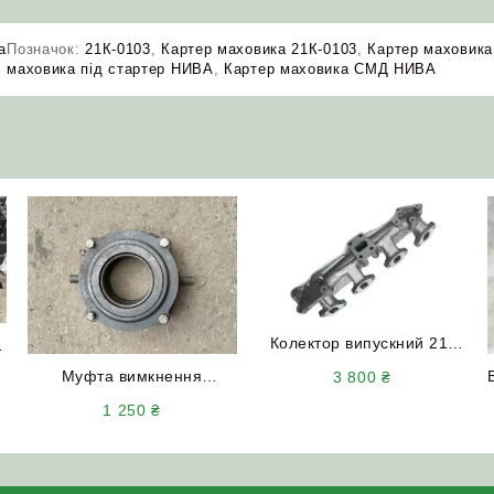
а
Позначок:
21К-0103
,
Картер маховика 21К-0103
,
Картер маховик
маховика під стартер НИВА
,
Картер маховика СМД НИВА
Колектор випускний 21-
и
0701-01 двигуна СМД (4
Муфта вимкнення
3 800
₴
шпильки) НИВА СК-5
зчеплення 20-21С2
1 250
₴
(вижимний підшипник)
двигуна СМД-18 НИВА
СК-5