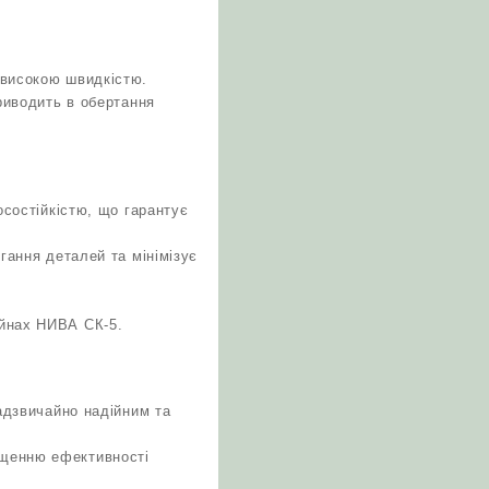
 високою швидкістю.
приводить в обертання
осостійкістю, що гарантує
гання деталей та мінімізує
айнах НИВА СК-5.
надзвичайно надійним та
ищенню ефективності