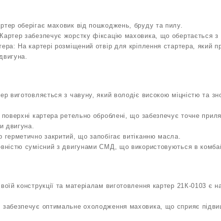
ртер оберігає маховик від пошкоджень, бруду та пилу.
Картер забезпечує жорстку фіксацію маховика, що обертається з
тера: На картері розміщений отвір для кріплення стартера, який 
двигуна.
тер виготовляється з чавуну, який володіє високою міцністю та зн
і поверхні картера ретельно оброблені, що забезпечує точне приля
ти двигуна.
р герметично закритий, що запобігає витіканню масла.
повністю сумісний з двигунами СМД, що використовуються в комб
своїй конструкції та матеріалам виготовлення картер 21К-0103 є 
р забезпечує оптимальне охолодження маховика, що сприяє підв