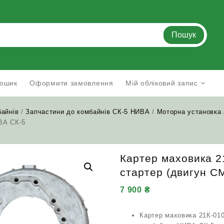
Пошук
ошик
Оформити замовлення
Мій обліковий запис
байнів
/
Запчастини до комбайнів СК-5 НИВА
/
Моторна установка
ВА СК-5
Картер маховика 2
стартер (двигун С
7 900
₴
Картер маховика 21К-010