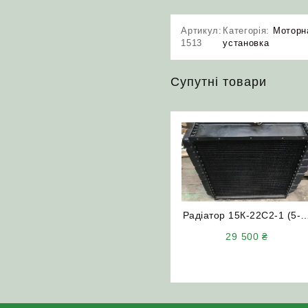
Артикул:
Категорія:
Моторн
1513
установка
Супутні товари
Радіатор 15К-22С2-1 (5-т
рядний) НИВА СК-5
29 500
₴