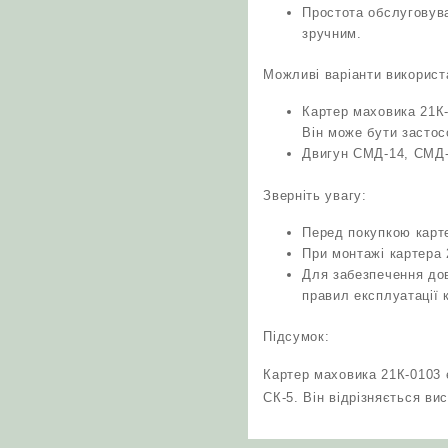
Простота обслуговува
зручним.
Можливі варіанти використ
Картер маховика 21К
Він може бути застос
Двигун СМД-14, СМД-
Зверніть увагу:
Перед покупкою карт
При монтажі картера 
Для забезпечення дов
правил експлуатації 
Підсумок:
Картер маховика 21К-0103
СК-5. Він відрізняється ви