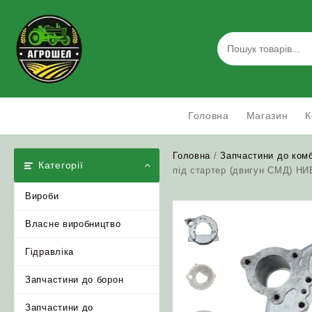
Skip
to
content
Головна
Магазин
К
Головна
/
Запчастини до ком
Категорії
під стартер (двигун СМД) НИ
Вироби
Власне виробництво
Гідравліка
Запчастини до борон
Запчастини до