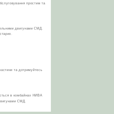
обслуговування простим та
зельними двигунами СМД.
старих.
пчастини та дотримуйтесь
ується в комбайнах НИВА
 двигунами СМД.