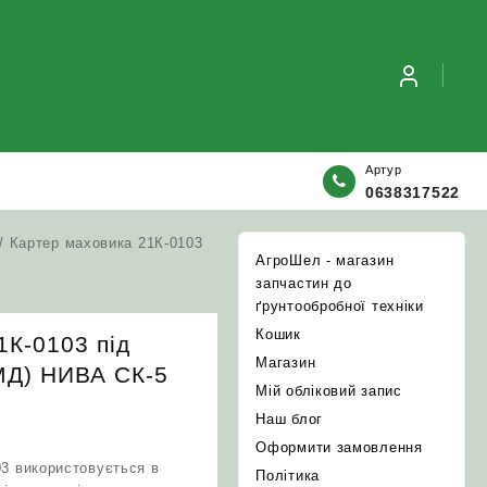
Артур
0638317522
/ Картер маховика 21К-0103
АгроШел - магазин
запчастин до
ґрунтообробної техніки
Кошик
1К-0103 під
Магазин
МД) НИВА СК-5
Мій обліковий запис
Наш блог
Оформити замовлення
3 використовується в
Політика