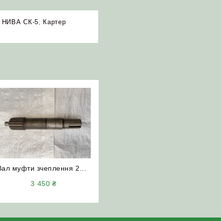
а НИВА СК-5
,
Картер
Вал муфти зчеплення 260-
1601404 (Д-260) НИВА
3 450
₴
СК-5М НИВА Ефект