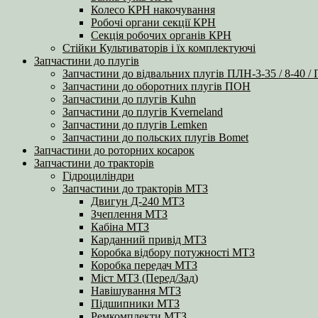
Колесо КРН накочування
Робочі органи секції КРН
Секція робочих органів КРН
Стійки Культиваторів і їх комплектуючі
Запчастини до плугів
Запчастини до відвальних плугів ПЛН-3-35 / 8-40 /
Запчастини до оборотних плугів ПОН
Запчастини до плугів Kuhn
Запчастини до плугів Kverneland
Запчастини до плугів Lemken
Запчастини до польских плугів Bomet
Запчастини до роторних косарок
Запчастини до тракторів
Гідроциліндри
Запчастини до тракторів МТЗ
Двигун Д-240 МТЗ
Зчеплення МТЗ
Кабіна МТЗ
Карданний привід МТЗ
Коробка відбору потужності МТЗ
Коробка передач МТЗ
Міст МТЗ (Перед/Зад)
Навішування МТЗ
Підшипники МТЗ
Ремкомплекти МТЗ