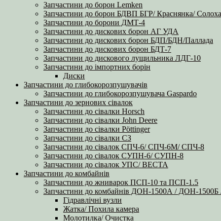
Запчастини до борон Lemken
Запчастини до борон БДВП БГР/ Краснянка/ Солоха
Запчастини до борони ДМТ-4
Запчастини до дискових борон АГ УДА
Запчастини до дискових борон БДП/БДН/Паллада
Запчастини до дискових борон БДТ-7
Запчастини до дискового лущильника ЛДГ-10
Запчастини до імпортних борін
Диски
Запчастини до глибокорозпушувачів
Запчастини до глибокорозпушувача Gaspardo
Запчастини до зернових сівалок
Запчастини до сівалки Horsch
Запчастини до сівалки John Deere
Запчастини до сівалки Pöttinger
Запчастини до сівалки СЗ
Запчастини до сівалок СПЧ-6/ СПЧ-6М/ СПЧ-8
Запчастини до сівалок СУПН-6/ СУПН-8
Запчастини до сівалок УПС/ ВЕСТА
Запчастини до комбайнів
Запчастини до жниварок ПСП-10 та ПСП-1.5
Запчастини до комбайнів ДОН-1500А / ДОН-1500
Гідравлічні вузли
Жатка/ Похила камера
Молотилка/ Очистка