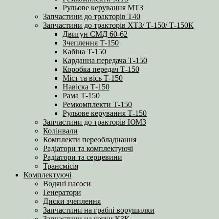
Рульове керування МТЗ
Запчастини до тракторів Т40
Запчастини до тракторів ХТЗ/ Т-150/ Т-150К
Двигун СМД 60-62
Зчеплення Т-150
Кабіна Т-150
Карданна передача Т-150
Коробка передач Т-150
Міст та вісь Т-150
Навіска Т-150
Рама Т-150
Ремкомплекти Т-150
Рульове керування Т-150
Запчастини до тракторів ЮМЗ
Колінвали
Комплекти переобладнання
Радіатори та комплектуючі
Радіатори та серцевини
Трансмісія
Комплектуючі
Водяні насоси
Генератори
Диски зчеплення
Запчастини на граблі ворушилки
Запчастини на котки КЗК