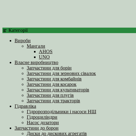
Категорії
Вироби
Мангали
AHOS
UNO
Власне виробництво
Запчастини для борін
Запчастини для зернових сівалок
Запчастини для комбайнів
Запчастини для косарок
Запчастини для культиваторів
Запчастини для плугів
Запчастини для тракторів
Гідравліка
Гідророзподільники і насоси НШ
Гідроциліндри
Насос дозатори
Запчастини до борон
Диски до дискових агрегатів