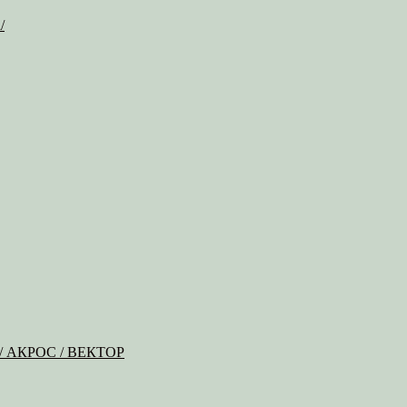
/
Б / АКРОС / ВЕКТОР