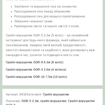
Згрібання та ворушіння сіна на сіножатях.
Просушування сіна перед збиранням.
Розпушування сіна для кращого провітрювання.
Збирання скошеної трави.
Прибирання листя та іншого сміття з полів.
Граблі-ворушилки OGR-5 3.3м (5 коліс) – це незамінний
інструмент для будь-якого фермера, який займається
сінозбиранням. Завдяки своїй високій продуктивності,
простоті використання та надійності, вони допоможуть вам
заощадити час, зусилля та підвищити якість сіна.
Граблі-ворушилки OGR-8 6.3м (8 коліс)
Граблі-ворушилки OGR-4 2.6м (4 колеса)
Граблі-ворушилки OGR-10 7.5м (10 коліс)
Артикул:
0832
Категорія:
Граблі ворушилки
Позначки:
OGR-5 3.3м
,
граблі-ворушилки
,
Граблі-ворушилки