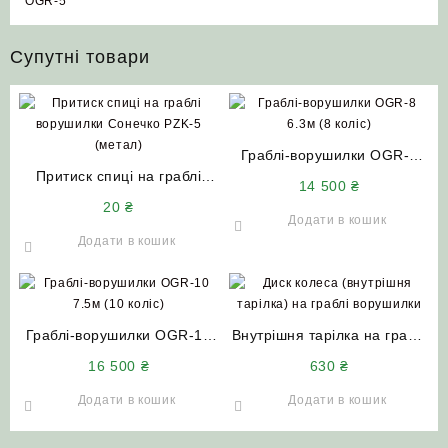
OGR-5
Супутні товари
Граблі-ворушилки OGR-8
Притиск спиці на граблі
6.3м (8 коліс)
14 500
₴
ворушилки Сонечко PZK-5
20
₴
(метал)
Додати в кошик
Додати в кошик
Граблі-ворушилки OGR-10
Внутрішня тарілка на граблі
7.5м (10 коліс)
ворушилки (Сонечко)
16 500
₴
630
₴
Додати в кошик
Додати в кошик