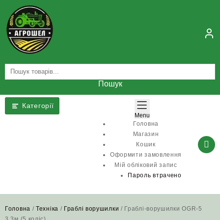
Skip
to
content
Пошук
Категорії
Menu
Головна
Магазин
Кошик
Оформити замовлення
Мій обліковий запис
Пароль втрачено
Головна
/
Техніка
/
Граблі ворушилки
/ Граблі-ворушилки OGR-5
3.3м (5 коліс)