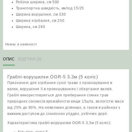
Робоча ширина, см 500
Транспортна швидкість, км/год 15/25
Ширина ворушіння, см 330
Ширина згрібання, см 250
Ширина, см 260
Немає в наявності
ОПИС
ВІДГУКИ (0)
Граблі-ворушилки OGR-5 3.3м (5 коліс)
Призначені для згрібання сухої трави з прокошування в
валки, ворушіння її в прокошуваннях і обертання валків.
Граблі використовуються для прибирання сіяних трав
природних сінокосів врожайністю вище 15ц/га, вологістю маси
від 25% до 80%. На невеликих ділянках, а також в районах з
важким доступом до сінокісних угіддях, узбіччях доріг.
Характеристика граблі-ворушилки OGR-5 3.3м (5 коліс):
Кількість коліс 5