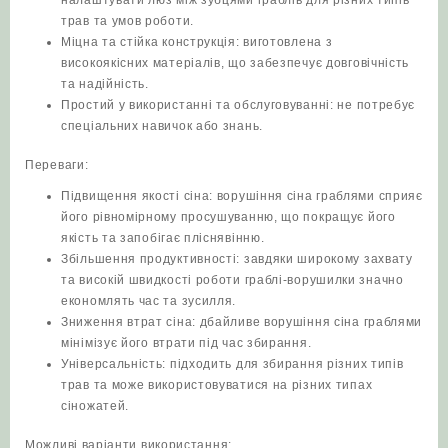
трав та умов роботи.
Міцна та стійка конструкція: виготовлена з
високоякісних матеріалів, що забезпечує довговічність
та надійність.
Простий у використанні та обслуговуванні: не потребує
спеціальних навичок або знань.
Переваги:
Підвищення якості сіна: ворушіння сіна граблями сприяє
його рівномірному просушуванню, що покращує його
якість та запобігає пліснявінню.
Збільшення продуктивності: завдяки широкому захвату
та високій швидкості роботи граблі-ворушилки значно
економлять час та зусилля.
Зниження втрат сіна: дбайливе ворушіння сіна граблями
мінімізує його втрати під час збирання.
Універсальність: підходить для збирання різних типів
трав та може використовуватися на різних типах
сіножатей.
Можливі варіанти використання: