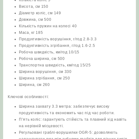
Висота, см 150
Діаметр коліс, см 149
Довжина, см 500
Кількість пружин на колесі 40
Маса, кг 185
Продуктивність ворушіння, г/год 2.8-3.3
Продуктивність згрібання, г/год 1.6-2.5
Робоча швидкість, км/год 10/15
Робоча ширина, см 500
Транспортна швидкість, км/год 15/25
Ширина ворушіння, см 330
Ширина згрібання, см 250
Ширина, см 260
Ключові особливості:
Ширина захвату 3.3 метра: забезпечує високу
продуктивність та економить час під час роботи.
П’ять коліс: гарантують стійкість та плавний хід навіть
на нерівній місцевості.
Регульовані граблі-ворушилки OGR-5: дозволяють
налаштувати люз між зубцями граблів для різних типів