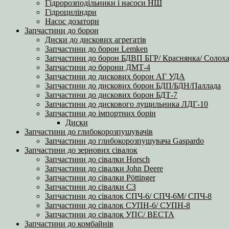
Гідророзподільники і насоси НШ
Гідроциліндри
Насос дозатори
Запчастини до борон
Диски до дискових агрегатів
Запчастини до борон Lemken
Запчастини до борон БДВП БГР/ Краснянка/ Солоха
Запчастини до борони ДМТ-4
Запчастини до дискових борон АГ УДА
Запчастини до дискових борон БДП/БДН/Паллада
Запчастини до дискових борон БДТ-7
Запчастини до дискового лущильника ЛДГ-10
Запчастини до імпортних борін
Диски
Запчастини до глибокорозпушувачів
Запчастини до глибокорозпушувача Gaspardo
Запчастини до зернових сівалок
Запчастини до сівалки Horsch
Запчастини до сівалки John Deere
Запчастини до сівалки Pöttinger
Запчастини до сівалки СЗ
Запчастини до сівалок СПЧ-6/ СПЧ-6М/ СПЧ-8
Запчастини до сівалок СУПН-6/ СУПН-8
Запчастини до сівалок УПС/ ВЕСТА
Запчастини до комбайнів