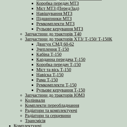
Коробка передач МТЗ
Міст МТЗ (Перед/Зад)
Навішування МТЗ
Підшипники МТЗ
Ремкомплекти МТЗ
Рульове керування МТЗ
Запчастини до тракторів Т40
Запчастини до тракторів ХТЗ/ Т-150/ Т-150К
Двигун СМД 60-62
Зчеплення Т-150
Кабіна Т-150
Карданна передача Т-150
Коробка передач Т-150
Міст та вісь Т-150
Навіска Т-150
Рама Т-150
Ремкомплекти Т-150
Рульове керування Т-150
Запчастини до тракторів ЮМЗ
Колінвали
Комплекти переобладнання
Радіатори та комплектуючі
Радіатори та серцевини
Трансмісія
Комплектуючі