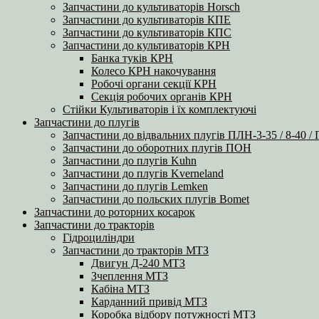
Запчастини до культиваторів Horsch
Запчастини до культиваторів КПЕ
Запчастини до культиваторів КПС
Запчастини до культиваторів КРН
Банка туків КРН
Колесо КРН накочування
Робочі органи секції КРН
Секція робочих органів КРН
Стійки Культиваторів і їх комплектуючі
Запчастини до плугів
Запчастини до відвальних плугів ПЛН-3-35 / 8-40 /
Запчастини до оборотних плугів ПОН
Запчастини до плугів Kuhn
Запчастини до плугів Kverneland
Запчастини до плугів Lemken
Запчастини до польских плугів Bomet
Запчастини до роторних косарок
Запчастини до тракторів
Гідроциліндри
Запчастини до тракторів МТЗ
Двигун Д-240 МТЗ
Зчеплення МТЗ
Кабіна МТЗ
Карданний привід МТЗ
Коробка відбору потужності МТЗ