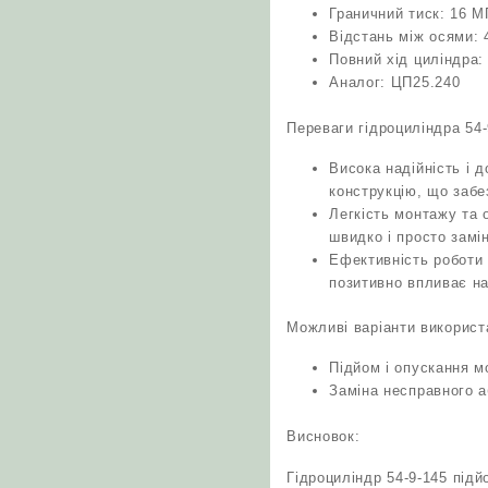
Граничний тиск: 16 М
Відстань між осями: 
Повний хід циліндра:
Аналог: ЦП25.240
Переваги гідроциліндра 54-
Висока надійність і д
конструкцію, що забе
Легкість монтажу та 
швидко і просто замін
Ефективність роботи 
позитивно впливає на
Можливі варіанти використ
Підйом і опускання 
Заміна несправного а
Висновок:
Гідроциліндр 54-9-145 під