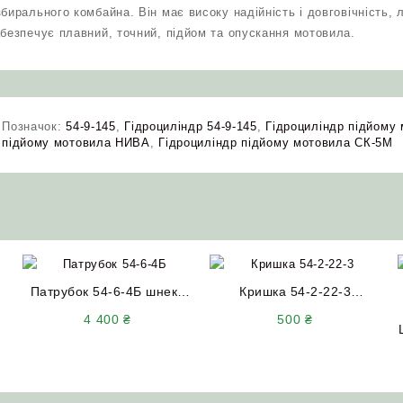
бирального комбайна. Він має високу надійність і довговічність,
абезпечує плавний, точний, підйом та опускання мотовила.
Позначок:
54-9-145
,
Гідроциліндр 54-9-145
,
Гідроциліндр підйому
підйому мотовила НИВА
,
Гідроциліндр підйому мотовила СК-5М
Патрубок 54-6-4Б шнека
Кришка 54-2-22-3
бункера СК-5 Нива
колосового та зернового
4 400
₴
500
₴
елеватора СК-5 НИВА
(верхня)