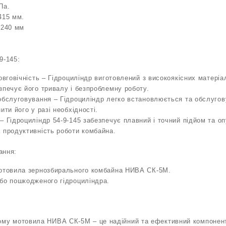
Па.
415 мм.
 240 мм
9-145:
овговічність – Гідроциліндр виготовлений з високоякісних матеріал
зпечує його тривалу і безпроблемну роботу.
обслуговування – Гідроциліндр легко встановлюється та обслуго
ити його у разі необхідності.
– Гідроциліндр 54-9-145 забезпечує плавний і точний підйом та о
 продуктивність роботи комбайна.
ання:
мотовила зернозбирального комбайна НИВА СК-5М.
бо пошкодженого гідроциліндра.
йому мотовила НИВА СК-5М – це надійний та ефективний компонент