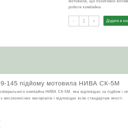
мотовила, що позитивно вплив
роботи комбайна
Гідроциліндр
-
+
Додати в ко
54-
9-
145
підйому
мотовила
НИВА
СК-5М
кількість
4-9-145 підйому мотовила НИВА СК-5М
збирального комбайна НИВА СК-5М, яка відповідає за підйом і о
з високоякісних матеріалів і відповідає всім стандартам якості.
.
.