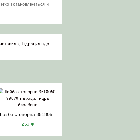
 легко встановлюється й
 мотовила
,
Гідроциліндр
Шайба стопорна 3518050-
99070 гідроциліндра
250
₴
барабана НИВА ДОН-1500