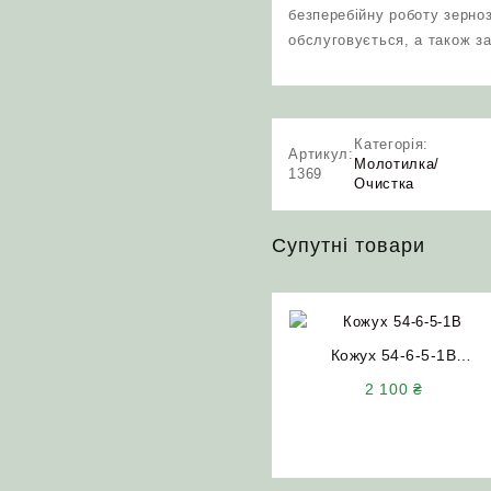
безперебійну роботу зерноз
обслуговується, а також з
Категорія:
Артикул:
Молотилка/
1369
Очистка
Супутні товари
Кожух 54-6-5-1В
розподільного шнека
2 100
₴
комбайна СК-5М Нива