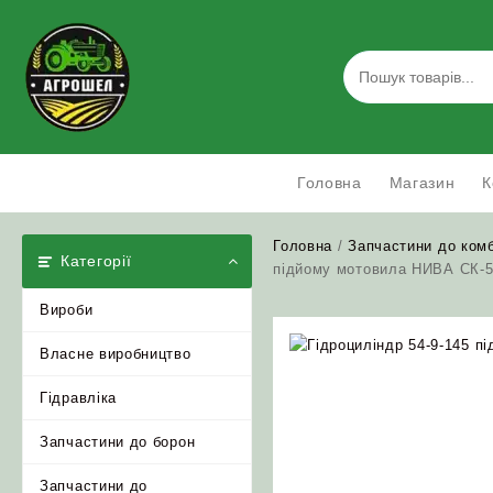
Skip
to
content
Головна
Магазин
К
Головна
/
Запчастини до ком
Категорії
підйому мотовила НИВА СК-
Вироби
Власне виробництво
Гідравліка
Запчастини до борон
Запчастини до