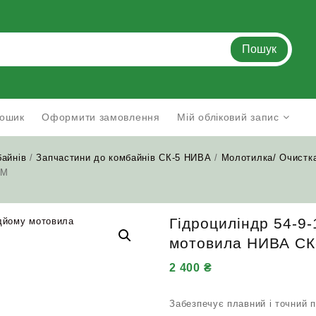
Пошук
ошик
Оформити замовлення
Мій обліковий запис
байнів
/
Запчастини до комбайнів СК-5 НИВА
/
Молотилка/ Очистк
5М
Гідроциліндр 54-9-
мотовила НИВА С
2 400
₴
Забезпечує плавний і точний 