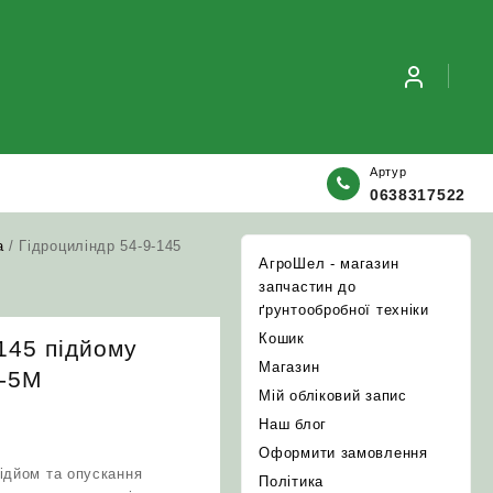
Артур
0638317522
а
/ Гідроциліндр 54-9-145
АгроШел - магазин
запчастин до
ґрунтообробної техніки
Кошик
145 підйому
Магазин
К-5М
Мій обліковий запис
Наш блог
Оформити замовлення
підйом та опускання
Політика