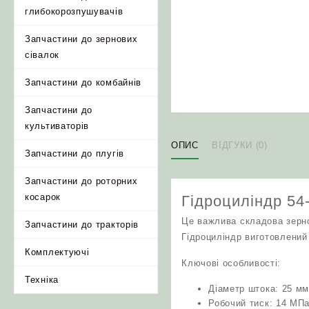
глибокорозпушувачів
Запчастини до зернових
сівалок
Запчастини до комбайнів
Запчастини до
культиваторів
ОПИС
ВІДГУКИ (0)
Запчастини до плугів
Запчастини до роторних
косарок
Гідроциліндр 5
Це важлива складова зерно
Запчастини до тракторів
Гідроциліндр виготовлений 
Комплектуючі
Ключові особливості:
Техніка
Діаметр штока: 25 мм
Робочий тиск: 14 МПа