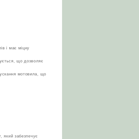
ів і має міцну
вується, що дозволяє
пускання мотовила, що
, який забезпечує