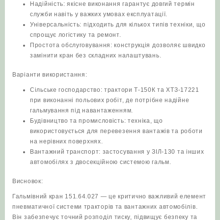
Надійність: якісне виконання гарантує довгий термін
служби навіть у важких умовах експлуатації.
Універсальність: підходить для кількох типів техніки, що
спрощує логістику та ремонт.
Простота обслуговування: конструкція дозволяє швидко
замінити кран без складних налаштувань.
Варіанти використання:
Сільське господарство: трактори Т‑150К та ХТЗ‑17221
при виконанні польових робіт, де потрібне надійне
гальмування під навантаженням.
Будівництво та промисловість: техніка, що
використовується для перевезення вантажів та роботи
на нерівних поверхнях.
Вантажний транспорт: застосування у ЗІЛ‑130 та інших
автомобілях з двосекційною системою гальм.
Висновок:
Гальмівний кран 151.64.027 — це критично важливий елемент
пневматичної системи тракторів та вантажних автомобілів.
Він забезпечує точний розподіл тиску, підвищує безпеку та