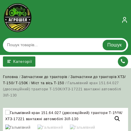
Skip
to
content
Пошук
Категорії
Головна
/
Запчастини до тракторів
/
Запчастини до тракторів ХТЗ/
Т-150/ Т-150К
/
Міст та вісь Т-150
/ Гальмівний кран 151.64.027
(двосекційний) трактори Т‑150К/ХТЗ‑17221 вантажні автомобілі
ЗІЛ‑130