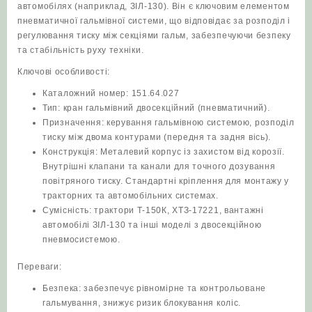
автомобілях (наприклад, ЗІЛ‑130). Він є ключовим елементом
пневматичної гальмівної системи, що відповідає за розподіл і
регулювання тиску між секціями гальм, забезпечуючи безпеку
та стабільність руху техніки.
Ключові особливості:
Каталожний номер: 151.64.027
Тип: кран гальмівний двосекційний (пневматичний).
Призначення: керування гальмівною системою, розподіл
тиску між двома контурами (передня та задня вісь).
Конструкція: Металевий корпус із захистом від корозії.
Внутрішні клапани та канали для точного дозування
повітряного тиску. Стандартні кріплення для монтажу у
тракторних та автомобільних системах.
Сумісність: трактори Т‑150К, ХТЗ‑17221, вантажні
автомобілі ЗІЛ‑130 та інші моделі з двосекційною
пневмосистемою.
Переваги:
Безпека: забезпечує рівномірне та контрольоване
гальмування, знижує ризик блокування коліс.