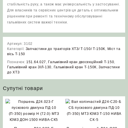
стабільність руху, а також має універсальність у застосуванні.
Для власників та сервісних центрів ця деталь є оптимальним
рішенням при ремонті та технічному обслуговуванні
гальмівних систем важкої техніки.
Артикул:
3102
Категорії:
Запчастини до тракторів ХТЗ/ Т-150/ Т-150К
,
Міст та
вісь Т-150
Позначок:
151.64.027
,
Гальмівний кран двосекційний Т‑150
,
Гальмівний кран ЗІЛ‑130
,
Гальмівний кран Т‑150К
,
Запчастини
до ХТЗ
Супутні товари