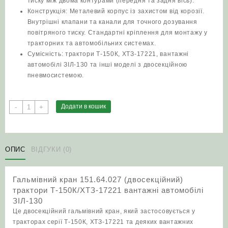
тиску між двома контурами (передня та задня вісь).
Конструкція: Металевий корпус із захистом від корозії.
Внутрішні клапани та канали для точного дозування
повітряного тиску. Стандартні кріплення для монтажу у
тракторних та автомобільних системах.
Сумісність: трактори Т‑150К, ХТЗ‑17221, вантажні
автомобілі ЗІЛ‑130 та інші моделі з двосекційною
пневмосистемою.
Гальмівний
Додати в кошик
-
+
кран
151.64.027
(двосекційний)
трактори
ОПИС
ВІДГУКИ (0)
Т‑150К/
ХТЗ‑17221
Гальмівний кран 151.64.027 (двосекційний)
вантажні
трактори Т‑150К/ХТЗ‑17221 вантажні автомобілі
автомобілі
ЗІЛ‑130
ЗІЛ‑130
Це двосекційний гальмівний кран, який застосовується у
кількість
тракторах серії Т‑150К, ХТЗ‑17221 та деяких вантажних