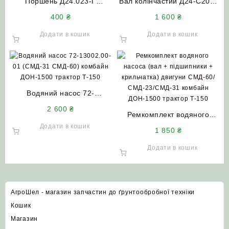
Поршень Д24.023-Г
Вал колінчастий Д24-С20-Б
пускового двигуна ПД-10
СБ пускового двигуна ПД-10
400
₴
1 600
₴
(П-350) розмір Н (72.0) МТЗ
(П-350) МТЗ ЮМЗ Т-150
ЮМЗ ДОН-1500 НИВА-СК5
НИВА СК-5
Додати в кошик
Додати в кошик
Водяний насос 72-
13002.00-01 (СМД-31
2 600
₴
СМД-60) комбайн ДОН-1500
Ремкомплект водяного
трактор Т-150
насоса (вал + підшипники +
Додати в кошик
1 850
₴
крильчатка) двигуни
СМД-60/СМД-23/СМД-31
Додати в кошик
комбайн ДОН-1500 трактор
Т-150
АгроШел - магазин запчастин до ґрунтообробної техніки
Кошик
Магазин