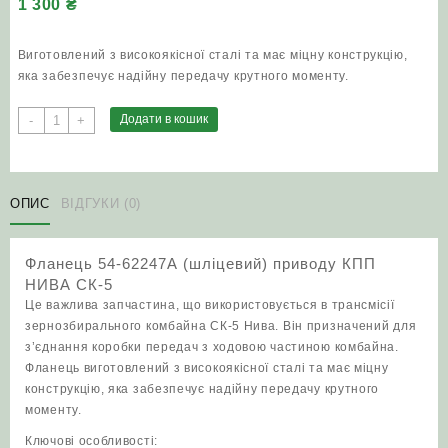
1 300
₴
Виготовлений з високоякісної сталі та має міцну конструкцію,
яка забезпечує надійну передачу крутного моменту.
Фланець
Додати в кошик
-
+
54-
62247А
(шліцевий)
приводу
ОПИС
ВІДГУКИ (0)
КПП
НИВА
Фланець 54-62247А (шліцевий) приводу КПП
СК-5
НИВА СК-5
кількість
Це важлива запчастина, що використовується в трансмісії
зернозбирального комбайна СК-5 Нива. Він призначений для
з’єднання коробки передач з ходовою частиною комбайна.
Фланець виготовлений з високоякісної сталі та має міцну
конструкцію, яка забезпечує надійну передачу крутного
моменту.
Ключові особливості: