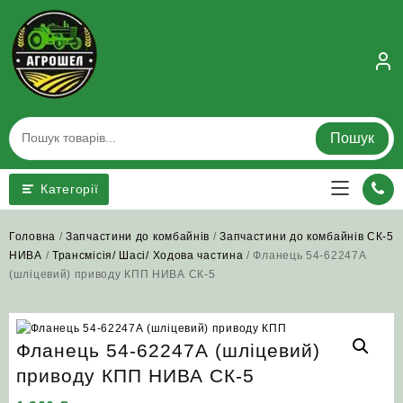
Skip
to
content
Пошук
Категорії
Головна
/
Запчастини до комбайнів
/
Запчастини до комбайнів СК-5
НИВА
/
Трансмісія/ Шасі/ Ходова частина
/ Фланець 54-62247А
(шліцевий) приводу КПП НИВА СК-5
Фланець 54-62247А (шліцевий)
приводу КПП НИВА СК-5