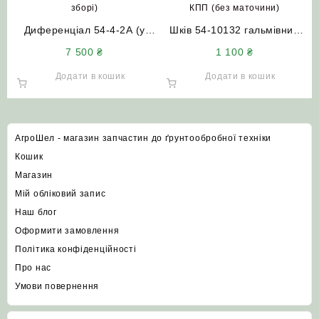
Диференціал 54-4-2А (у
Шків 54-10132 гальмівний
зборі) НИВА СК-5М
КПП (без маточини) НИВА
7 500
₴
1 100
₴
СК-5
Додати в кошик
Додати в кошик
АгроШел - магазин запчастин до ґрунтообробної техніки
Кошик
Магазин
Мій обліковий запис
Наш блог
Оформити замовлення
Політика конфіденційності
Про нас
Умови повернення