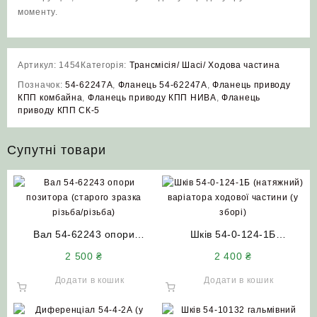
моменту.
Артикул:
1454
Категорія:
Трансмісія/ Шасі/ Ходова частина
Позначок:
54-62247А
,
Фланець 54-62247А
,
Фланець приводу
КПП комбайна
,
Фланець приводу КПП НИВА
,
Фланець
приводу КПП СК-5
Супутні товари
Вал 54-62243 опори
Шків 54-0-124-1Б
позитора (старого зразка
(натяжний) варіатора
2 500
₴
2 400
₴
різьба/різьба) НИВА СК-5
ходової частини (у зборі)
НИВА СК-5М
Додати в кошик
Додати в кошик