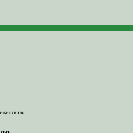
лижнє світло
тло