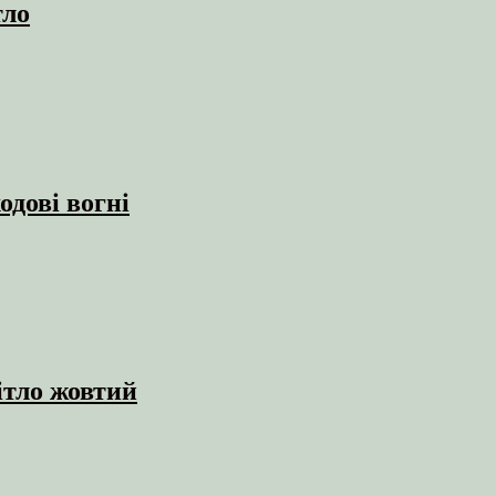
тло
одові вогні
ітло жовтий