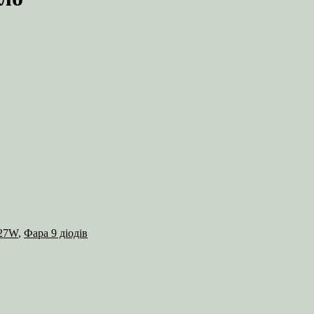
 27W
,
Фара 9 діодів