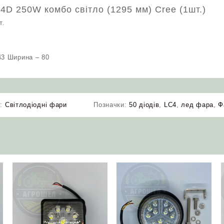
 4D 250W комбо світло (1295 мм) Cree (1шт.)
т.
43 Ширина – 80
я:
Світлодіодні фари
Позначки:
50 діодів
,
LC4
,
лед фара
,
Ф