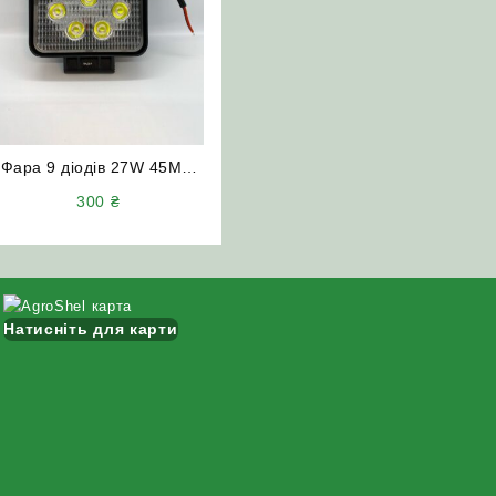
Фара 9 діодів 27W 45MM
дальнє світло жовта
300
₴
Натисніть для карти