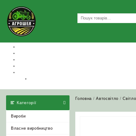
Skip
to
content
Головна
/
Автосвітло
/
Світл
Категорії
Вироби
Власне виробництво