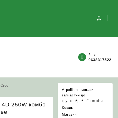
Артур
0638317522
 Cree
АгроШел - магазин
запчастин до
ґрунтообробної техніки
4 4D 250W комбо
Кошик
ree
Магазин