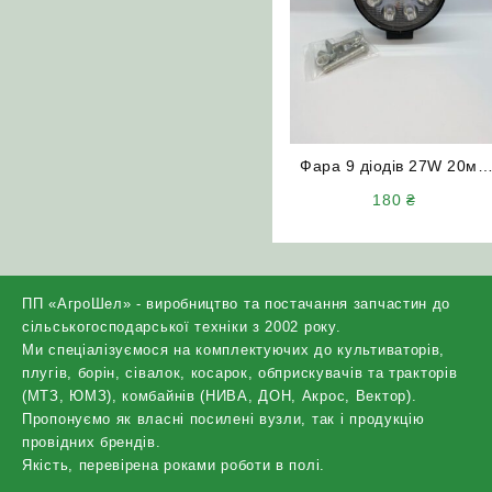
Фара 9 діодів 27W 20мм
MINI дальнє світло
180
₴
ПП «АгроШел» - виробництво та постачання запчастин до
сільськогосподарської техніки з 2002 року.
Ми спеціалізуємося на комплектуючих до культиваторів,
плугів, борін, сівалок, косарок, обприскувачів та тракторів
(МТЗ, ЮМЗ), комбайнів (НИВА, ДОН, Акрос, Вектор).
Пропонуємо як власні посилені вузли, так і продукцію
провідних брендів.
Якість, перевірена роками роботи в полі.