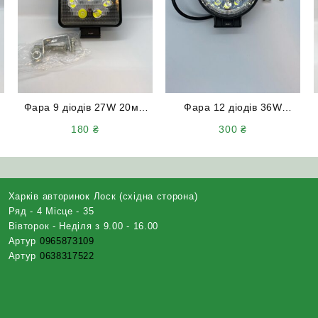
Фара 9 діодів 27W 20мм
Фара 12 діодів 36W
MINI дальнє світло
дальнє світло + ходові
180
₴
300
₴
вогні
Харків авторинок Лоск (східна сторона)
Ряд - 4 Місце - 35
Вівторок - Неділя з 9.00 - 16.00
Артур
0965873109
Артур
0638317522