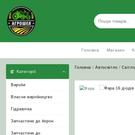
Skip
to
content
Головна
Магазин
К
Головна
/
Автосвітло
/
Світл
Категорії
Вироби
Власне виробництво
Гідравліка
Запчастини до борон
Запчастини до