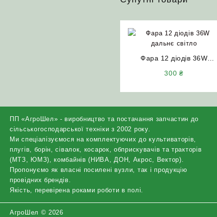
Фара 12 діодів 36W
дальнє світло
300
₴
ПП «АгроШел» - виробництво та постачання запчастин до
сільськогосподарської техніки з 2002 року.
Ми спеціалізуємося на комплектуючих до культиваторів,
плугів, борін, сівалок, косарок, обприскувачів та тракторів
(МТЗ, ЮМЗ), комбайнів (НИВА, ДОН, Акрос, Вектор).
Пропонуємо як власні посилені вузли, так і продукцію
провідних брендів.
Якість, перевірена роками роботи в полі.
АгроШел © 2026