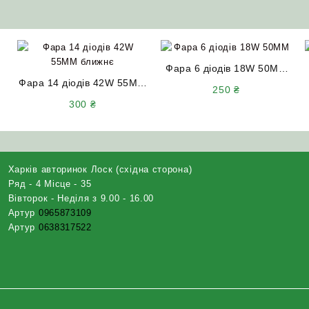
Фара 6 діодів 18W 50MM
Фара 14 діодів 42W 55MM
ближнє світло
250
₴
ближнє світло
300
₴
Харків авторинок Лоск (східна сторона)
Ряд - 4 Місце - 35
Вівторок - Неділя з 9.00 - 16.00
Артур
0965873109
Артур
0638317522