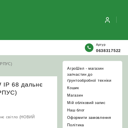
Артур
0638317522
ОРПУС)
АгроШел - магазин
запчастин до
ґрунтообробної техніки
W IP 68 дальнє
Кошик
РПУС)
Магазин
Мій обліковий запис
Наш блог
ьнє світло (НОВИЙ
Оформити замовлення
Політика