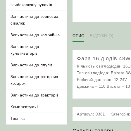
глибокорозпушувачів
Запчастини до зернових
сівалок
Запчастини до комбайнів
ОПИС
ВІДГУКИ (0)
Запчастини до
культиваторів
Фара 16 діодів 48W
Запчастини до плугів
Кількість світлодіодів: 16ш
Тип світлодіода: Epistar 3
Запчастини до роторних
Робочий діапазон: 12-24V
косарок
Довжина – 110 Висота – 13
Запчастини до тракторів
Комплектуючі
Артикул:
0381
Категорія
Техніка
Супутні товари