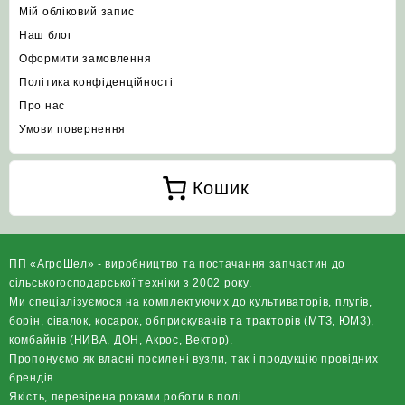
Мій обліковий запис
Наш блог
Оформити замовлення
Політика конфіденційності
Про нас
Умови повернення
Кошик
ПП «АгроШел» - виробництво та постачання запчастин до
сільськогосподарської техніки з 2002 року.
Ми спеціалізуємося на комплектуючих до культиваторів, плугів,
борін, сівалок, косарок, обприскувачів та тракторів (МТЗ, ЮМЗ),
комбайнів (НИВА, ДОН, Акрос, Вектор).
Пропонуємо як власні посилені вузли, так і продукцію провідних
брендів.
Якість, перевірена роками роботи в полі.