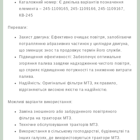
Каталожний номер: Є декілька варіантів позначення
елемента – 245-1109165, 245-1109166, 245-1109167,
КВ-245
Переваги:
Захист двигуна: Ефективно очищає повітря, запобігаючи
потраплянню абразивних частинок у циліндри двигуна,
що зменшує знос та продовжує термін його служби.
Підвищення ефективності: Забезпечує оптимальне
згоряння палива завдяки надходженню чистого повітря,
що сприяє підвищенню потужності та зниженню витрати
палива.
Надійність: Оригінальні фільтри МТЗ, як правило,
відрізняються високою якістю та надійністю.
Можливі варіанти використання:
Заміна зношеного або забрудненого повітряного
фільтра на тракторах МТЗ.
Технічне обслуговування тракторів МТЗ.
Використання в сільському господарстві, будівництві та
інших галузях, де використовуються трактори МТЗ.