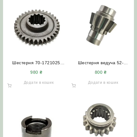
Шестерня 70-1721025
Шестерня ведуча 52-
(Z=20/34) понижуючого
2308061 редуктора ПВМ
980
₴
800
₴
редуктора МТЗ
трактор МТЗ
Додати в кошик
Додати в кошик