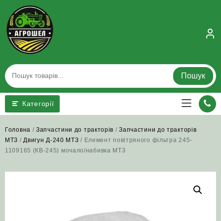
Skip
to
content
Пошук
Категорії
Головна
/
Запчастини до тракторів
/
Запчастини до тракторів
МТЗ
/
Двигун Д-240 МТЗ
/ Елемент повітряного фільтра 245-
1109165 (КВ-245) мочало/набивка МТЗ