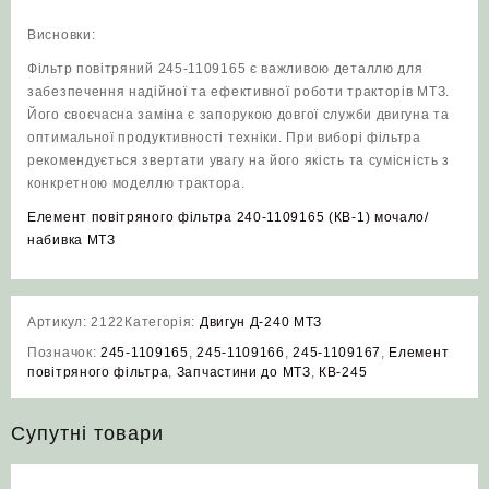
Висновки:
Фільтр повітряний 245-1109165 є важливою деталлю для
забезпечення надійної та ефективної роботи тракторів МТЗ.
Його своєчасна заміна є запорукою довгої служби двигуна та
оптимальної продуктивності техніки. При виборі фільтра
рекомендується звертати увагу на його якість та сумісність з
конкретною моделлю трактора.
Елемент повітряного фільтра 240-1109165 (КВ-1) мочало/
набивка МТЗ
Артикул:
2122
Категорія:
Двигун Д-240 МТЗ
Позначок:
245-1109165
,
245-1109166
,
245-1109167
,
Елемент
повітряного фільтра
,
Запчастини до МТЗ
,
КВ-245
Супутні товари