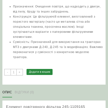
Призначення: Очищення повітря, що надходить у двигун,
від пилу, бруду та інших забруднень.
Конструкція: Це фільтруючій елемент, виготовлений з
пористого матеріалу (часто це металева сітка або
спеціальна тканина, просочена маслом). Іноді
зустрічаються варіанти з паперовими фільтруючими
елементами.
Сумісність: Призначений для використання на тракторах
МТЗ з двигунами Д-240, Д-245 та їх модифікаціях. Важливо
переконатися у сумісності з конкретною моделлю
трактора.
Елемент
Додати в кошик
-
+
повітряного
фільтра
245-
1109165
ОПИС
ВІДГУКИ (0)
(КВ-245)
мочало/
Елемент повітряного фільтра 245-1109165
набивка