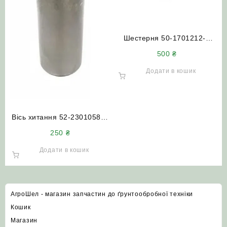
Шестерня 50-1701212-А
(Z=17) 1-й передачі та
500
₴
заднього ходу МТЗ
Додати в кошик
Вісь хитання 52-2301058-А
ПВМ (з прорізом) МТЗ
250
₴
Додати в кошик
АгроШел - магазин запчастин до ґрунтообробної техніки
Кошик
Магазин