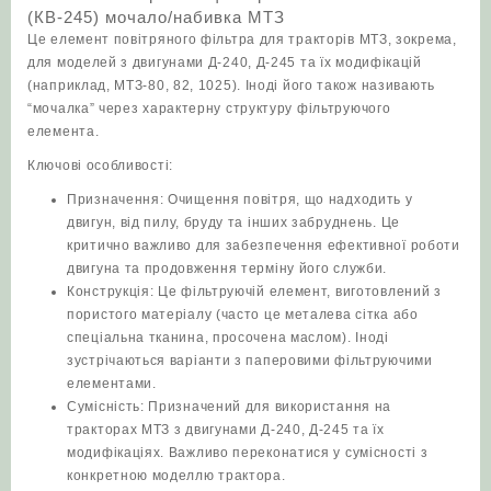
(КВ-245) мочало/набивка МТЗ
МТЗ
Це елемент повітряного фільтра для тракторів МТЗ, зокрема,
кількість
для моделей з двигунами Д-240, Д-245 та їх модифікацій
(наприклад, МТЗ-80, 82, 1025). Іноді його також називають
“мочалка” через характерну структуру фільтруючого
елемента.
Ключові особливості:
Призначення: Очищення повітря, що надходить у
двигун, від пилу, бруду та інших забруднень. Це
критично важливо для забезпечення ефективної роботи
двигуна та продовження терміну його служби.
Конструкція: Це фільтруючій елемент, виготовлений з
пористого матеріалу (часто це металева сітка або
спеціальна тканина, просочена маслом). Іноді
зустрічаються варіанти з паперовими фільтруючими
елементами.
Сумісність: Призначений для використання на
тракторах МТЗ з двигунами Д-240, Д-245 та їх
модифікаціях. Важливо переконатися у сумісності з
конкретною моделлю трактора.