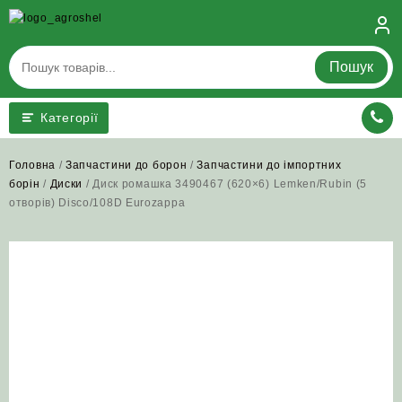
Skip
to
content
Пошук
Категорії
Головна
/
Запчастини до борон
/
Запчастини до імпортних
борін
/
Диски
/ Диск ромашка 3490467 (620×6) Lemken/Rubin (5
отворів) Disco/108D Eurozappa