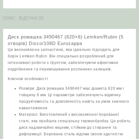
3490467
(620x6)
Lemken/Rubin
ОПИС
ВІДГУКИ (0)
(5
отворів)
Диск ромашка 3490467 (620×6) Lemken/Rubin (5
Disco/108D
отворів) Disco/108D Eurozappa
Eurozappa
Це високоякісна запчастина, яка ідеально підходить для
кількість
борін Lemken Rubin. Він спеціально розроблений для
інтенсивної роботи з ґрунтом, забезпечуючи ефективне
подрібнення та перемішування рослинних залишків.
Ключові особливості
Розміри: Диск ромашка 3490467 має діаметр 620 мм і
товщину 6 мм. Ці параметри забезпечують відмінну
продуктивність та довговічність навіть за умов значного
навантаження.
Матеріал: Виготовлений з високоякісної борованої
сталі, яка пройшла спеціальну термообробку. Це робить
диск надзвичайно міцним, стійким до стирання та
деформації. Борована сталь відома своєю здатністю