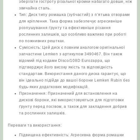
зберігати гостроту різальної кромки набагато довше, ніж
звичайна сталь.
Тип: Диск типу ромашка (зубчастий) з п’ятьма отворами
для кріплення. Така форма забезпечує агресивніше
розпушування ґрунту та ефективніше різання
рослинних залишків, що особливо важливо при роботі
по пожнивних рештках.
Сумісність: Цей диск є повним аналогом оригінальної
запчастини Lemken з артикулом 3490467. Він також
відомий під кодами Disco/108D Eurozappa, що
підтверджує його високу якість та відповідність
стандартам. Використання даного диска гарантує, що
він ідеально підійде до вашої борони Lemken Rubin без
будь-яких додаткових модифікацій.
Призначення: Призначений для встановлення на
дискові борони, які використовуються для підготовки
ґрунту перед посівом, а також для закладення добрив
та рослинних залишків.
Переваги та використання:
Підвищена ефективність: Агресивна форма ромашки