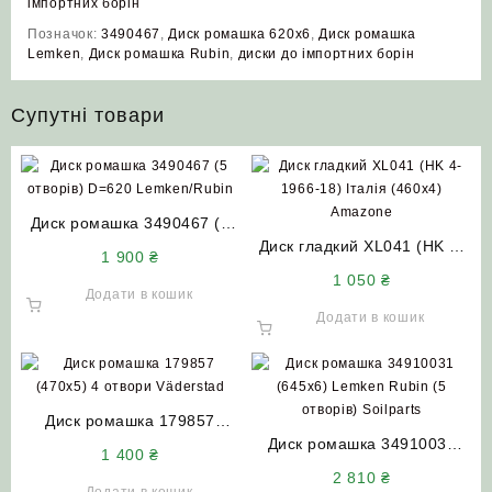
імпортних борін
Позначок:
3490467
,
Диск ромашка 620x6
,
Диск ромашка
Lemken
,
Диск ромашка Rubin
,
диски до імпортних борін
Супутні товари
Диск ромашка 3490467 (5
отворів) D=620
Диск гладкий XL041 (HK 4-
1 900
₴
Lemken/Rubin
1966-18) Італія (460×4)
1 050
₴
Amazone
Додати в кошик
Додати в кошик
Диск ромашка 179857
(470×5) 4 отвори Väderstad
Диск ромашка 34910031
1 400
₴
(645×6) Lemken Rubin (5
2 810
₴
отворів) Soilparts