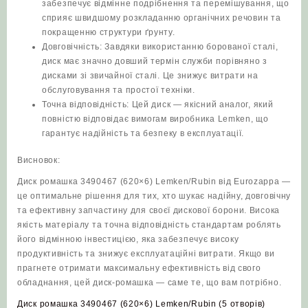
забезпечує відмінне подрібнення та перемішування, що
сприяє швидшому розкладанню органічних речовин та
покращенню структури ґрунту.
Довговічність: Завдяки використанню борованої сталі,
диск має значно довший термін служби порівняно з
дисками зі звичайної сталі. Це знижує витрати на
обслуговування та простої техніки.
Точна відповідність: Цей диск — якісний аналог, який
повністю відповідає вимогам виробника Lemken, що
гарантує надійність та безпеку в експлуатації.
Висновок:
Диск ромашка 3490467 (620×6) Lemken/Rubin від Eurozappa —
це оптимальне рішення для тих, хто шукає надійну, довговічну
та ефективну запчастину для своєї дискової борони. Висока
якість матеріалу та точна відповідність стандартам роблять
його відмінною інвестицією, яка забезпечує високу
продуктивність та знижує експлуатаційні витрати. Якщо ви
прагнете отримати максимальну ефективність від свого
обладнання, цей диск-ромашка — саме те, що вам потрібно.
Диск ромашка 3490467 (620×6) Lemken/Rubin (5 отворів)