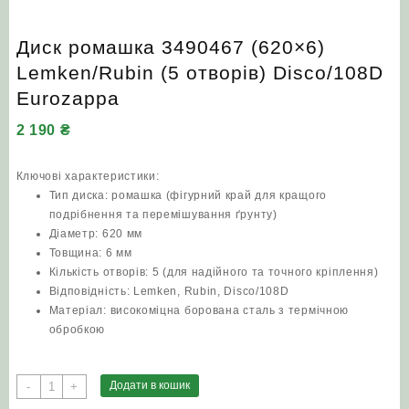
Диск ромашка 3490467 (620×6)
Lemken/Rubin (5 отворів) Disco/108D
Eurozappa
2 190
₴
Ключові характеристики:
Тип диска: ромашка (фігурний край для кращого
подрібнення та перемішування ґрунту)
Діаметр: 620 мм
Товщина: 6 мм
Кількість отворів: 5 (для надійного та точного кріплення)
Відповідність: Lemken, Rubin, Disco/108D
Матеріал: високоміцна борована сталь з термічною
обробкою
Диск
Додати в кошик
-
+
ромашка