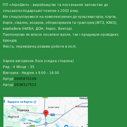
ПП «АгроШел» - виробництво та постачання запчастин до
сільськогосподарської техніки з 2002 року.
Ми спеціалізуємося на комплектуючих до культиваторів, плугів,
борін, сівалок, косарок, обприскувачів та тракторів (МТЗ, ЮМЗ),
комбайнів (НИВА, ДОН, Акрос, Вектор).
Пропонуємо як власні посилені вузли, так і продукцію провідних
брендів.
Якість, перевірена роками роботи в полі.
Харків авторинок Лоск (східна сторона)
Ряд - 4 Місце - 35
Вівторок - Неділя з 9.00 - 16.00
Артур
0965873109
Артур
0638317522