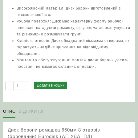
Високоякісний матеріал: Диск борони виготовлений з
високоякісної сталі.
Робоча поверхня: Диск має характерну форму робочої
поверхні, нагадуючи ромашку, що допомагає розпушувати
та рівномірно розмішувати ґрунт.
Кількість отворів: Диск обладнаний вісьмома отворами, які
гарантують надійне кріплення на відповідному
обладнанні.
Монтаж та обслуговування: Монтаж диска борони досить
простий і не вимагає складних операцій.
Диск
Додати в кошик
-
+
борони
ромашка
660мм
8
ОПИС
ВІДГУКИ (0)
отворів
(борований)
Диск борони ромашка 660мм 8 отворів
Eurodisk
(борований) Eurodisk (АГ, УДА, ПД)
(АГ,