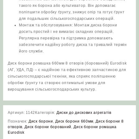
такого як борона або культиватор. Він допомагає
поліпшити обробку ґрунту, знижує опір та готує ґрунт
для подальших сільськогосподарських операцій.
Монтаж та обслуговування: Монтаж диска борони
досить простий і не вимагає складних операцій.
Регулярна перевірка та підтримка допомагають
забезпечити надійну роботу диска та тривалий термін
його служби.
Диск борони ромашка 660мм 8 отворів (борований) Eurodisk
(АГ, УДА, ПД) – є надійною та ефективною запчастиною для
сільськогосподарської техніки, яка сприяє поліпшенню
обробки ґрунту та створює оптимальні умови для
вирощування сільськогосподарських культур.
Артикул:
1142
Категорія:
Диски до дискових агрегатів
Позначок:
Диск борони
,
Диск борони 660мм
,
Диск борони 8
отворів
,
Диск борони борований
,
Диск борони ромашка
Eurodisk