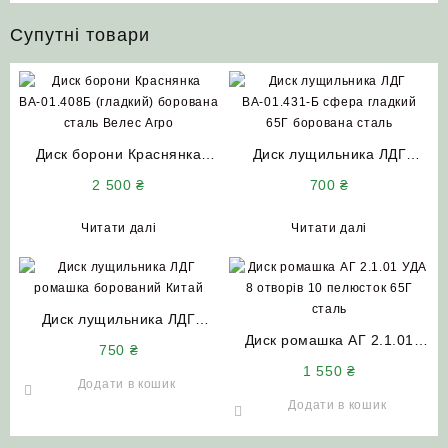
Супутні товари
Диск борони Краснянка
Диск лущильника ЛДГ
ВА-01.408Б (гладкий)
ВА-01.431-Б сфера
2 500
₴
700
₴
борована сталь Велес Агро
(гладкий) 65Г борована
сталь
Читати далі
Читати далі
Диск лущильника ЛДГ
ромашка (460*4) 8
Диск ромашка АГ 2.1.01
750
₴
пелюсток борований
УДА 8 отворів 10 пелюсток
1 550
₴
(Китай)
65Г сталь
Додати в кошик
Додати в кошик