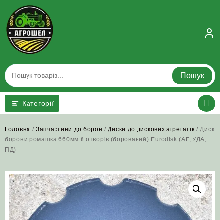
Skip
to
content
Пошук
Категорії
Головна
/
Запчастини до борон
/
Диски до дискових агрегатів
/ Диск
борони ромашка 660мм 8 отворів (борований) Eurodisk (АГ, УДА,
ПД)