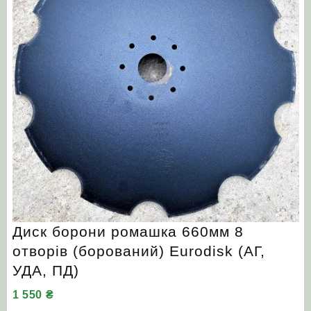
Диск борони ромашка 660мм 8
отворів (борований) Eurodisk (АГ,
УДА, ПД)
1 550
₴