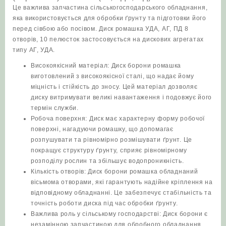
Це важлива запчастина сільськогосподарського обладнання,
УДА,
яка використовується для обробки ґрунту та підготовки його
ПД)
перед сівбою або посівом. Диск ромашка УДА, АГ, ПД 8
кількість
отворів, 10 пелюсток застосовується на дискових агрегатах
типу АГ, УДА.
Високоякісний матеріал: Диск борони ромашка
виготовлений з високоякісної сталі, що надає йому
міцність і стійкість до зносу. Цей матеріал дозволяє
диску витримувати великі навантаження і подовжує його
термін служби.
Робоча поверхня: Диск має характерну форму робочої
поверхні, нагадуючи ромашку, що допомагає
розпушувати та рівномірно розмішувати ґрунт. Це
покращує структуру ґрунту, сприяє рівномірному
розподілу рослин та збільшує водопроникність.
Кількість отворів: Диск борони ромашка обладнаний
вісьмома отворами, які гарантують надійне кріплення на
відповідному обладнанні. Це забезпечує стабільність та
точність роботи диска під час обробки ґрунту.
Важлива роль у сільському господарстві: Диск борони є
незамінною запчастиною для обробного обладнання,